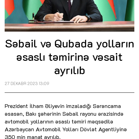
Səbail və Qubada yolların
əsaslı təmirinə vəsait
ayrılıb
27 DEKABR 2023 13:09
Prezident İlham Əliyevin imzaladığı Sərəncama
əsasən, Bakı şəhərinin Səbail rayonu ərazisində
avtomobil yollarının əsaslı təmiri məqsədilə
Azərbaycan Avtomobil Yolları Dövlət Agentliyinə
350 min manat ayrılıb.