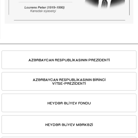
AZƏRBAYCAN RESPUBLİKASININ PREZİDENTİ
AZƏRBAYCAN RESPUBLİKASININ BİRİNCİ
VİTSE-PREZİDENTİ
HEYDƏR ƏLİYEV FONDU
HEYDƏR ƏLİYEV MƏRKƏZİ