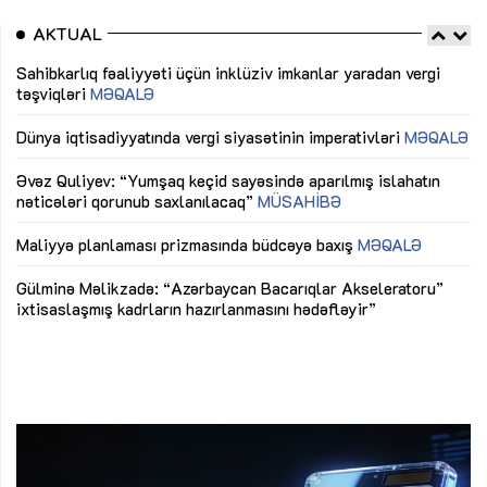
AKTUAL
Sahibkarlıq fəaliyyəti üçün inklüziv imkanlar yaradan vergi
“D
təşviqləri
MƏQALƏ
fə
lıq
Dünya iqtisadiyyatında vergi siyasətinin imperativləri
MƏQALƏ
Ni
mü
Əvəz Quliyev: “Yumşaq keçid sayəsində aparılmış islahatın
nəticələri qorunub saxlanılacaq”
MÜSAHİBƏ
Ay
ya
M
Maliyyə planlaması prizmasında büdcəyə baxış
MƏQALƏ
Az
Gülminə Məlikzadə: “Azərbaycan Bacarıqlar Akseleratoru”
ke
ixtisaslaşmış kadrların hazırlanmasını hədəfləyir”
Ay
su