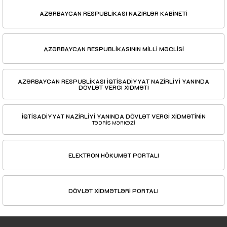
AZƏRBAYCAN RESPUBLİKASI NAZİRLƏR KABİNETİ
AZƏRBAYCAN RESPUBLİKASININ MİLLİ MƏCLİSİ
AZƏRBAYCAN RESPUBLİKASI İQTİSADİYYAT NAZİRLİYİ YANINDA
DÖVLƏT VERGİ XİDMƏTİ
İQTİSADİYYAT NAZİRLİYİ YANINDA DÖVLƏT VERGİ XİDMƏTİNİN
TƏDRİS MƏRKƏZİ
ELEKTRON HÖKUMƏT PORTALI
DÖVLƏT XİDMƏTLƏRİ PORTALI