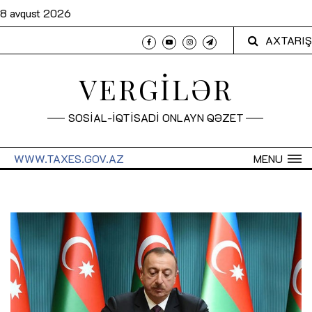
8 avqust 2026
AXTARIŞ
VERGİLƏR
SOSİAL-İQTİSADİ ONLAYN QƏZET
WWW.TAXES.GOV.AZ
MENU