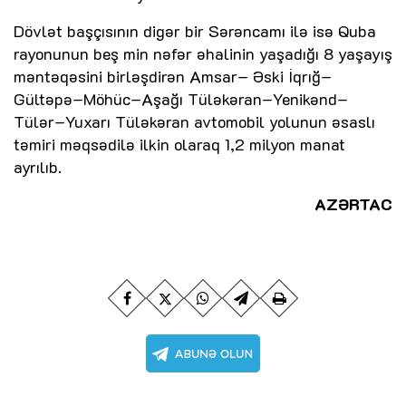
Dövlət başçısının digər bir Sərəncamı ilə isə Quba
rayonunun beş min nəfər əhalinin yaşadığı 8 yaşayış
məntəqəsini birləşdirən Amsar‒ Əski İqrığ‒
Gültəpə‒Möhüc‒Aşağı Tüləkəran‒Yenikənd‒
Tülər‒Yuxarı Tüləkəran avtomobil yolunun əsaslı
təmiri məqsədilə ilkin olaraq 1,2 milyon manat
ayrılıb.
AZƏRTAC