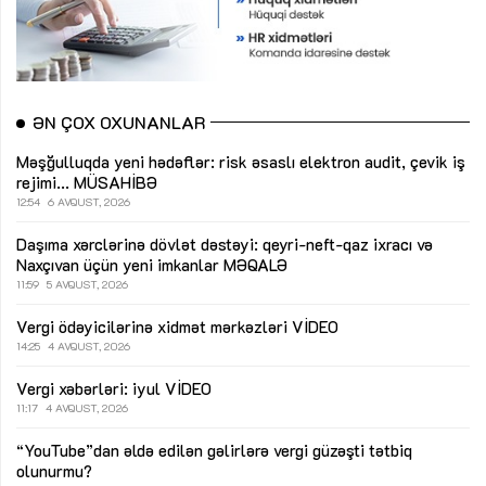
ƏN ÇOX OXUNANLAR
Məşğulluqda yeni hədəflər: risk əsaslı elektron audit, çevik iş
rejimi...
MÜSAHİBƏ
12:54
6 AVQUST, 2026
Daşıma xərclərinə dövlət dəstəyi: qeyri-neft-qaz ixracı və
Naxçıvan üçün yeni imkanlar
MƏQALƏ
11:59
5 AVQUST, 2026
Vergi ödəyicilərinə xidmət mərkəzləri
VİDEO
14:25
4 AVQUST, 2026
Vergi xəbərləri: iyul
VİDEO
11:17
4 AVQUST, 2026
“YouTube”dan əldə edilən gəlirlərə vergi güzəşti tətbiq
olunurmu?