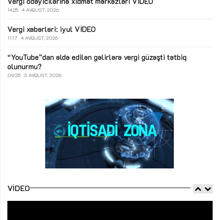
Vergi ödəyicilərinə xidmət mərkəzləri
VİDEO
14:25
4 AVQUST, 2026
Vergi xəbərləri: iyul
VİDEO
11:17
4 AVQUST, 2026
“YouTube”dan əldə edilən gəlirlərə vergi güzəşti tətbiq
olunurmu?
09:35
3 AVQUST, 2026
VIDEO