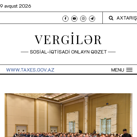
9 avqust 2026
AXTARIŞ
VERGİLƏR
SOSİAL-İQTİSADİ ONLAYN QƏZET
WWW.TAXES.GOV.AZ
MENU