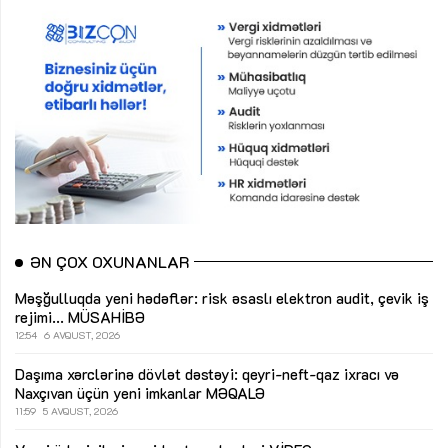
ƏN ÇOX OXUNANLAR
Məşğulluqda yeni hədəflər: risk əsaslı elektron audit, çevik iş
rejimi...
MÜSAHİBƏ
12:54
6 AVQUST, 2026
Daşıma xərclərinə dövlət dəstəyi: qeyri-neft-qaz ixracı və
Naxçıvan üçün yeni imkanlar
MƏQALƏ
11:59
5 AVQUST, 2026