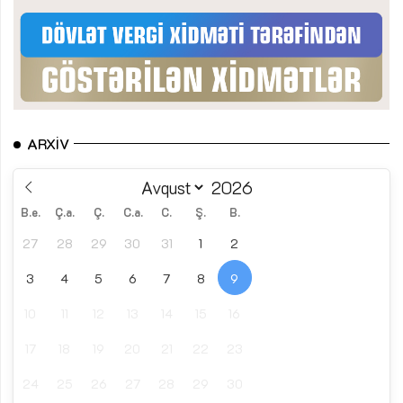
ARXIV
B.e.
Ç.a.
Ç.
C.a.
C.
Ş.
B.
27
28
29
30
31
1
2
3
4
5
6
7
8
9
10
11
12
13
14
15
16
17
18
19
20
21
22
23
24
25
26
27
28
29
30