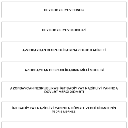
HEYDƏR ƏLİYEV FONDU
HEYDƏR ƏLİYEV MƏRKƏZİ
AZƏRBAYCAN RESPUBLİKASI NAZİRLƏR KABİNETİ
AZƏRBAYCAN RESPUBLİKASININ MİLLİ MƏCLİSİ
AZƏRBAYCAN RESPUBLİKASI İQTİSADİYYAT NAZİRLİYİ YANINDA
DÖVLƏT VERGİ XİDMƏTİ
İQTİSADİYYAT NAZİRLİYİ YANINDA DÖVLƏT VERGİ XİDMƏTİNİN
TƏDRİS MƏRKƏZİ