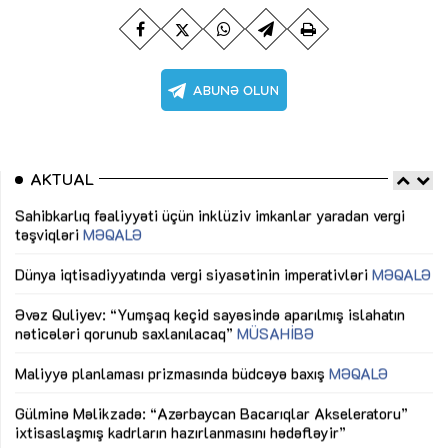
AKTUAL
Sahibkarlıq fəaliyyəti üçün inklüziv imkanlar yaradan vergi
“D
təşviqləri
MƏQALƏ
fə
lıq
Dünya iqtisadiyyatında vergi siyasətinin imperativləri
MƏQALƏ
Ni
mü
Əvəz Quliyev: “Yumşaq keçid sayəsində aparılmış islahatın
nəticələri qorunub saxlanılacaq”
MÜSAHİBƏ
Ay
ya
M
Maliyyə planlaması prizmasında büdcəyə baxış
MƏQALƏ
Az
Gülminə Məlikzadə: “Azərbaycan Bacarıqlar Akseleratoru”
ke
ixtisaslaşmış kadrların hazırlanmasını hədəfləyir”