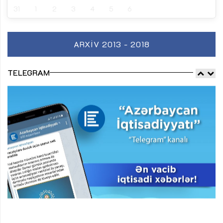
31
1
2
3
4
5
6
ARXIV 2013 - 2018
TELEGRAM