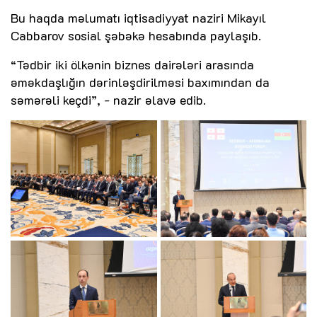
Bu haqda məlumatı iqtisadiyyat naziri Mikayıl
Cabbarov sosial şəbəkə hesabında paylaşıb.
“Tədbir iki ölkənin biznes dairələri arasında
əməkdaşlığın dərinləşdirilməsi baxımından da
səmərəli keçdi”, - nazir əlavə edib.