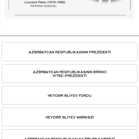
AZƏRBAYCAN RESPUBLİKASININ PREZİDENTİ
AZƏRBAYCAN RESPUBLİKASININ BİRİNCİ
VİTSE-PREZİDENTİ
HEYDƏR ƏLİYEV FONDU
HEYDƏR ƏLİYEV MƏRKƏZİ
AZƏRBAYCAN RESPUBLİKASI NAZİRLƏR KABİNETİ