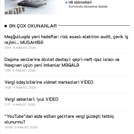
ƏN ÇOX OXUNANLAR
Məşğulluqda yeni hədəflər: risk əsaslı elektron audit, çevik iş
rejimi...
MÜSAHİBƏ
12:54
6 AVQUST, 2026
Daşıma xərclərinə dövlət dəstəyi: qeyri-neft-qaz ixracı və
Naxçıvan üçün yeni imkanlar
MƏQALƏ
11:59
5 AVQUST, 2026
Vergi ödəyicilərinə xidmət mərkəzləri
VİDEO
14:25
4 AVQUST, 2026
Vergi xəbərləri: iyul
VİDEO
11:17
4 AVQUST, 2026
“YouTube”dan əldə edilən gəlirlərə vergi güzəşti tətbiq
olunurmu?
09:35
3 AVQUST, 2026