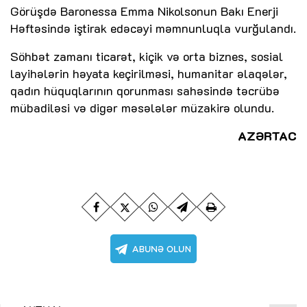
Görüşdə Baronessa Emma Nikolsonun Bakı Enerji
Həftəsində iştirak edəcəyi məmnunluqla vurğulandı.
Söhbət zamanı ticarət, kiçik və orta biznes, sosial
layihələrin həyata keçirilməsi, humanitar əlaqələr,
qadın hüquqlarının qorunması sahəsində təcrübə
mübadiləsi və digər məsələlər müzakirə olundu.
AZƏRTAC