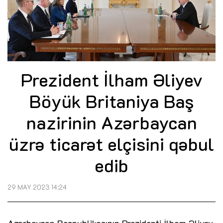
Prezident İlham Əliyev
Böyük Britaniya Baş
nazirinin Azərbaycan
üzrə ticarət elçisini qəbul
edib
29 MAY 2023 14:24
Azərbaycan Respublikasının Prezidenti İlham Əliyev