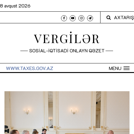
8 avqust 2026
AXTARIŞ
VERGİLƏR
SOSİAL-İQTİSADİ ONLAYN QƏZET
WWW.TAXES.GOV.AZ
MENU