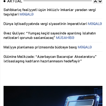
AKTUAL
Sahibkarlıq fəaliyyəti üçün inklüziv imkanlar yaradan vergi
“D
təşviqləri
MƏQALƏ
fə
lıq
Dünya iqtisadiyyatında vergi siyasətinin imperativləri
MƏQALƏ
Ni
mü
Əvəz Quliyev: “Yumşaq keçid sayəsində aparılmış islahatın
nəticələri qorunub saxlanılacaq”
MÜSAHİBƏ
Ay
ya
M
Maliyyə planlaması prizmasında büdcəyə baxış
MƏQALƏ
Az
Gülminə Məlikzadə: “Azərbaycan Bacarıqlar Akseleratoru”
ke
ixtisaslaşmış kadrların hazırlanmasını hədəfləyir”
Ay
su