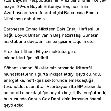
mayın 29-da Böyük Britaniya Baş nazirinin
Azərbaycan üzrə ticarət elçisi Baronessa Emma
Nikolsonu qəbul edib.
Baronessa Emma Nikolson Bakı Enerji Həftəsi ilə
bağlı Böyük Britaniyanın Baş naziri Rişi Sunakın
məktubunu dövlətimizin başçısına təqdim etdi.
Prezident İlham Əliyev məktuba görə
minnətdarlığını bildirdi.
Söhbət zamanı ölkələrimiz arasında ikitərəfli
münasibətlərin uğurla inkişaf etdiyi qeyd olundu,
energetika, neft-qaz sektorunda əməkdaşlığa
toxunuldu, uzun illər Azərbaycan ilə BP arasında
səmərəli əməkdaşlığın həyata keçirildiyi vurğulandı,
bu xüsusda Cənub Qaz Dəhlizinin icrasının önəmi
qeyd edildi.