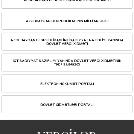
AZƏRBAYCAN RESPUBLİKASININ MİLLİ MƏCLİSİ
AZƏRBAYCAN RESPUBLİKASI İQTİSADİYYAT NAZİRLİYİ YANINDA
DÖVLƏT VERGİ XİDMƏTİ
İQTİSADİYYAT NAZİRLİYİ YANINDA DÖVLƏT VERGİ XİDMƏTİNİN
TƏDRİS MƏRKƏZİ
ELEKTRON HÖKUMƏT PORTALI
DÖVLƏT XİDMƏTLƏRİ PORTALI