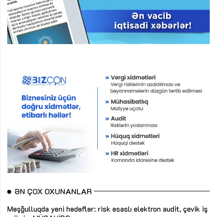
ƏN ÇOX OXUNANLAR
Məşğulluqda yeni hədəflər: risk əsaslı elektron audit, çevik iş