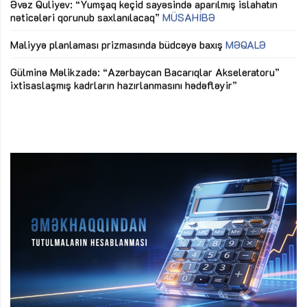
nəticələri qorunub saxlanılacaq”
MÜSAHİBƏ
Ay
ya
M
Maliyyə planlaması prizmasında büdcəyə baxış
MƏQALƏ
Az
Gülminə Məlikzadə: “Azərbaycan Bacarıqlar Akseleratoru”
ke
ixtisaslaşmış kadrların hazırlanmasını hədəfləyir”
Ay
su