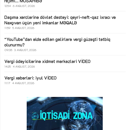
rejimi...
MÜSAHİBƏ
12:54
6 AVQUST, 2026
Daşıma xərclərinə dövlət dəstəyi: qeyri-neft-qaz ixracı və
Naxçıvan üçün yeni imkanlar
MƏQALƏ
11:59
5 AVQUST, 2026
“YouTube”dan əldə edilən gəlirlərə vergi güzəşti tətbiq
olunurmu?
09:35
3 AVQUST, 2026
Vergi ödəyicilərinə xidmət mərkəzləri
VİDEO
14:25
4 AVQUST, 2026
Vergi xəbərləri: iyul
VİDEO
11:17
4 AVQUST, 2026