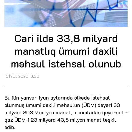
Cari ildə 33,8 milyard
manatlıq ümumi daxili
məhsul istehsal olunub
16 İYUL 2020 10:30
Bu ilin yanvar-iyun aylarında ölkədə istehsal
olunmuş ümumi daxili məhsulun (ÜDM) dəyəri 33
milyard 803,9 milyon manat, o cümlədən qeyri-neft-
qaz ÜDM-i 23 milyard 43,5 milyon manat təşkil
edib.