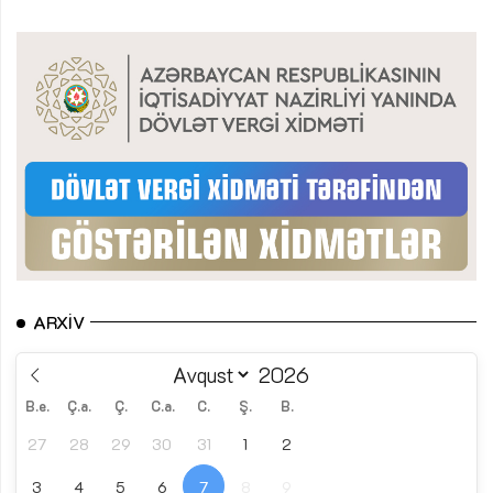
ARXIV
B.e.
Ç.a.
Ç.
C.a.
C.
Ş.
B.
27
28
29
30
31
1
2
3
4
5
6
7
8
9