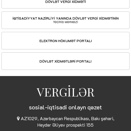
DÖVLƏT VERGİ XİDMƏTİ
İQTİSADİYYAT NAZİRLİYİ YANINDA DÖVLƏT VERGİ XİDMƏTİNİN
TƏDRİS MƏRKƏZİ
ELEKTRON HÖKUMƏT PORTALI
DÖVLƏT XİDMƏTLƏRİ PORTALI
VERGİLƏR
sosial-iqtisadi onlayn qəzet
AZ1029, Azərbaycan Respublikası, Bakı şəhəri,
Heydər Əliyev prospekti 155