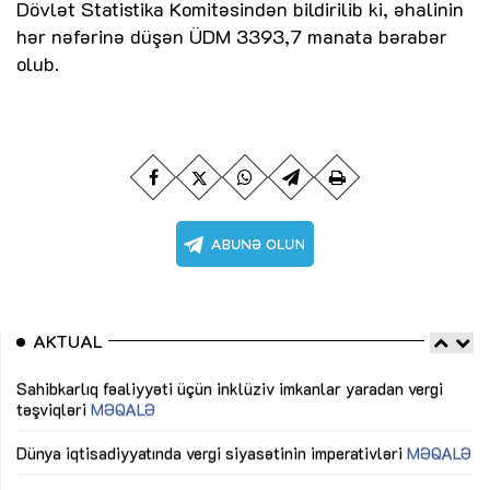
Dövlət Statistika Komitəsindən bildirilib ki, əhalinin
hər nəfərinə düşən ÜDM 3393,7 manata bərabər
olub.
AKTUAL
Sahibkarlıq fəaliyyəti üçün inklüziv imkanlar yaradan vergi
“D
təşviqləri
MƏQALƏ
fə
lıq
Dünya iqtisadiyyatında vergi siyasətinin imperativləri
MƏQALƏ
Ni
mü
Əvəz Quliyev: “Yumşaq keçid sayəsində aparılmış islahatın