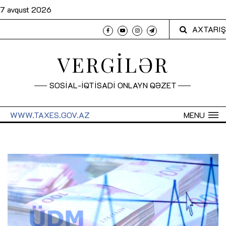
7 avqust 2026
AXTARIŞ
VERGİLƏR
SOSİAL-İQTİSADİ ONLAYN QƏZET
WWW.TAXES.GOV.AZ
MENU