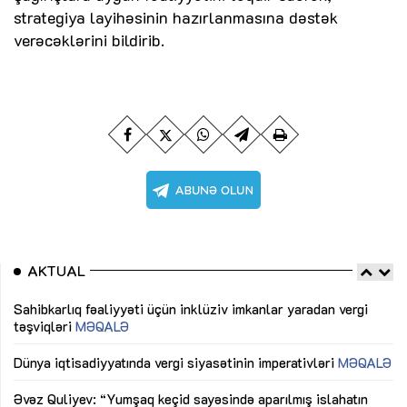
strategiya layihəsinin hazırlanmasına dəstək
verəcəklərini bildirib.
AKTUAL
Sahibkarlıq fəaliyyəti üçün inklüziv imkanlar yaradan vergi
“D
təşviqləri
MƏQALƏ
fə
lıq
Dünya iqtisadiyyatında vergi siyasətinin imperativləri
MƏQALƏ
Ni
mü
Əvəz Quliyev: “Yumşaq keçid sayəsində aparılmış islahatın