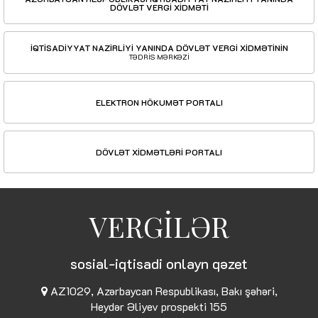
DÖVLƏT VERGİ XİDMƏTİ
İQTİSADİYYAT NAZİRLİYİ YANINDA DÖVLƏT VERGİ XİDMƏTİNİN
TƏDRİS MƏRKƏZİ
ELEKTRON HÖKUMƏT PORTALI
DÖVLƏT XİDMƏTLƏRİ PORTALI
VERGİLƏR
sosial-iqtisadi onlayn qəzet
AZ1029, Azərbaycan Respublikası, Bakı şəhəri,
Heydər Əliyev prospekti 155