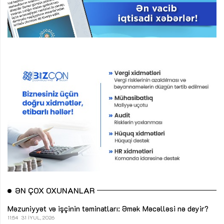
ƏN ÇOX OXUNANLAR
Məzuniyyət və işçinin təminatları: Əmək Məcəlləsi nə deyir?
11:54
31 İYUL, 2026