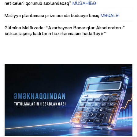
nəticələri qorunub saxlanılacaq”
MÜSAHİBƏ
Ay
ya
M
Maliyyə planlaması prizmasında büdcəyə baxış
MƏQALƏ
Az
Gülminə Məlikzadə: “Azərbaycan Bacarıqlar Akseleratoru”
ke
ixtisaslaşmış kadrların hazırlanmasını hədəfləyir”
Ay
su