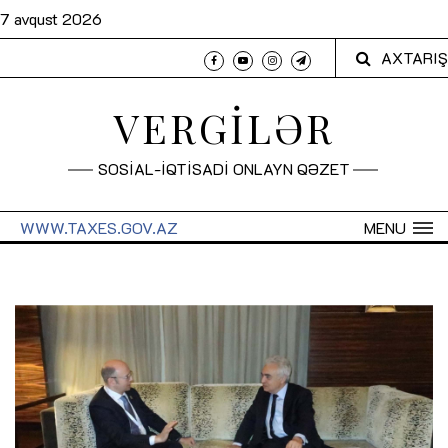
7 avqust 2026
AXTARIŞ
VERGİLƏR
SOSİAL-İQTİSADİ ONLAYN QƏZET
WWW.TAXES.GOV.AZ
MENU