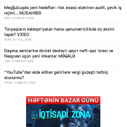
Məşğulluqda yeni hədəflər: risk əsaslı elektron audit, çevik iş
rejimi...
MÜSAHİBƏ
12:54
6 AVQUST, 2026
Torpaqların kateqoriyaları hansı qanunvericilikdə öz əksini
tapıb?
VİDEO
15:46
31 İYUL, 2026
Daşıma xərclərinə dövlət dəstəyi: qeyri-neft-qaz ixracı və
Naxçıvan üçün yeni imkanlar
MƏQALƏ
11:59
5 AVQUST, 2026
“YouTube”dan əldə edilən gəlirlərə vergi güzəşti tətbiq
olunurmu?
09:35
3 AVQUST, 2026