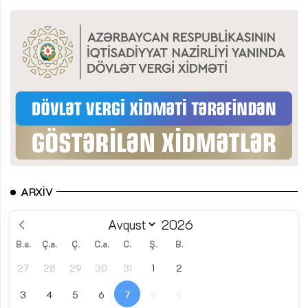
ARXIV
B.e.
Ç.a.
Ç.
C.a.
C.
Ş.
B.
27
28
29
30
31
1
2
3
4
5
6
7
8
9