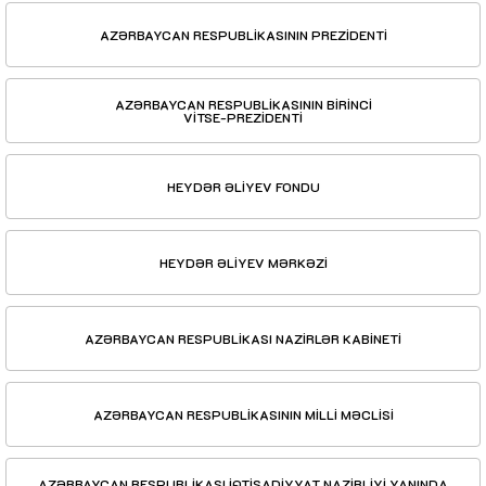
AZƏRBAYCAN RESPUBLİKASININ PREZİDENTİ
AZƏRBAYCAN RESPUBLİKASININ BİRİNCİ
VİTSE-PREZİDENTİ
HEYDƏR ƏLİYEV FONDU
HEYDƏR ƏLİYEV MƏRKƏZİ
AZƏRBAYCAN RESPUBLİKASI NAZİRLƏR KABİNETİ
AZƏRBAYCAN RESPUBLİKASININ MİLLİ MƏCLİSİ
AZƏRBAYCAN RESPUBLİKASI İQTİSADİYYAT NAZİRLİYİ YANINDA