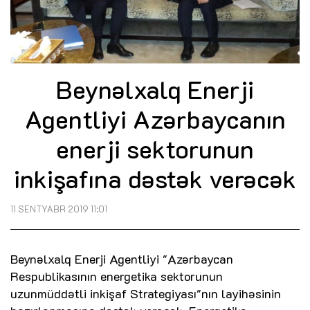
Beynəlxalq Enerji
Agentliyi Azərbaycanın
enerji sektorunun
inkişafına dəstək verəcək
11 SENTYABR 2019 11:01
Beynəlxalq Enerji Agentliyi "Azərbaycan
Respublikasının energetika sektorunun
uzunmüddətli inkişaf Strategiyası"nın layihəsinin