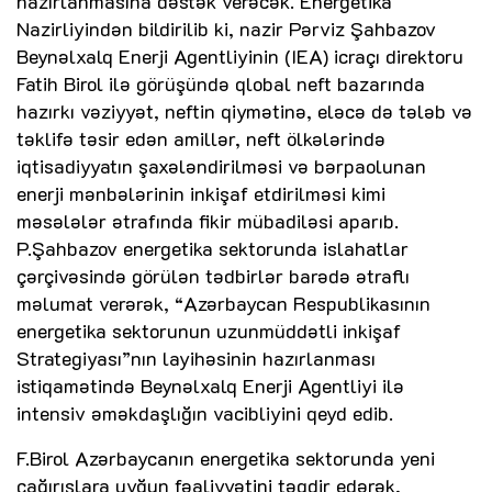
hazırlanmasına dəstək verəcək. Energetika
Nazirliyindən bildirilib ki, nazir Pərviz Şahbazov
Beynəlxalq Enerji Agentliyinin (IEA) icraçı direktoru
Fatih Birol ilə görüşündə qlobal neft bazarında
hazırkı vəziyyət, neftin qiymətinə, eləcə də tələb və
təklifə təsir edən amillər, neft ölkələrində
iqtisadiyyatın şaxələndirilməsi və bərpaolunan
enerji mənbələrinin inkişaf etdirilməsi kimi
məsələlər ətrafında fikir mübadiləsi aparıb.
P.Şahbazov energetika sektorunda islahatlar
çərçivəsində görülən tədbirlər barədə ətraflı
məlumat verərək, “Azərbaycan Respublikasının
energetika sektorunun uzunmüddətli inkişaf
Strategiyası”nın layihəsinin hazırlanması
istiqamətində Beynəlxalq Enerji Agentliyi ilə
intensiv əməkdaşlığın vacibliyini qeyd edib.
F.Birol Azərbaycanın energetika sektorunda yeni
çağırışlara uyğun fəaliyyətini təqdir edərək,