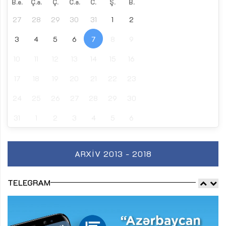
B.e.
Ç.a.
Ç.
C.a.
C.
Ş.
B.
27
28
29
30
31
1
2
3
4
5
6
7
8
9
10
11
12
13
14
15
16
17
18
19
20
21
22
23
24
25
26
27
28
29
30
31
1
2
3
4
5
6
ARXIV 2013 - 2018
TELEGRAM