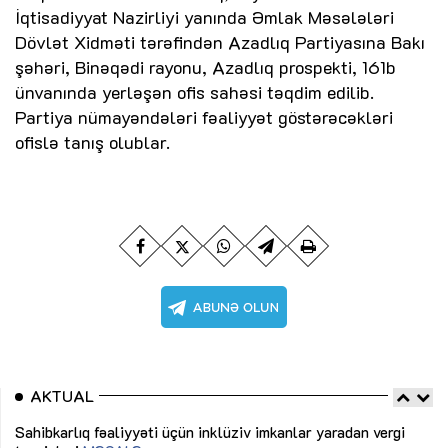
İqtisadiyyat Nazirliyi yanında Əmlak Məsələləri
Dövlət Xidməti tərəfindən Azadlıq Partiyasına Bakı
şəhəri, Binəqədi rayonu, Azadlıq prospekti, 161b
ünvanında yerləşən ofis sahəsi təqdim edilib.
Partiya nümayəndələri fəaliyyət göstərəcəkləri
ofislə tanış olublar.
AKTUAL
Sahibkarlıq fəaliyyəti üçün inklüziv imkanlar yaradan vergi
“D