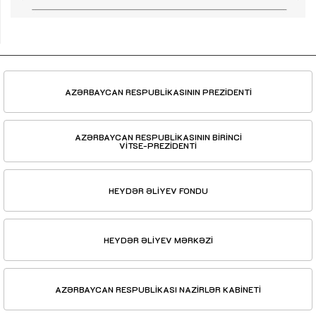
AZƏRBAYCAN RESPUBLİKASININ PREZİDENTİ
AZƏRBAYCAN RESPUBLİKASININ BİRİNCİ
VİTSE-PREZİDENTİ
HEYDƏR ƏLİYEV FONDU
HEYDƏR ƏLİYEV MƏRKƏZİ
AZƏRBAYCAN RESPUBLİKASI NAZİRLƏR KABİNETİ