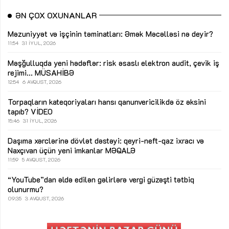
ƏN ÇOX OXUNANLAR
Məzuniyyət və işçinin təminatları: Əmək Məcəlləsi nə deyir?
11:54
31 İYUL, 2026
Məşğulluqda yeni hədəflər: risk əsaslı elektron audit, çevik iş
rejimi...
MÜSAHİBƏ
12:54
6 AVQUST, 2026
Torpaqların kateqoriyaları hansı qanunvericilikdə öz əksini
tapıb?
VİDEO
15:46
31 İYUL, 2026
Daşıma xərclərinə dövlət dəstəyi: qeyri-neft-qaz ixracı və
Naxçıvan üçün yeni imkanlar
MƏQALƏ
11:59
5 AVQUST, 2026
“YouTube”dan əldə edilən gəlirlərə vergi güzəşti tətbiq
olunurmu?
09:35
3 AVQUST, 2026