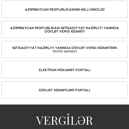
AZƏRBAYCAN RESPUBLİKASININ MİLLİ MƏCLİSİ
AZƏRBAYCAN RESPUBLİKASI İQTİSADİYYAT NAZİRLİYİ YANINDA
DÖVLƏT VERGİ XİDMƏTİ
İQTİSADİYYAT NAZİRLİYİ YANINDA DÖVLƏT VERGİ XİDMƏTİNİN
TƏDRİS MƏRKƏZİ
ELEKTRON HÖKUMƏT PORTALI
DÖVLƏT XİDMƏTLƏRİ PORTALI
VERGİLƏR