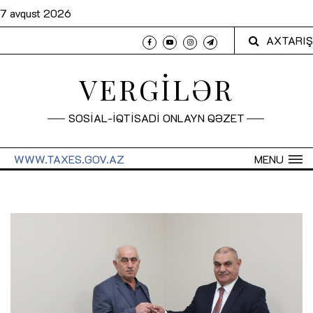
7 avqust 2026
AXTARIŞ
VERGİLƏR
SOSİAL-İQTİSADİ ONLAYN QƏZET
WWW.TAXES.GOV.AZ
MENU