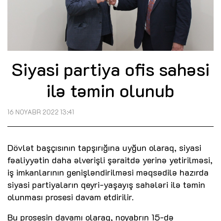
Siyasi partiya ofis sahəsi
ilə təmin olunub
16 NOYABR 2022 13:41
Dövlət başçısının tapşırığına uyğun olaraq, siyasi
fəaliyyətin daha əlverişli şəraitdə yerinə yetirilməsi,
iş imkanlarının genişləndirilməsi məqsədilə hazırda
siyasi partiyaların qeyri-yaşayış sahələri ilə təmin
olunması prosesi davam etdirilir.
Bu prosesin davamı olaraq, noyabrın 15-də