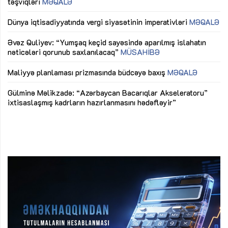
təşviqləri
MƏQALƏ
fə
lıq
Dünya iqtisadiyyatında vergi siyasətinin imperativləri
MƏQALƏ
Ni
mü
Əvəz Quliyev: “Yumşaq keçid sayəsində aparılmış islahatın
nəticələri qorunub saxlanılacaq”
MÜSAHİBƏ
Ay
ya
M
Maliyyə planlaması prizmasında büdcəyə baxış
MƏQALƏ
Az
Gülminə Məlikzadə: “Azərbaycan Bacarıqlar Akseleratoru”
ke
ixtisaslaşmış kadrların hazırlanmasını hədəfləyir”
Ay
su