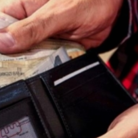
Dünya iqtisadiyyatında vergi
Nicat İmanov: "Vergi qanunv
siyasətinin imperativləri
MƏQALƏ
dəyişikliklər sahibkarlıq m
yaxşılaşdırılmasına xidmət 
MÜSAHİBƏ
Əvəz Quliyev: “Yumşaq keçid
sayəsində aparılmış islahatın nəticələri
qorunub saxlanılacaq”
MÜSAHİBƏ
Aytən Kərimova: “Məqsədi
inklüziv iş mühiti yaratmaq
öyrənən komanda formalaş
Maliyyə planlaması prizmasında
MÜSAHİBƏ
büdcəyə baxış
MƏQALƏ
Azərbaycanda dövlət-özəl 
Gülminə Məlikzadə: “Azərbaycan
çərçivəsində həyata keçirilə
Bacarıqlar Akseleratoru” ixtisaslaşmış
layihə
VİDEO
kadrların hazırlanmasını hədəfləyir”
Aydın Hüseynov: “Əsrin mü
Azərbaycanın iqtisadi suve
təmin edən əsas dayaqlard
MÜSAHİBƏ