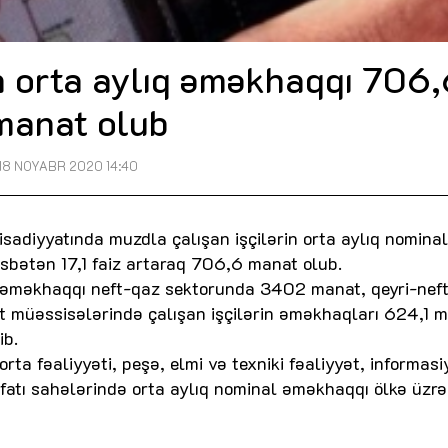
n orta aylıq əməkhaqqı 706
manat olub
18 NOYABR 2020 14:40
isadiyyatında muzdla çalışan işçilərin orta aylıq nominal
sbətən 17,1 faiz artaraq 706,6 manat olub.
ki, əməkhaqqı neft-qaz sektorunda 3402 manat, qeyri-nef
t müəssisələrində çalışan işçilərin əməkhaqları 624,1 m
ib.
a fəaliyyəti, peşə, elmi və texniki fəaliyyət, informasi
üfatı sahələrində orta aylıq nominal əməkhaqqı ölkə üzrə