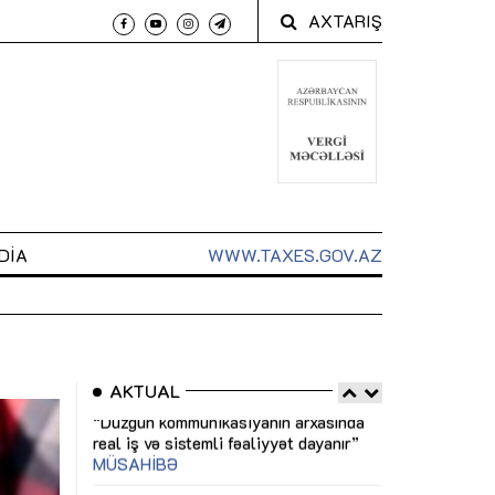
AXTARIŞ
DIA
WWW.TAXES.GOV.AZ
AKTUAL
 arxasında
Sahibkarlıq fəaliyyəti üçün inklüziv
“Düzgün kommun
t dayanır”
imkanlar yaradan vergi təşviqləri
real iş və siste
MƏQALƏ
MÜSAHİBƏ