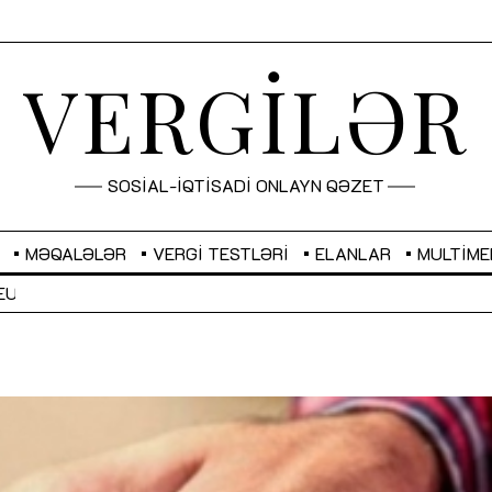
VERGİLƏR
SOSİAL-İQTİSADİ ONLAYN QƏZET
MƏQALƏLƏR
VERGI TESTLƏRI
ELANLAR
MULTIME
GBP
2,2882
RUB
2,1023
Sahibkarlıq fəaliyyəti üçün inklüziv
“Düzgün kommunikasiyanın
imkanlar yaradan vergi təşviqləri
real iş və sistemli fəaliyyə
MƏQALƏ
MÜSAHİBƏ