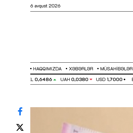
6 avqust 2026
HAQQIMIZDA
XƏBƏRLƏR
MÜSAHIBƏLƏR
EL
0,6486
UAH
0,0380
USD
1,7000
EUR
1,9633