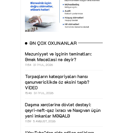
ƏN ÇOX OXUNANLAR
Məzuniyyət və işçinin təminatları:
Əmək Məcəlləsi nə deyir?
11:54
31 İYUL, 2026
Torpaqların kateqoriyaları hansı
qanunvericilikdə öz əksini tapıb?
VİDEO
15:46
31 İYUL, 2026
Daşıma xərclərinə dövlət dəstəyi:
qeyri-neft-qaz ixracı və Naxçıvan üçün
yeni imkanlar
MƏQALƏ
11:59
5 AVQUST, 2026
“YouTube”dan əldə edilən gəlirlərə