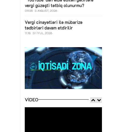
vergi güzəşti tətbiq olunurmu?
09:35
3 AVQUST, 2026
Vergi cinayətləri ilə mübarizə
tədbirləri davam etdirilir
11:18
31 İYUL, 2026
VIDEO