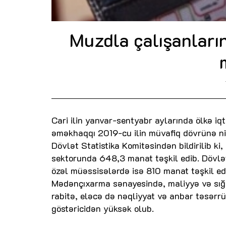
Muzdla çalışanları
Cari ilin yanvar-sentyabr aylarında ölkə iqt
əməkhaqqı 2019-cu ilin müvafiq dövrünə ni
Dövlət Statistika Komitəsindən bildirilib 
sektorunda 648,3 manat təşkil edib. Dövlə
özəl müəssisələrdə isə 810 manat təşkil ed
Mədənçıxarma sənayesində, maliyyə və sığort
rabitə, eləcə də nəqliyyat və anbar təsərr
göstəricidən yüksək olub.