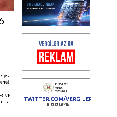
,6
t-qaz
anat,
ya və
 orta