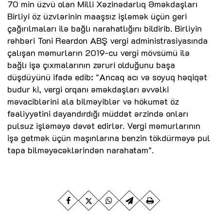
70 min üzvü olan Milli Xəzinədarlıq Əməkdaşları
Birliyi öz üzvlərinin maaşsız işləmək üçün geri
çağırılmaları ilə bağlı narahatlığını bildirib. Birliyin
rəhbəri Toni Reardon ABŞ vergi administrasiyasında
çalışan məmurların 2019-cu vergi mövsümü ilə
bağlı işə çıxmalarının zəruri olduğunu başa
düşdüyünü ifadə edib: "Ancaq acı və soyuq həqiqət
budur ki, vergi orqanı əməkdaşları əvvəlki
məvaciblərini ala bilməyiblər və hökumət öz
fəaliyyətini dayandırdığı müddət ərzində onları
pulsuz işləməyə dəvət edirlər. Vergi məmurlarının
işə getmək üçün maşınlarına benzin tökdürməyə pul
tapa bilməyəcəklərindən narahatam".