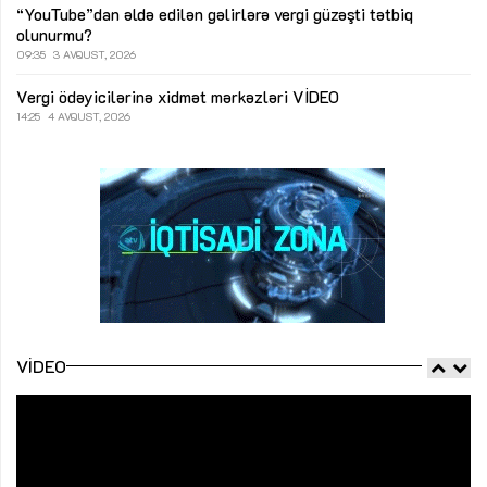
“YouTube”dan əldə edilən gəlirlərə vergi güzəşti tətbiq
olunurmu?
09:35
3 AVQUST, 2026
Vergi ödəyicilərinə xidmət mərkəzləri
VİDEO
14:25
4 AVQUST, 2026
VIDEO