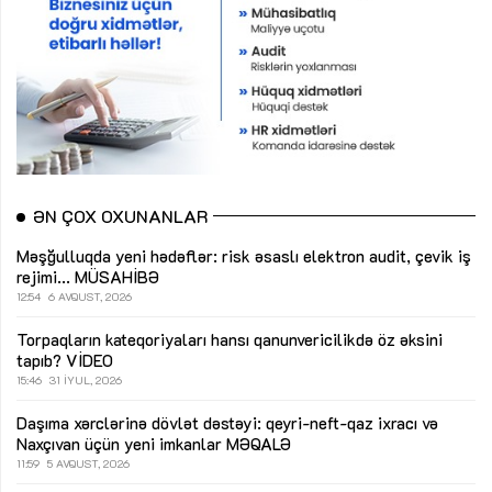
ƏN ÇOX OXUNANLAR
Məşğulluqda yeni hədəflər: risk əsaslı elektron audit, çevik iş
rejimi...
MÜSAHİBƏ
12:54
6 AVQUST, 2026
Torpaqların kateqoriyaları hansı qanunvericilikdə öz əksini
tapıb?
VİDEO
15:46
31 İYUL, 2026
Daşıma xərclərinə dövlət dəstəyi: qeyri-neft-qaz ixracı və
Naxçıvan üçün yeni imkanlar
MƏQALƏ
11:59
5 AVQUST, 2026