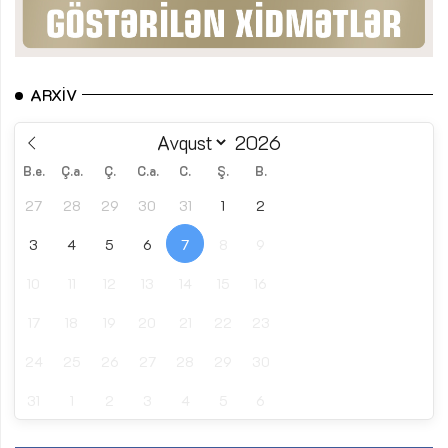
ARXIV
B.e.
Ç.a.
Ç.
C.a.
C.
Ş.
B.
27
28
29
30
31
1
2
3
4
5
6
7
8
9
10
11
12
13
14
15
16
17
18
19
20
21
22
23
24
25
26
27
28
29
30
31
1
2
3
4
5
6