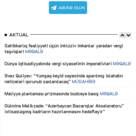
AKTUAL
Sahibkarlıq fəaliyyəti üçün inklüziv imkanlar yaradan vergi
“D
təşviqləri
MƏQALƏ
fə
lıq
Dünya iqtisadiyyatında vergi siyasətinin imperativləri
MƏQALƏ
Ni
mü
Əvəz Quliyev: “Yumşaq keçid sayəsində aparılmış islahatın
nəticələri qorunub saxlanılacaq”
MÜSAHİBƏ
Ay
ya
M
Maliyyə planlaması prizmasında büdcəyə baxış
MƏQALƏ
Az
Gülminə Məlikzadə: “Azərbaycan Bacarıqlar Akseleratoru”
ke
ixtisaslaşmış kadrların hazırlanmasını hədəfləyir”
Ay
su