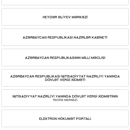
HEYDƏR ƏLİYEV MƏRKƏZİ
AZƏRBAYCAN RESPUBLİKASI NAZİRLƏR KABİNETİ
AZƏRBAYCAN RESPUBLİKASININ MİLLİ MƏCLİSİ
AZƏRBAYCAN RESPUBLİKASI İQTİSADİYYAT NAZİRLİYİ YANINDA
DÖVLƏT VERGİ XİDMƏTİ
İQTİSADİYYAT NAZİRLİYİ YANINDA DÖVLƏT VERGİ XİDMƏTİNİN
TƏDRİS MƏRKƏZİ
ELEKTRON HÖKUMƏT PORTALI