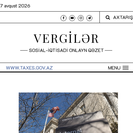
7 avqust 2026
AXTARIŞ
VERGİLƏR
SOSİAL-İQTİSADİ ONLAYN QƏZET
WWW.TAXES.GOV.AZ
MENU