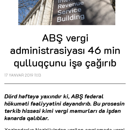
ABŞ vergi
administrasiyası 46 min
qulluqçunu işə çağırıb
17 YANVAR 2019 11:13
Dörd həftəyə yaxındır ki, ABŞ federal
hökuməti fəaliyyətini dayandırıb. Bu prosesin
tərkib hissəsi kimi vergi məmurları da işdən
kənarda qalıblar.
Xəzinədarlıq Nazirliyindən verilən açıqlamada vergi