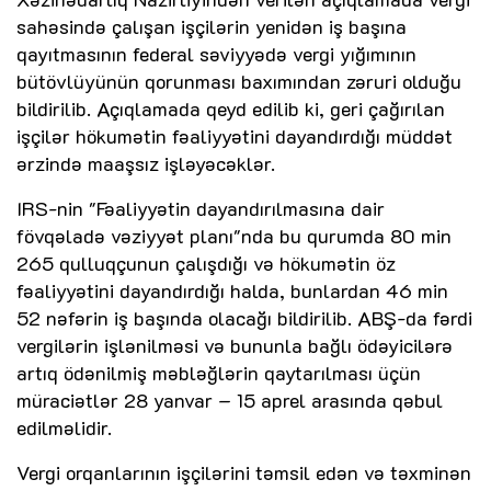
sahəsində çalışan işçilərin yenidən iş başına
qayıtmasının federal səviyyədə vergi yığımının
bütövlüyünün qorunması baxımından zəruri olduğu
bildirilib. Açıqlamada qeyd edilib ki, geri çağırılan
işçilər hökumətin fəaliyyətini dayandırdığı müddət
ərzində maaşsız işləyəcəklər.
IRS-nin "Fəaliyyətin dayandırılmasına dair
fövqəladə vəziyyət planı"nda bu qurumda 80 min
265 qulluqçunun çalışdığı və hökumətin öz
fəaliyyətini dayandırdığı halda, bunlardan 46 min
52 nəfərin iş başında olacağı bildirilib. ABŞ-da fərdi
vergilərin işlənilməsi və bununla bağlı ödəyicilərə
artıq ödənilmiş məbləğlərin qaytarılması üçün
müraciətlər 28 yanvar – 15 aprel arasında qəbul
edilməlidir.
Vergi orqanlarının işçilərini təmsil edən və təxminən