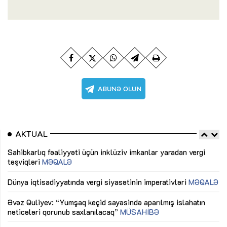
AKTUAL
Sahibkarlıq fəaliyyəti üçün inklüziv imkanlar yaradan vergi
“D
təşviqləri
MƏQALƏ
fə
lıq
Dünya iqtisadiyyatında vergi siyasətinin imperativləri
MƏQALƏ
Ni
mü
Əvəz Quliyev: “Yumşaq keçid sayəsində aparılmış islahatın
nəticələri qorunub saxlanılacaq”
MÜSAHİBƏ
Ay
ya