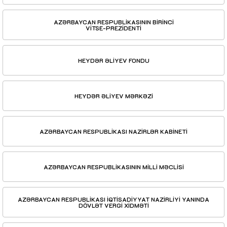
AZƏRBAYCAN RESPUBLİKASININ BİRİNCİ
VİTSE-PREZİDENTİ
HEYDƏR ƏLİYEV FONDU
HEYDƏR ƏLİYEV MƏRKƏZİ
AZƏRBAYCAN RESPUBLİKASI NAZİRLƏR KABİNETİ
AZƏRBAYCAN RESPUBLİKASININ MİLLİ MƏCLİSİ
AZƏRBAYCAN RESPUBLİKASI İQTİSADİYYAT NAZİRLİYİ YANINDA
DÖVLƏT VERGİ XİDMƏTİ