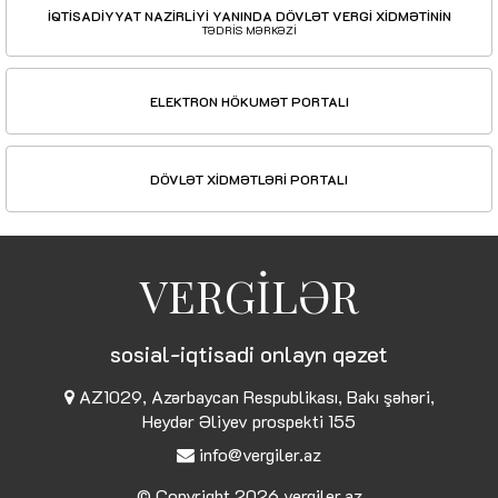
İQTİSADİYYAT NAZİRLİYİ YANINDA DÖVLƏT VERGİ XİDMƏTİNİN
TƏDRİS MƏRKƏZİ
ELEKTRON HÖKUMƏT PORTALI
DÖVLƏT XİDMƏTLƏRİ PORTALI
VERGİLƏR
sosial-iqtisadi onlayn qəzet
AZ1029, Azərbaycan Respublikası, Bakı şəhəri,
Heydər Əliyev prospekti 155
info@vergiler.az
© Copyright 2026
vergiler.az