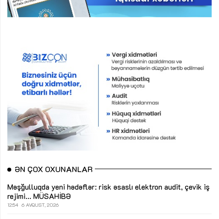
ƏN ÇOX OXUNANLAR
Məşğulluqda yeni hədəflər: risk əsaslı elektron audit, çevik iş
rejimi...
MÜSAHİBƏ
12:54
6 AVQUST, 2026