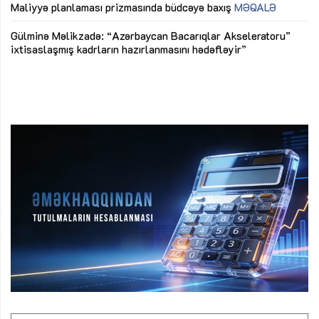
M
Maliyyə planlaması prizmasında büdcəyə baxış
MƏQALƏ
Az
Gülminə Məlikzadə: “Azərbaycan Bacarıqlar Akseleratoru”
ke
ixtisaslaşmış kadrların hazırlanmasını hədəfləyir”
Ay
su