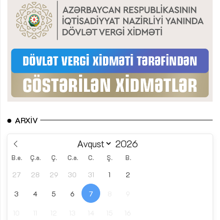
ARXIV
B.e.
Ç.a.
Ç.
C.a.
C.
Ş.
B.
27
28
29
30
31
1
2
3
4
5
6
7
8
9
10
11
12
13
14
15
16