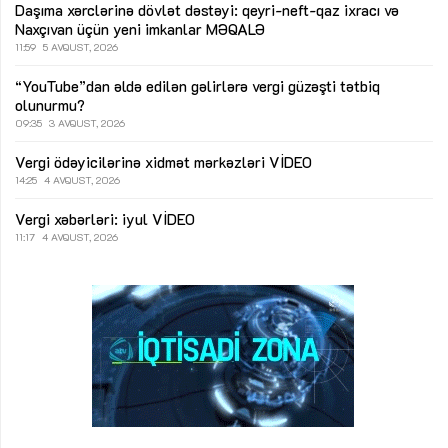
Daşıma xərclərinə dövlət dəstəyi: qeyri-neft-qaz ixracı və
Naxçıvan üçün yeni imkanlar
MƏQALƏ
11:59
5 AVQUST, 2026
“YouTube”dan əldə edilən gəlirlərə vergi güzəşti tətbiq
olunurmu?
09:35
3 AVQUST, 2026
Vergi ödəyicilərinə xidmət mərkəzləri
VİDEO
14:25
4 AVQUST, 2026
Vergi xəbərləri: iyul
VİDEO
11:17
4 AVQUST, 2026