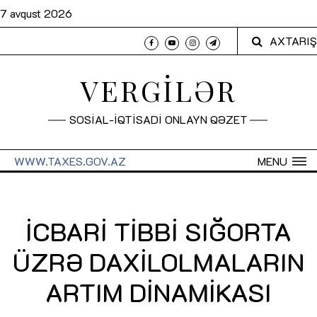
7 avqust 2026
AXTARIŞ
VERGİLƏR
SOSİAL-İQTİSADİ ONLAYN QƏZET
WWW.TAXES.GOV.AZ
MENU
İCBARİ TİBBİ SIĞORTA
ÜZRƏ DAXİLOLMALARIN
ARTIM DİNAMİKASI