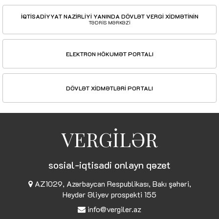
İQTİSADİYYAT NAZİRLİYİ YANINDA DÖVLƏT VERGİ XİDMƏTİNİN
TƏDRİS MƏRKƏZİ
ELEKTRON HÖKUMƏT PORTALI
DÖVLƏT XİDMƏTLƏRİ PORTALI
VERGİLƏR
sosial-iqtisadi onlayn qəzet
AZ1029, Azərbaycan Respublikası, Bakı şəhəri,
Heydər Əliyev prospekti 155
info@vergiler.az