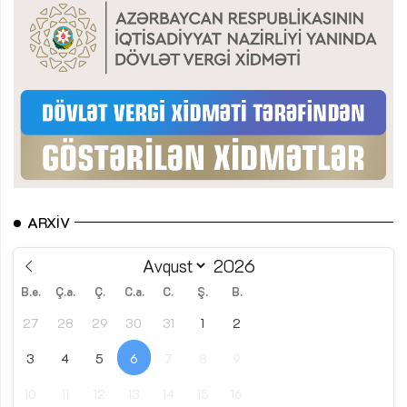
ARXIV
B.e.
Ç.a.
Ç.
C.a.
C.
Ş.
B.
27
28
29
30
31
1
2
3
4
5
6
7
8
9
10
11
12
13
14
15
16