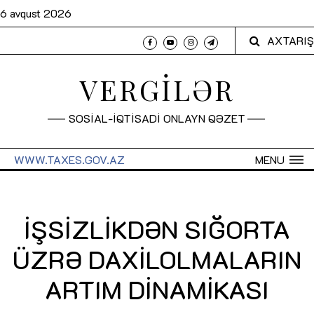
6 avqust 2026
AXTARIŞ
VERGİLƏR
SOSİAL-İQTİSADİ ONLAYN QƏZET
WWW.TAXES.GOV.AZ
MENU
İŞSİZLİKDƏN SIĞORTA
ÜZRƏ DAXİLOLMALARIN
ARTIM DİNAMİKASI