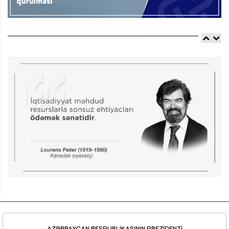
AZƏRBAYCAN RESPUBLİKASININ PREZİDENTİ