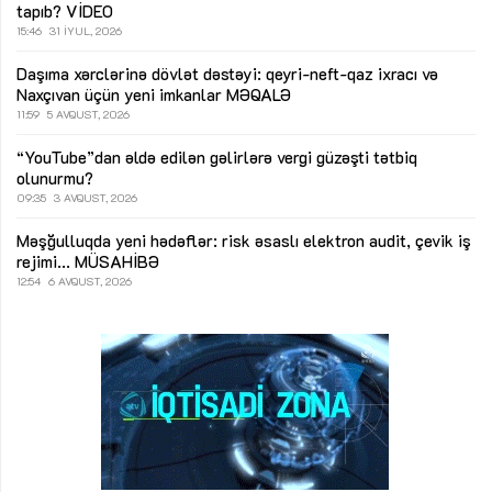
tapıb?
VİDEO
15:46
31 İYUL, 2026
Daşıma xərclərinə dövlət dəstəyi: qeyri-neft-qaz ixracı və
Naxçıvan üçün yeni imkanlar
MƏQALƏ
11:59
5 AVQUST, 2026
“YouTube”dan əldə edilən gəlirlərə vergi güzəşti tətbiq
olunurmu?
09:35
3 AVQUST, 2026
Məşğulluqda yeni hədəflər: risk əsaslı elektron audit, çevik iş
rejimi...
MÜSAHİBƏ
12:54
6 AVQUST, 2026