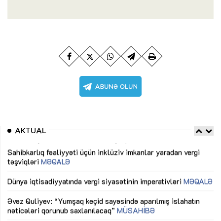
AKTUAL
Sahibkarlıq fəaliyyəti üçün inklüziv imkanlar yaradan vergi
“D
təşviqləri
MƏQALƏ
fə
lıq
Dünya iqtisadiyyatında vergi siyasətinin imperativləri
MƏQALƏ
Ni
mü
Əvəz Quliyev: “Yumşaq keçid sayəsində aparılmış islahatın
nəticələri qorunub saxlanılacaq”
MÜSAHİBƏ
Ay
ya