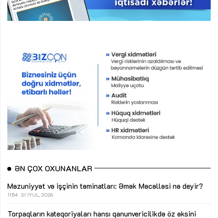
ƏN ÇOX OXUNANLAR
Məzuniyyət və işçinin təminatları: Əmək Məcəlləsi nə deyir?
11:54
31 İYUL, 2026
Torpaqların kateqoriyaları hansı qanunvericilikdə öz əksini