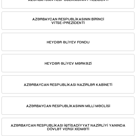
AZƏRBAYCAN RESPUBLİKASININ BİRİNCİ
VİTSE-PREZİDENTİ
HEYDƏR ƏLİYEV FONDU
HEYDƏR ƏLİYEV MƏRKƏZİ
AZƏRBAYCAN RESPUBLİKASI NAZİRLƏR KABİNETİ
AZƏRBAYCAN RESPUBLİKASININ MİLLİ MƏCLİSİ
AZƏRBAYCAN RESPUBLİKASI İQTİSADİYYAT NAZİRLİYİ YANINDA
DÖVLƏT VERGİ XİDMƏTİ