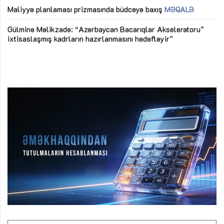
M
Maliyyə planlaması prizmasında büdcəyə baxış
MƏQALƏ
Az
Gülminə Məlikzadə: “Azərbaycan Bacarıqlar Akseleratoru”
ke
ixtisaslaşmış kadrların hazırlanmasını hədəfləyir”
Ay
su