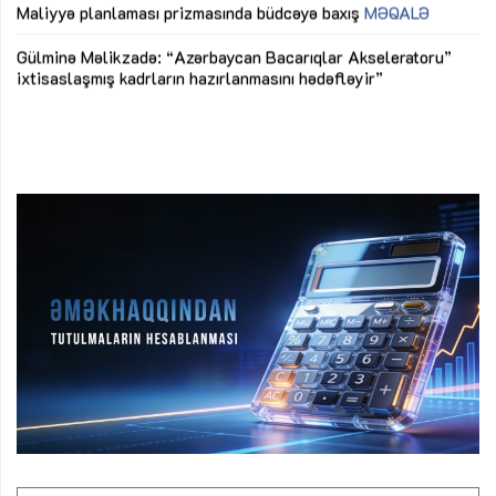
M
Maliyyə planlaması prizmasında büdcəyə baxış
MƏQALƏ
Az
Gülminə Məlikzadə: “Azərbaycan Bacarıqlar Akseleratoru”
ke
ixtisaslaşmış kadrların hazırlanmasını hədəfləyir”
Ay
su