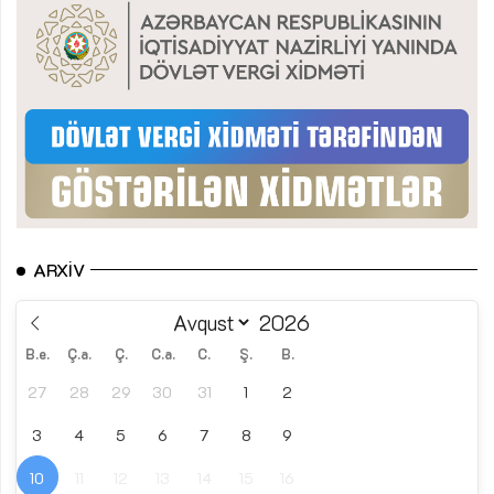
ARXIV
B.e.
Ç.a.
Ç.
C.a.
C.
Ş.
B.
27
28
29
30
31
1
2
3
4
5
6
7
8
9
10
11
12
13
14
15
16