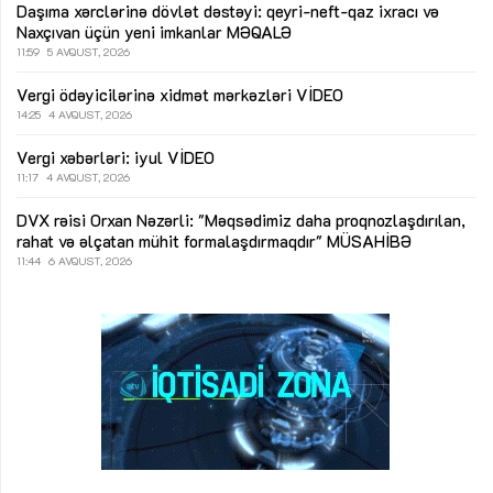
Daşıma xərclərinə dövlət dəstəyi: qeyri-neft-qaz ixracı və
Naxçıvan üçün yeni imkanlar
MƏQALƏ
11:59
5 AVQUST, 2026
Vergi ödəyicilərinə xidmət mərkəzləri
VİDEO
14:25
4 AVQUST, 2026
Vergi xəbərləri: iyul
VİDEO
11:17
4 AVQUST, 2026
DVX rəisi Orxan Nəzərli: "Məqsədimiz daha proqnozlaşdırılan,
rahat və əlçatan mühit formalaşdırmaqdır"
MÜSAHİBƏ
11:44
6 AVQUST, 2026