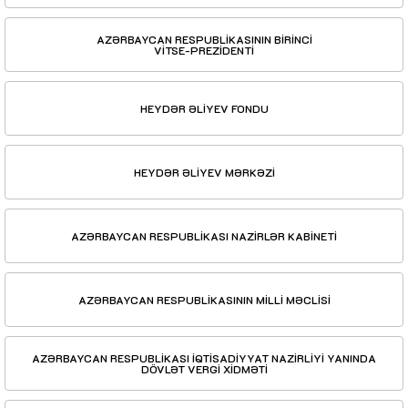
AZƏRBAYCAN RESPUBLİKASININ BİRİNCİ
VİTSE-PREZİDENTİ
HEYDƏR ƏLİYEV FONDU
HEYDƏR ƏLİYEV MƏRKƏZİ
AZƏRBAYCAN RESPUBLİKASI NAZİRLƏR KABİNETİ
AZƏRBAYCAN RESPUBLİKASININ MİLLİ MƏCLİSİ
AZƏRBAYCAN RESPUBLİKASI İQTİSADİYYAT NAZİRLİYİ YANINDA
DÖVLƏT VERGİ XİDMƏTİ