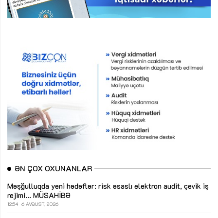
ƏN ÇOX OXUNANLAR
Məşğulluqda yeni hədəflər: risk əsaslı elektron audit, çevik iş
rejimi...
MÜSAHİBƏ
12:54
6 AVQUST, 2026