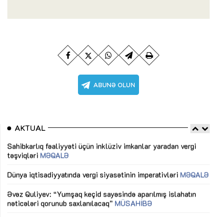
AKTUAL
Sahibkarlıq fəaliyyəti üçün inklüziv imkanlar yaradan vergi
“D
təşviqləri
MƏQALƏ
fə
lıq
Dünya iqtisadiyyatında vergi siyasətinin imperativləri
MƏQALƏ
Ni
mü
Əvəz Quliyev: “Yumşaq keçid sayəsində aparılmış islahatın
nəticələri qorunub saxlanılacaq”
MÜSAHİBƏ
Ay
ya