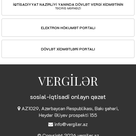
İQTİSADİYYAT NAZİRLİYİ YANINDA DÖVLƏT VERGİ XİDMƏTİNİN
TƏDRİS MƏRKƏZİ
ELEKTRON HÖKUMƏT PORTALI
DÖVLƏT XİDMƏTLƏRİ PORTALI
VERGİLƏR
sosial-iqtisadi onlayn qəzet
AZ1029, Azərbaycan Respublikası, Bakı şəhəri,
Heydər Əliyev prospekti 155
info@vergiler.az
© Copyright 2026
vergiler.az