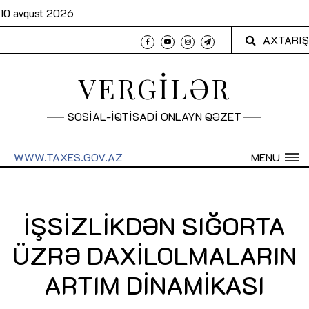
10 avqust 2026
AXTARIŞ
VERGİLƏR
SOSİAL-İQTİSADİ ONLAYN QƏZET
WWW.TAXES.GOV.AZ
MENU
İŞSİZLİKDƏN SIĞORTA
ÜZRƏ DAXİLOLMALARIN
ARTIM DİNAMİKASI