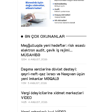
ƏN ÇOX OXUNANLAR
Məşğulluqda yeni hədəflər: risk əsaslı
elektron audit, çevik iş rejimi...
MÜSAHİBƏ
12:54
6 AVQUST, 2026
Daşıma xərclərinə dövlət dəstəyi:
qeyri-neft-qaz ixracı və Naxçıvan üçün
yeni imkanlar
MƏQALƏ
11:59
5 AVQUST, 2026
Vergi ödəyicilərinə xidmət mərkəzləri
VİDEO
14:25
4 AVQUST, 2026
Vergi xəbərləri: iyul
VİDEO