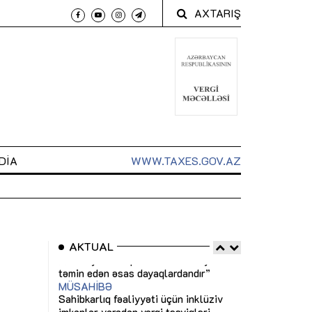
AXTARIŞ
DIA
WWW.TAXES.GOV.AZ
AKTUAL
 arxasında
Sahibkarlıq fəaliyyəti üçün inklüziv
“Düzgün kommun
t dayanır”
imkanlar yaradan vergi təşviqləri
real iş və siste
MƏQALƏ
MÜSAHİBƏ