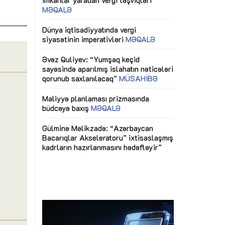
ericiliyinə
Dünya iqtisadiyyatında vergi
Nicat İmanov: "
ühitinin
siyasətinin imperativləri
MƏQALƏ
dəyişikliklər s
edir"
yaxşılaşdırılma
MÜSAHİBƏ
Əvəz Quliyev: “Yumşaq keçid
sayəsində aparılmış islahatın nəticələri
miz daha
qorunub saxlanılacaq”
MÜSAHİBƏ
Aytən Kərimov
, çevik və
inklüziv iş müh
dırmaqdır”
öyrənən komand
Maliyyə planlaması prizmasında
MÜSAHİBƏ
büdcəyə baxış
MƏQALƏ
tərəfdaşlığı
Azərbaycanda d
Gülminə Məlikzadə: “Azərbaycan
n ilk pilot
çərçivəsində hə
Bacarıqlar Akseleratoru” ixtisaslaşmış
layihə
VİDEO
kadrların hazırlanmasını hədəfləyir”
qaviləsi”
Aydın Hüseynov
renliyini
Azərbaycanın iq
andır”
təmin edən əsa
MÜSAHİBƏ