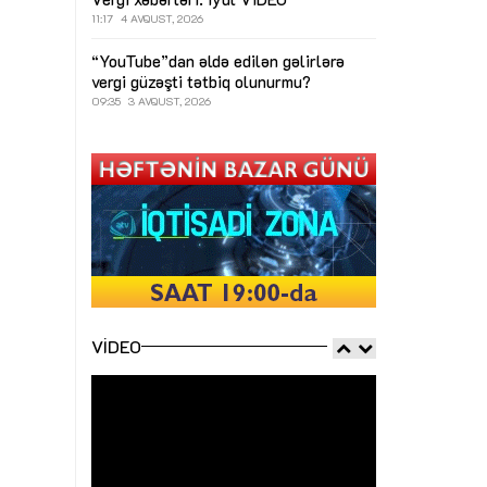
11:17
4 AVQUST, 2026
“YouTube”dan əldə edilən gəlirlərə
vergi güzəşti tətbiq olunurmu?
09:35
3 AVQUST, 2026
VIDEO