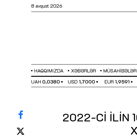
8 avqust 2026
HAQQIMIZDA
XƏBƏRLƏR
MÜSAHIBƏLƏR
EL
0,6489
UAH
0,0380
USD
1,7000
EUR
1,9591
2022-Cİ İLİN
X