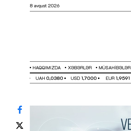
8 avqust 2026
HAQQIMIZDA
XƏBƏRLƏR
MÜSAHIBƏLƏR
EL
0,6489
UAH
0,0380
USD
1,7000
EUR
1,9591