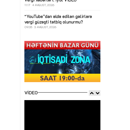
11:17
4 AVQUST, 2026
“YouTube”dan əldə edilən gəlirlərə
vergi güzəşti tətbiq olunurmu?
09:35
3 AVQUST, 2026
VIDEO