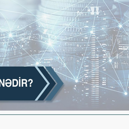
Dünya iqtisadiyyatında vergi
Nicat İmanov: "Vergi qanunv
siyasətinin imperativləri
MƏQALƏ
dəyişikliklər sahibkarlıq m
yaxşılaşdırılmasına xidmət 
MÜSAHİBƏ
Əvəz Quliyev: “Yumşaq keçid
sayəsində aparılmış islahatın nəticələri
qorunub saxlanılacaq”
MÜSAHİBƏ
Aytən Kərimova: “Məqsədi
inklüziv iş mühiti yaratmaq
öyrənən komanda formalaş
Maliyyə planlaması prizmasında
MÜSAHİBƏ
büdcəyə baxış
MƏQALƏ
Azərbaycanda dövlət-özəl 
Gülminə Məlikzadə: “Azərbaycan
çərçivəsində həyata keçirilə
Bacarıqlar Akseleratoru” ixtisaslaşmış
layihə
VİDEO
kadrların hazırlanmasını hədəfləyir”
Aydın Hüseynov: “Əsrin mü
Azərbaycanın iqtisadi suve
təmin edən əsas dayaqlard
MÜSAHİBƏ