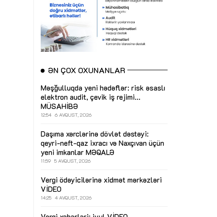
ƏN ÇOX OXUNANLAR
Məşğulluqda yeni hədəflər: risk əsaslı
elektron audit, çevik iş rejimi...
MÜSAHİBƏ
12:54
6 AVQUST, 2026
Daşıma xərclərinə dövlət dəstəyi:
qeyri-neft-qaz ixracı və Naxçıvan üçün
yeni imkanlar
MƏQALƏ
11:59
5 AVQUST, 2026
Vergi ödəyicilərinə xidmət mərkəzləri
VİDEO
14:25
4 AVQUST, 2026
Vergi xəbərləri: iyul
VİDEO