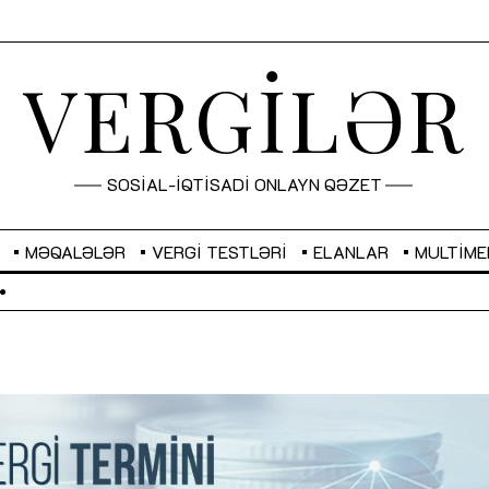
VERGİLƏR
SOSİAL-İQTİSADİ ONLAYN QƏZET
MƏQALƏLƏR
VERGI TESTLƏRI
ELANLAR
MULTIME
GBP
2,2873
RUB
2,0816
Sahibkarlıq fəaliyyəti üçün inklüziv
“Düzgün kommunikasiyanın
imkanlar yaradan vergi təşviqləri
real iş və sistemli fəaliyyə
MƏQALƏ
MÜSAHİBƏ