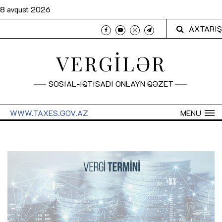
8 avqust 2026
AXTARIŞ
VERGİLƏR
SOSİAL-İQTİSADİ ONLAYN QƏZET
WWW.TAXES.GOV.AZ
MENU