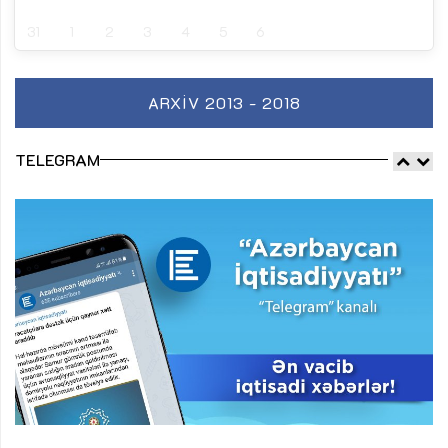
31
1
2
3
4
5
6
ARXIV 2013 - 2018
TELEGRAM