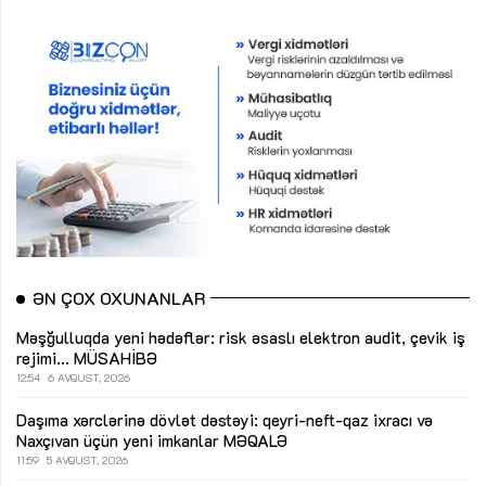
ƏN ÇOX OXUNANLAR
Məşğulluqda yeni hədəflər: risk əsaslı elektron audit, çevik iş
rejimi...
MÜSAHİBƏ
12:54
6 AVQUST, 2026
Daşıma xərclərinə dövlət dəstəyi: qeyri-neft-qaz ixracı və
Naxçıvan üçün yeni imkanlar
MƏQALƏ
11:59
5 AVQUST, 2026