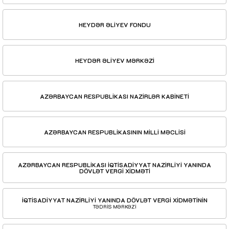
HEYDƏR ƏLİYEV FONDU
HEYDƏR ƏLİYEV MƏRKƏZİ
AZƏRBAYCAN RESPUBLİKASI NAZİRLƏR KABİNETİ
AZƏRBAYCAN RESPUBLİKASININ MİLLİ MƏCLİSİ
AZƏRBAYCAN RESPUBLİKASI İQTİSADİYYAT NAZİRLİYİ YANINDA
DÖVLƏT VERGİ XİDMƏTİ
İQTİSADİYYAT NAZİRLİYİ YANINDA DÖVLƏT VERGİ XİDMƏTİNİN
TƏDRİS MƏRKƏZİ