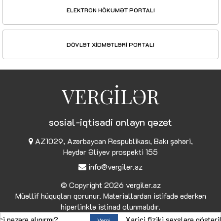
ELEKTRON HÖKUMƏT PORTALI
DÖVLƏT XİDMƏTLƏRİ PORTALI
VERGİLƏR
sosial-iqtisadi onlayn qəzet
AZ1029, Azərbaycan Respublikası, Bakı şəhəri,
Heydər Əliyev prospekti 155
info@vergiler.az
© Copyright 2026
vergiler.az
Müəllif hüquqları qorunur. Materiallardan istifadə edərkən
hiperlinklə istinad olunmalıdır.
ə alınırmı?
Xarici fiziki şəxslərə göstərilən xi
Vergi