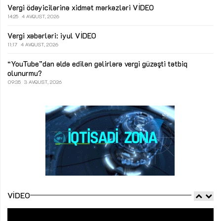
Vergi ödəyicilərinə xidmət mərkəzləri
VİDEO
14:25
4 AVQUST, 2026
Vergi xəbərləri: iyul
VİDEO
11:17
4 AVQUST, 2026
“YouTube”dan əldə edilən gəlirlərə vergi güzəşti tətbiq
olunurmu?
09:35
3 AVQUST, 2026
VIDEO