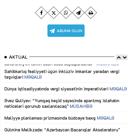
AKTUAL
Sahibkarlıq fəaliyyəti üçün inklüziv imkanlar yaradan vergi
“D
təşviqləri
MƏQALƏ
fə
lıq
Dünya iqtisadiyyatında vergi siyasətinin imperativləri
MƏQALƏ
Ni
mü
Əvəz Quliyev: “Yumşaq keçid sayəsində aparılmış islahatın
nəticələri qorunub saxlanılacaq”
MÜSAHİBƏ
Ay
ya
M
Maliyyə planlaması prizmasında büdcəyə baxış
MƏQALƏ
Az
Gülminə Məlikzadə: “Azərbaycan Bacarıqlar Akseleratoru”
ke
ixtisaslaşmış kadrların hazırlanmasını hədəfləyir”