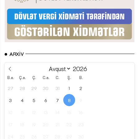
ARXIV
B.e.
Ç.a.
Ç.
C.a.
C.
Ş.
B.
27
28
29
30
31
1
2
3
4
5
6
7
8
9
10
11
12
13
14
15
16
17
18
19
20
21
22
23
24
25
26
27
28
29
30