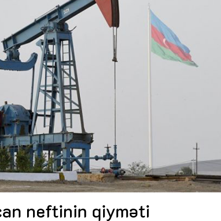
Dünya iqtisadiyyatında vergi
Nicat İmanov: "Vergi qanunv
siyasətinin imperativləri
MƏQALƏ
dəyişikliklər sahibkarlıq m
yaxşılaşdırılmasına xidmət 
MÜSAHİBƏ
Əvəz Quliyev: “Yumşaq keçid
sayəsində aparılmış islahatın nəticələri
qorunub saxlanılacaq”
MÜSAHİBƏ
Aytən Kərimova: “Məqsədi
inklüziv iş mühiti yaratmaq
öyrənən komanda formalaş
Maliyyə planlaması prizmasında
MÜSAHİBƏ
büdcəyə baxış
MƏQALƏ
Azərbaycanda dövlət-özəl 
Gülminə Məlikzadə: “Azərbaycan
çərçivəsində həyata keçirilə
Bacarıqlar Akseleratoru” ixtisaslaşmış
layihə
VİDEO
kadrların hazırlanmasını hədəfləyir”
Aydın Hüseynov: “Əsrin mü
Azərbaycanın iqtisadi suve
təmin edən əsas dayaqlard
MÜSAHİBƏ
an neftinin qiyməti