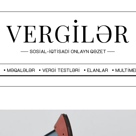
VERGİLƏR
SOSİAL-İQTİSADİ ONLAYN QƏZET
MƏQALƏLƏR
VERGI TESTLƏRI
ELANLAR
MULTIME
GBP
2,2882
RUB
2,1023
Sahibkarlıq fəaliyyəti üçün inklüziv
“Düzgün kommunikasiyanın
imkanlar yaradan vergi təşviqləri
real iş və sistemli fəaliyyə
MƏQALƏ
MÜSAHİBƏ