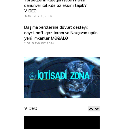
qanunvericilikdə öz əksini tapıb?
VİDEO
15:46
31 İYUL, 2026
Daşıma xərclərinə dövlət dəstəyi:
qeyri-neft-qaz ixracı və Naxçıvan üçün
yeni imkanlar
MƏQALƏ
11:59
5 AVQUST, 2026
VIDEO