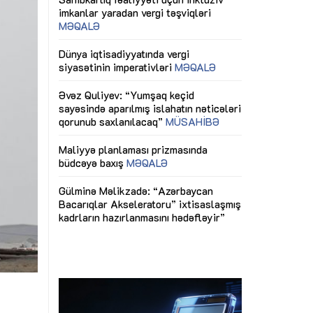
ericiliyinə
Dünya iqtisadiyyatında vergi
Nicat İmanov: "
ühitinin
siyasətinin imperativləri
MƏQALƏ
dəyişikliklər s
edir"
yaxşılaşdırılma
MÜSAHİBƏ
Əvəz Quliyev: “Yumşaq keçid
sayəsində aparılmış islahatın nəticələri
miz daha
qorunub saxlanılacaq”
MÜSAHİBƏ
Aytən Kərimov
, çevik və
inklüziv iş müh
dırmaqdır”
öyrənən komand
Maliyyə planlaması prizmasında
MÜSAHİBƏ
büdcəyə baxış
MƏQALƏ
tərəfdaşlığı
Azərbaycanda d
Gülminə Məlikzadə: “Azərbaycan
n ilk pilot
çərçivəsində hə
Bacarıqlar Akseleratoru” ixtisaslaşmış
layihə
VİDEO
kadrların hazırlanmasını hədəfləyir”
qaviləsi”
Aydın Hüseynov
renliyini
Azərbaycanın iq
andır”
təmin edən əsa
MÜSAHİBƏ