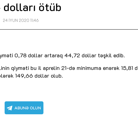
 dolları ötüb
24 İYUN 2020 11:46
qiyməti 0,78 dollar artaraq 44,72 dollar təşkil edib.
linin qiyməti bu il aprelin 21-də minimuma enərək 15,81 d
lərək 149,66 dollar olub.