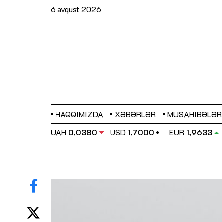
6 avqust 2026
HAQQIMIZDA
XƏBƏRLƏR
MÜSAHIBƏLƏR
EL
0,6486
UAH
0,0380
USD
1,7000
EUR
1,9633