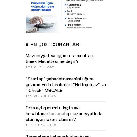
ƏN ÇOX OXUNANLAR
Məzuniyyət və işçinin təminatları:
Əmək Məcəlləsi nə deyir?
11:54
31 İYUL, 2026
"Startap" şəhadətnaməsini uğura
çevirən yerli layihələr: "Hellojob.az" və
"iCheck"
MƏQALƏ
11:29
30 İYUL, 2026
Orta aylıq muzdlu işçi sayı
hesablanarkən analıq məzuniyyətində
olan işçi nəzərə alınırmı?
14:18
30 İYUL, 2026
Torpaqların kateqoriyaları hansı