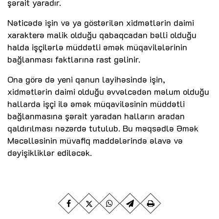
şərait yaradır.
Nəticədə işin və ya göstərilən xidmətlərin daimi
xarakterə malik olduğu qabaqcadan bəlli olduğu
halda işçilərlə müddətli əmək müqavilələrinin
bağlanması faktlarına rast gəlinir.
Ona görə də yeni qanun layihəsində işin,
xidmətlərin daimi olduğu əvvəlcədən məlum olduğu
hallarda işçi ilə əmək müqaviləsinin müddətli
bağlanmasına şərait yaradan halların aradan
qaldırılması nəzərdə tutulub. Bu məqsədlə Əmək
Məcəlləsinin müvafiq maddələrində əlavə və
dəyişikliklər ediləcək.