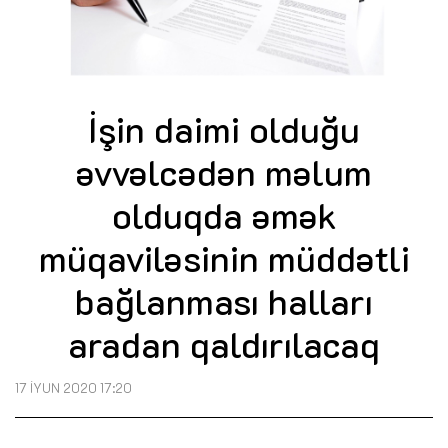
İşin daimi olduğu
əvvəlcədən məlum
olduqda əmək
müqaviləsinin müddətli
bağlanması halları
aradan qaldırılacaq
17 İYUN 2020 17:20