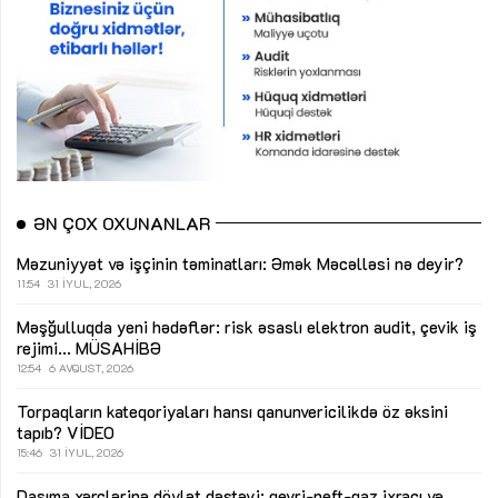
ƏN ÇOX OXUNANLAR
Məzuniyyət və işçinin təminatları: Əmək Məcəlləsi nə deyir?
11:54
31 İYUL, 2026
Məşğulluqda yeni hədəflər: risk əsaslı elektron audit, çevik iş
rejimi...
MÜSAHİBƏ
12:54
6 AVQUST, 2026
Torpaqların kateqoriyaları hansı qanunvericilikdə öz əksini
tapıb?
VİDEO
15:46
31 İYUL, 2026
Daşıma xərclərinə dövlət dəstəyi: qeyri-neft-qaz ixracı və