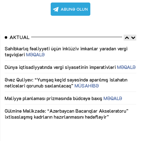
AKTUAL
Sahibkarlıq fəaliyyəti üçün inklüziv imkanlar yaradan vergi
“D
təşviqləri
MƏQALƏ
fə
lıq
Dünya iqtisadiyyatında vergi siyasətinin imperativləri
MƏQALƏ
Ni
mü
Əvəz Quliyev: “Yumşaq keçid sayəsində aparılmış islahatın
nəticələri qorunub saxlanılacaq”
MÜSAHİBƏ
Ay
ya
M
Maliyyə planlaması prizmasında büdcəyə baxış
MƏQALƏ
Az
Gülminə Məlikzadə: “Azərbaycan Bacarıqlar Akseleratoru”
ke
ixtisaslaşmış kadrların hazırlanmasını hədəfləyir”
Ay
su