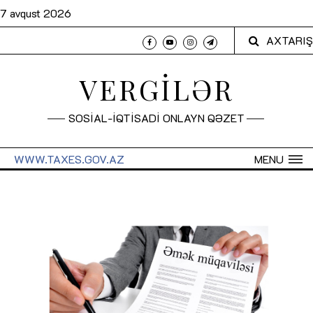
7 avqust 2026
AXTARIŞ
VERGİLƏR
SOSİAL-İQTİSADİ ONLAYN QƏZET
WWW.TAXES.GOV.AZ
MENU