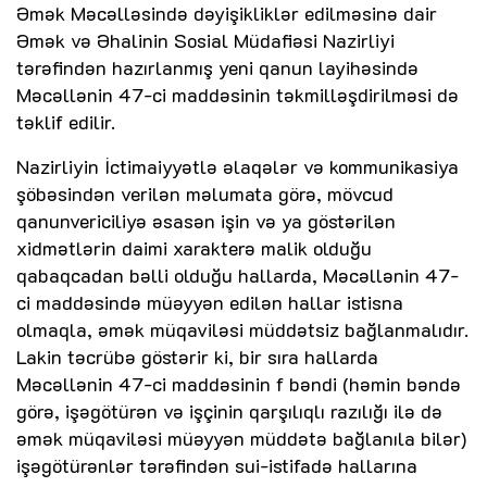
Əmək Məcəlləsində dəyişikliklər edilməsinə dair
Əmək və Əhalinin Sosial Müdafiəsi Nazirliyi
tərəfindən hazırlanmış yeni qanun layihəsində
Məcəllənin 47-ci maddəsinin təkmilləşdirilməsi də
təklif edilir.
Nazirliyin İctimaiyyətlə əlaqələr və kommunikasiya
şöbəsindən verilən məlumata görə, mövcud
qanunvericiliyə əsasən işin və ya göstərilən
xidmətlərin daimi xarakterə malik olduğu
qabaqcadan bəlli olduğu hallarda, Məcəllənin 47-
ci maddəsində müəyyən edilən hallar istisna
olmaqla, əmək müqaviləsi müddətsiz bağlanmalıdır.
Lakin təcrübə göstərir ki, bir sıra hallarda
Məcəllənin 47-ci maddəsinin f bəndi (həmin bəndə
görə, işəgötürən və işçinin qarşılıqlı razılığı ilə də
əmək müqaviləsi müəyyən müddətə bağlanıla bilər)
işəgötürənlər tərəfindən sui-istifadə hallarına