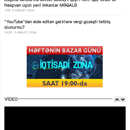
Naxçıvan üçün yeni imkanlar
MƏQALƏ
11:59
5 AVQUST, 2026
“YouTube”dan əldə edilən gəlirlərə vergi güzəşti tətbiq
olunurmu?
09:35
3 AVQUST, 2026
VIDEO