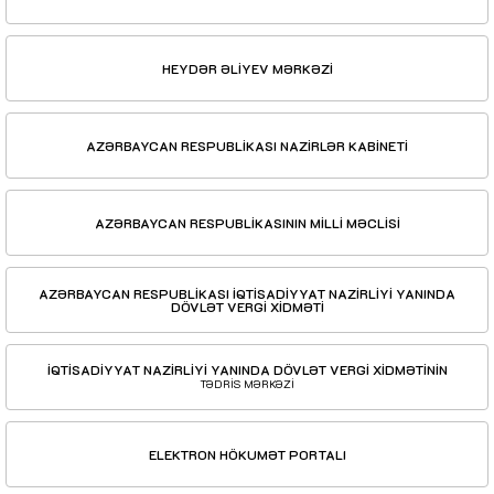
HEYDƏR ƏLİYEV MƏRKƏZİ
AZƏRBAYCAN RESPUBLİKASI NAZİRLƏR KABİNETİ
AZƏRBAYCAN RESPUBLİKASININ MİLLİ MƏCLİSİ
AZƏRBAYCAN RESPUBLİKASI İQTİSADİYYAT NAZİRLİYİ YANINDA
DÖVLƏT VERGİ XİDMƏTİ
İQTİSADİYYAT NAZİRLİYİ YANINDA DÖVLƏT VERGİ XİDMƏTİNİN
TƏDRİS MƏRKƏZİ
ELEKTRON HÖKUMƏT PORTALI