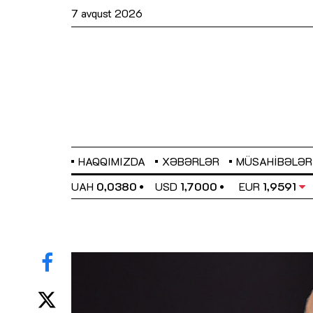
7 avqust 2026
HAQQIMIZDA
XƏBƏRLƏR
MÜSAHIBƏLƏR
EL
0,6489
UAH
0,0380
USD
1,7000
EUR
1,9591