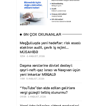
ƏN ÇOX OXUNANLAR
Məşğulluqda yeni hədəflər: risk əsaslı
elektron audit, çevik iş rejimi...
MÜSAHİBƏ
12:54
6 AVQUST, 2026
Daşıma xərclərinə dövlət dəstəyi:
qeyri-neft-qaz ixracı və Naxçıvan üçün
yeni imkanlar
MƏQALƏ
11:59
5 AVQUST, 2026
“YouTube”dan əldə edilən gəlirlərə
vergi güzəşti tətbiq olunurmu?
09:35
3 AVQUST, 2026
Vergi ödəyicilərinə xidmət mərkəzləri