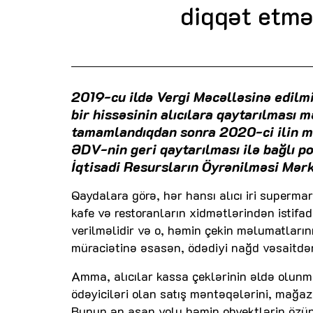
diqqət etmə
2019-cu ildə Vergi Məcəlləsinə edilmi
bir hissəsinin alıcılara qaytarılması 
tamamlandıqdan sonra 2020-ci ilin ma
ƏDV-nin geri qaytarılması ilə bağlı po
İqtisadi Resursların Öyrənilməsi Mərk
Qaydalara görə, hər hansı alıcı iri superma
kafe və restoranların xidmətlərindən istif
verilməlidir və o, həmin çekin məlumatların
müraciətinə əsasən, ödədiyi nağd vəsaitdən 
Amma, alıcılar kassa çeklərinin əldə olunmas
ödəyiciləri olan satış məntəqələrini, mağaza
Bunun ən asan yolu həmin obyektlərin özün