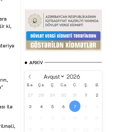
ara
r ki,
ştəriyə
ARXIV
rın,
B.e.
Ç.a.
Ç.
C.a.
C.
Ş.
B.
ə"
27
28
29
30
31
1
2
sı ilə
3
4
5
6
7
8
9
10
11
12
13
14
15
16
ilməli,
17
18
19
20
21
22
23