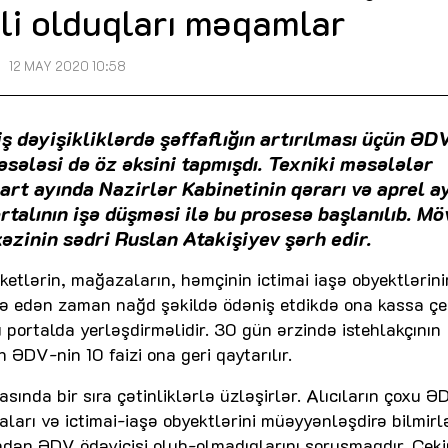
li olduqları məqamlar
12 MAY 2020 10:58
ş dəyişikliklərdə şəffaflığın artırılması üçün ƏD
məsələsi də öz əksini tapmışdı. Texniki məsələlər
rt ayında Nazirlər Kabinetinin qərarı və aprel a
rtalının işə düşməsi ilə bu prosesə başlanılıb. M
əzinin sədri Ruslan Atakişiyev şərh edir.
rketlərin, mağazaların, həmçinin ictimai iaşə obyektlərin
adə edən zaman nağd şəkildə ödəniş etdikdə ona kassa çe
ı portalda yerləşdirməlidir. 30 gün ərzində istehlakçının
ƏDV-nin 10 faizi ona geri qaytarılır.
ında bir sıra çətinliklərlə üzləşirlər. Alıcıların çoxu Ə
ları və ictimai-iaşə obyektlərini müəyyənləşdirə bilmirlə
dən ƏDV ödəyicisi olub-olmadıqlarını soruşmaqdır. Çeki