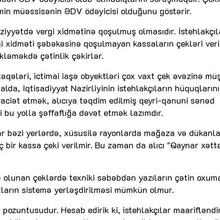
min müəssisənin ƏDV ödəyicisi olduğunu göstərir.
əziyyətdə vergi xidmətinə qoşulmuş olmasıdır. İstehlakçıl
i xidməti şəbəkəsinə qoşulmayan kassaların çekləri verili
kləməkdə çətinlik çəkirlər.
təqələri, ictimai iaşə obyektləri çox vaxt çek əvəzinə mü
halda, İqtisadiyyat Nazirliyinin istehlakçıların hüquqlarını
aciət etmək, alıcıya təqdim edilmiş qeyri-qanuni sənəd
bu yolla şəffaflığa dəvət etmək lazımdır.
 bəzi yerlərdə, xüsusilə rayonlarda mağaza və dükanla
ç bir kassa çeki verilmir. Bu zaman da alıcı "Qaynar xətt
 olunan çeklərdə texniki səbəbdən yazıların çətin oxuma
arın sistemə yerləşdirilməsi mümkün olmur.
pozuntusudur. Hesab edirik ki, istehlakçılar maarifləndir