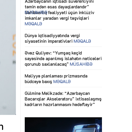
ericiliyinə
Dünya iqtisadiyyatında vergi
Nicat İmanov: "
ühitinin
siyasətinin imperativləri
MƏQALƏ
dəyişikliklər s
edir"
yaxşılaşdırılma
MÜSAHİBƏ
Əvəz Quliyev: “Yumşaq keçid
sayəsində aparılmış islahatın nəticələri
miz daha
qorunub saxlanılacaq”
MÜSAHİBƏ
Aytən Kərimov
, çevik və
inklüziv iş müh
dırmaqdır”
öyrənən komand
Maliyyə planlaması prizmasında
MÜSAHİBƏ
büdcəyə baxış
MƏQALƏ
tərəfdaşlığı
Azərbaycanda d
Gülminə Məlikzadə: “Azərbaycan
n ilk pilot
çərçivəsində hə
Bacarıqlar Akseleratoru” ixtisaslaşmış
layihə
VİDEO
kadrların hazırlanmasını hədəfləyir”
qaviləsi”
Aydın Hüseynov
renliyini
Azərbaycanın iq
andır”
təmin edən əsa
MÜSAHİBƏ
n