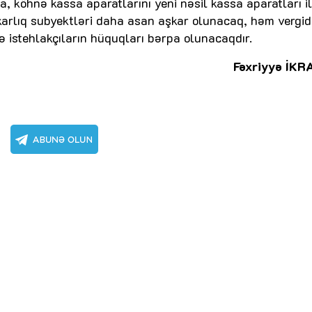
lda, köhnə kassa aparatlarını yeni nəsil kassa aparatları i
arlıq subyektləri daha asan aşkar olunacaq, həm vergi
 istehlakçıların hüquqları bərpa olunacaqdır.
Fəxriyyə İKR