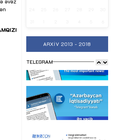
lə əvəz
dən
24
25
26
27
28
29
30
31
1
2
3
4
5
6
AMQIZI
ARXIV 2013 - 2018
TELEGRAM