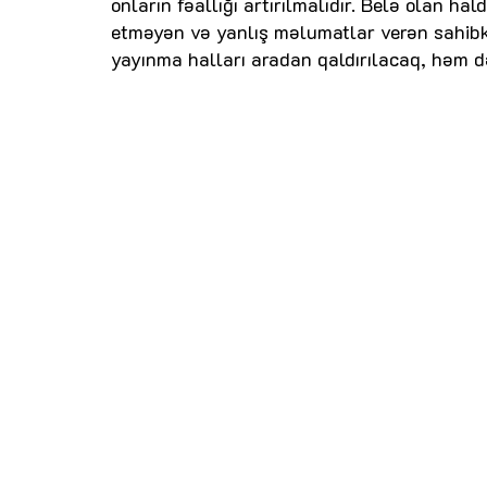
onların fəallığı artırılmalıdır. Belə olan ha
etməyən və yanlış məlumatlar verən sahibk
yayınma halları aradan qaldırılacaq, həm də