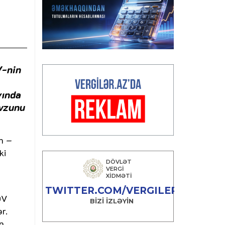
V-nin
yında
övzunu
in –
ki
DV
r.
n