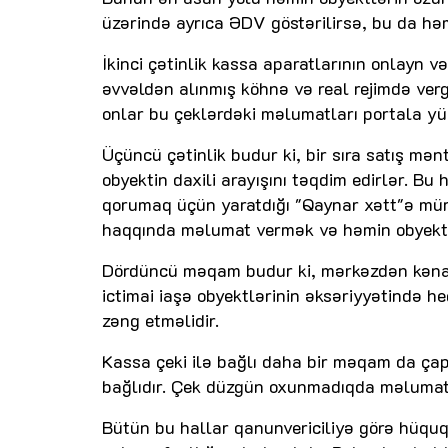
üzərində ayrıca ƏDV göstərilirsə, bu da hə
İkinci çətinlik kassa aparatlarının onlayn v
əvvəldən alınmış köhnə və real rejimdə verg
onlar bu çeklərdəki məlumatları portala yü
Üçüncü çətinlik budur ki, bir sıra satış mən
obyektin daxili arayışını təqdim edirlər. Bu 
qorumaq üçün yaratdığı "Qaynar xətt"ə mür
haqqında məlumat vermək və həmin obyekti 
Dördüncü məqam budur ki, mərkəzdən kənar
ictimai iaşə obyektlərinin əksəriyyətində he
zəng etməlidir.
Kassa çeki ilə bağlı daha bir məqam da çap
bağlıdır. Çek düzgün oxunmadıqda məlumatl
Bütün bu hallar qanunvericiliyə görə hüquq 