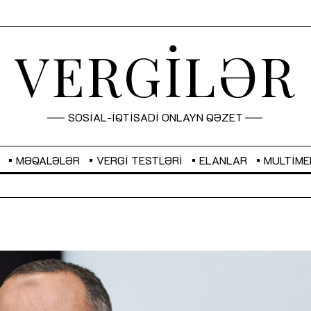
VERGİLƏR
SOSİAL-İQTİSADİ ONLAYN QƏZET
MƏQALƏLƏR
VERGI TESTLƏRI
ELANLAR
MULTIME
GBP
2,2873
RUB
2,0816
Sahibkarlıq fəaliyyəti üçün inklüziv
“Düzgün kommunikasiyanın
imkanlar yaradan vergi təşviqləri
real iş və sistemli fəaliyyə
MƏQALƏ
MÜSAHİBƏ