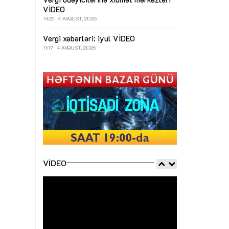
VİDEO
14:25
4 AVQUST, 2026
Vergi xəbərləri: iyul
VİDEO
11:17
4 AVQUST, 2026
VIDEO