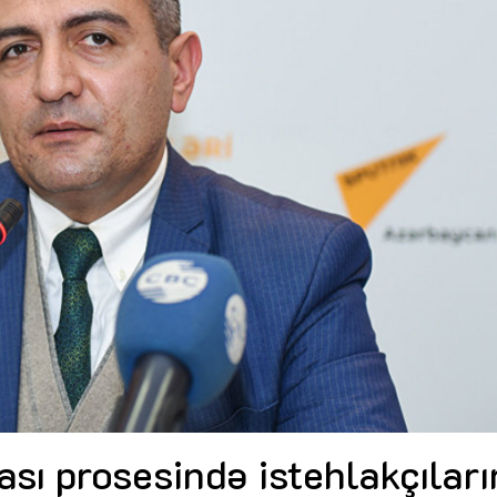
Dünya iqtisadiyyatında vergi
Nicat İmanov: "Vergi qanunv
siyasətinin imperativləri
MƏQALƏ
dəyişikliklər sahibkarlıq m
yaxşılaşdırılmasına xidmət 
MÜSAHİBƏ
Əvəz Quliyev: “Yumşaq keçid
sayəsində aparılmış islahatın nəticələri
qorunub saxlanılacaq”
MÜSAHİBƏ
Aytən Kərimova: “Məqsədi
inklüziv iş mühiti yaratmaq
öyrənən komanda formalaş
Maliyyə planlaması prizmasında
MÜSAHİBƏ
büdcəyə baxış
MƏQALƏ
Azərbaycanda dövlət-özəl 
Gülminə Məlikzadə: “Azərbaycan
çərçivəsində həyata keçirilə
Bacarıqlar Akseleratoru” ixtisaslaşmış
layihə
VİDEO
kadrların hazırlanmasını hədəfləyir”
Aydın Hüseynov: “Əsrin mü
Azərbaycanın iqtisadi suve
təmin edən əsas dayaqlard
MÜSAHİBƏ
sı prosesində istehlakçıları