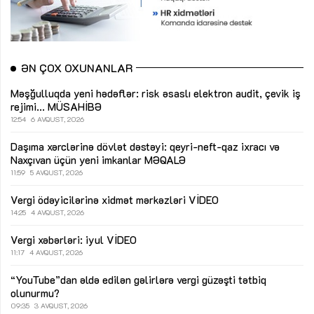
ƏN ÇOX OXUNANLAR
Məşğulluqda yeni hədəflər: risk əsaslı elektron audit, çevik iş
rejimi...
MÜSAHİBƏ
12:54
6 AVQUST, 2026
Daşıma xərclərinə dövlət dəstəyi: qeyri-neft-qaz ixracı və
Naxçıvan üçün yeni imkanlar
MƏQALƏ
11:59
5 AVQUST, 2026
Vergi ödəyicilərinə xidmət mərkəzləri
VİDEO
14:25
4 AVQUST, 2026
Vergi xəbərləri: iyul
VİDEO
11:17
4 AVQUST, 2026
“YouTube”dan əldə edilən gəlirlərə vergi güzəşti tətbiq
olunurmu?
09:35
3 AVQUST, 2026