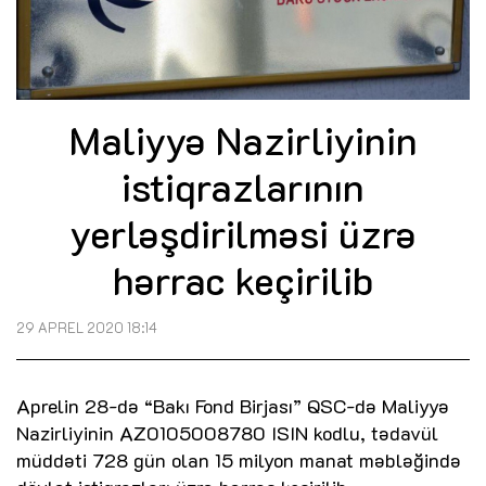
Maliyyə Nazirliyinin
istiqrazlarının
yerləşdirilməsi üzrə
hərrac keçirilib
29 APREL 2020 18:14
Aprelin 28-də “Bakı Fond Birjası” QSC-də Maliyyə
Nazirliyinin AZ0105008780 ISIN kodlu, tədavül
müddəti 728 gün olan 15 milyon manat məbləğində