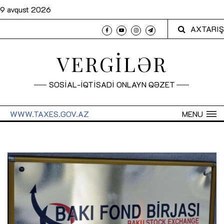
9 avqust 2026
AXTARIŞ
VERGİLƏR
SOSİAL-İQTİSADİ ONLAYN QƏZET
WWW.TAXES.GOV.AZ
MENU