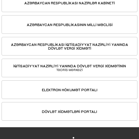
AZƏRBAYCAN RESPUBLİKASI NAZİRLƏR KABİNETİ
AZƏRBAYCAN RESPUBLİKASININ MİLLİ MƏCLİSİ
AZƏRBAYCAN RESPUBLİKASI İQTİSADİYYAT NAZİRLİYİ YANINDA
DÖVLƏT VERGİ XİDMƏTİ
İQTİSADİYYAT NAZİRLİYİ YANINDA DÖVLƏT VERGİ XİDMƏTİNİN
TƏDRİS MƏRKƏZİ
ELEKTRON HÖKUMƏT PORTALI
DÖVLƏT XİDMƏTLƏRİ PORTALI