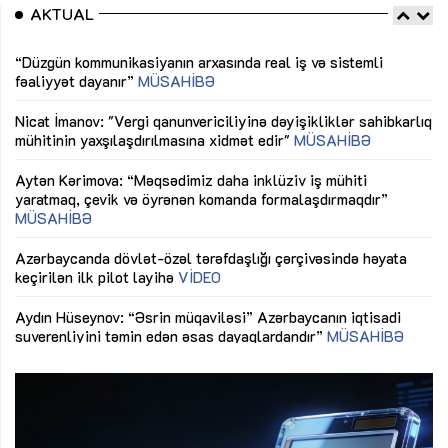
AKTUAL
“Düzgün kommunikasiyanın arxasında real iş və sistemli
Sa
fəaliyyət dayanır”
MÜSAHİBƏ
tə
LƏ
Nicat İmanov: "Vergi qanunvericiliyinə dəyişikliklər sahibkarlıq
Dü
mühitinin yaxşılaşdırılmasına xidmət edir"
MÜSAHİBƏ
Əv
Aytən Kərimova: “Məqsədimiz daha inklüziv iş mühiti
nə
yaratmaq, çevik və öyrənən komanda formalaşdırmaqdır”
MÜSAHİBƏ
Ma
Azərbaycanda dövlət-özəl tərəfdaşlığı çərçivəsində həyata
Gü
keçirilən ilk pilot layihə
VİDEO
ix
Aydın Hüseynov: “Əsrin müqaviləsi” Azərbaycanın iqtisadi
suverenliyini təmin edən əsas dayaqlardandır”
MÜSAHİBƏ