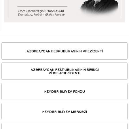
AZƏRBAYCAN RESPUBLİKASININ PREZİDENTİ
AZƏRBAYCAN RESPUBLİKASININ BİRİNCİ
VİTSE-PREZİDENTİ
HEYDƏR ƏLİYEV FONDU
HEYDƏR ƏLİYEV MƏRKƏZİ