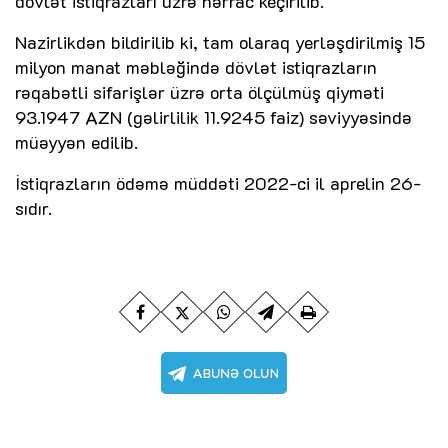
dövlət istiqrazları üzrə hərrac keçirilib.
Nazirlikdən bildirilib ki, tam olaraq yerləşdirilmiş 15
milyon manat məbləğində dövlət istiqrazların
rəqabətli sifarişlər üzrə orta ölçülmüş qiyməti
93.1947 AZN (gəlirlilik 11.9245 faiz) səviyyəsində
müəyyən edilib.
İstiqrazların ödəmə müddəti 2022-ci il aprelin 26-
sıdır.