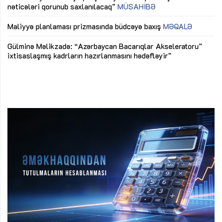
nəticələri qorunub saxlanılacaq”
MÜSAHİBƏ
Ay
ya
M
Maliyyə planlaması prizmasında büdcəyə baxış
MƏQALƏ
Az
Gülminə Məlikzadə: “Azərbaycan Bacarıqlar Akseleratoru”
ke
ixtisaslaşmış kadrların hazırlanmasını hədəfləyir”
Ay
su