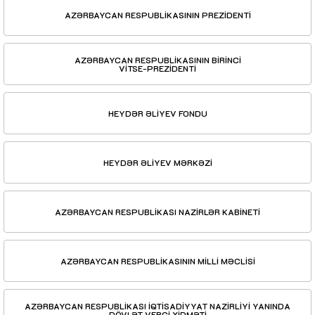
AZƏRBAYCAN RESPUBLİKASININ PREZİDENTİ
AZƏRBAYCAN RESPUBLİKASININ BİRİNCİ
VİTSE-PREZİDENTİ
HEYDƏR ƏLİYEV FONDU
HEYDƏR ƏLİYEV MƏRKƏZİ
AZƏRBAYCAN RESPUBLİKASI NAZİRLƏR KABİNETİ
AZƏRBAYCAN RESPUBLİKASININ MİLLİ MƏCLİSİ
AZƏRBAYCAN RESPUBLİKASI İQTİSADİYYAT NAZİRLİYİ YANINDA
DÖVLƏT VERGİ XİDMƏTİ