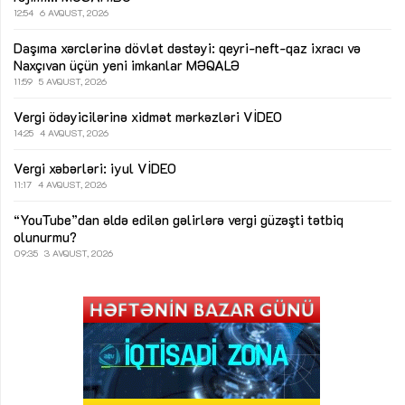
12:54
6 AVQUST, 2026
Daşıma xərclərinə dövlət dəstəyi: qeyri-neft-qaz ixracı və
Naxçıvan üçün yeni imkanlar
MƏQALƏ
11:59
5 AVQUST, 2026
Vergi ödəyicilərinə xidmət mərkəzləri
VİDEO
14:25
4 AVQUST, 2026
Vergi xəbərləri: iyul
VİDEO
11:17
4 AVQUST, 2026
“YouTube”dan əldə edilən gəlirlərə vergi güzəşti tətbiq
olunurmu?
09:35
3 AVQUST, 2026