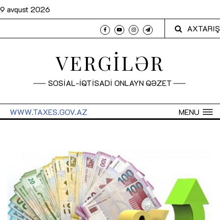
9 avqust 2026
AXTARIŞ
VERGİLƏR
SOSİAL-İQTİSADİ ONLAYN QƏZET
WWW.TAXES.GOV.AZ
MENU