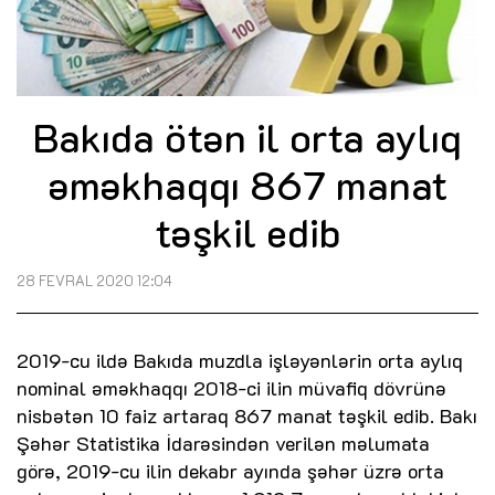
Bakıda ötən il orta aylıq
əməkhaqqı 867 manat
təşkil edib
28 FEVRAL 2020 12:04
2019-cu ildə Bakıda muzdla işləyənlərin orta aylıq
nominal əməkhaqqı 2018-ci ilin müvafiq dövrünə
nisbətən 10 faiz artaraq 867 manat təşkil edib. Bakı
Şəhər Statistika İdarəsindən verilən məlumata
görə, 2019-cu ilin dekabr ayında şəhər üzrə orta