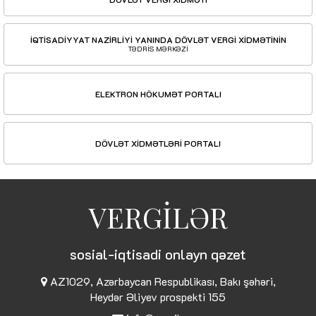
İQTİSADİYYAT NAZİRLİYİ YANINDA DÖVLƏT VERGİ XİDMƏTİNİN
TƏDRİS MƏRKƏZİ
ELEKTRON HÖKUMƏT PORTALI
DÖVLƏT XİDMƏTLƏRİ PORTALI
VERGİLƏR
sosial-iqtisadi onlayn qəzet
AZ1029, Azərbaycan Respublikası, Bakı şəhəri,
Heydər Əliyev prospekti 155