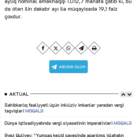
aylıq nominal əməkhaqqı 1.012,7 manata çatıb ki, bu
da ötən ilin dekabr ayı ilə müqayisədə 19,1 faiz
çoxdur.
AKTUAL
Sahibkarlıq fəaliyyəti üçün inklüziv imkanlar yaradan vergi
“D
təşviqləri
MƏQALƏ
fə
lıq
Dünya iqtisadiyyatında vergi siyasətinin imperativləri
MƏQALƏ
Ni
mü
Əvəz Quliyev: “Yumşaq keçid sayəsində aparılmış islahatın