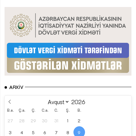
ARXIV
B.e.
Ç.a.
Ç.
C.a.
C.
Ş.
B.
27
28
29
30
31
1
2
3
4
5
6
7
8
9