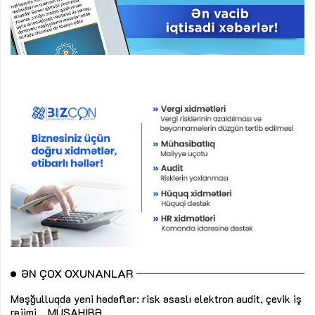
ƏN ÇOX OXUNANLAR
Məşğulluqda yeni hədəflər: risk əsaslı elektron audit, çevik iş
rejimi...
MÜSAHİBƏ