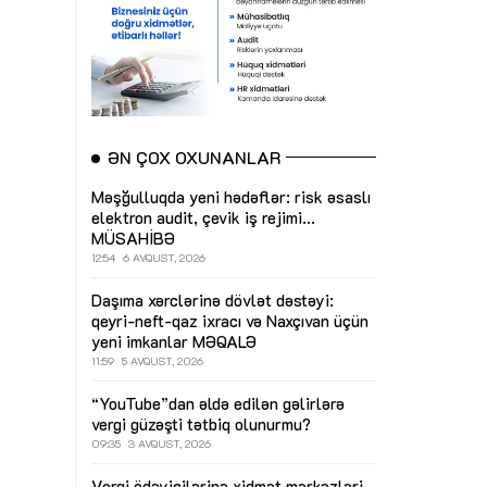
ƏN ÇOX OXUNANLAR
Məşğulluqda yeni hədəflər: risk əsaslı
elektron audit, çevik iş rejimi...
MÜSAHİBƏ
12:54
6 AVQUST, 2026
Daşıma xərclərinə dövlət dəstəyi:
qeyri-neft-qaz ixracı və Naxçıvan üçün
yeni imkanlar
MƏQALƏ
11:59
5 AVQUST, 2026
“YouTube”dan əldə edilən gəlirlərə
vergi güzəşti tətbiq olunurmu?
09:35
3 AVQUST, 2026
Vergi ödəyicilərinə xidmət mərkəzləri