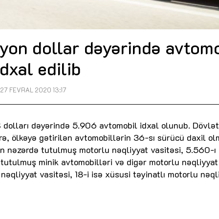
lyon dollar dəyərində avtom
idxal edilib
27 FEVRAL 2020 13:17
olları dəyərində 5.906 avtomobil idxal olunub. Dövlət
, ölkəyə gətirilən avtomobillərin 36-sı sürücü daxil o
 nəzərdə tutulmuş motorlu nəqliyyat vasitəsi, 5.560-ı
utulmuş minik avtomobilləri və digər motorlu nəqliyyat
əqliyyat vasitəsi, 18-i isə xüsusi təyinatlı motorlu nəql