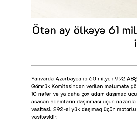
Ötən ay ölkəyə 61 mi
Yanvarda Azərbaycana 60 milyon 992 ABŞ d
Gömrük Komitəsindən verilən məlumata görə
10 nəfər və ya daha çox adam daşımaq üçün
əsasən adamların daşınması üçün nəzərdə t
vasitəsi, 292-si yük daşımaq üçün motorlu n
vasitəsidir.