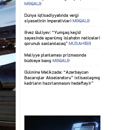
ericiliyinə
Dünya iqtisadiyyatında vergi
Nicat İmanov: "
ühitinin
siyasətinin imperativləri
MƏQALƏ
dəyişikliklər s
edir"
yaxşılaşdırılma
MÜSAHİBƏ
Əvəz Quliyev: “Yumşaq keçid
sayəsində aparılmış islahatın nəticələri
miz daha
qorunub saxlanılacaq”
MÜSAHİBƏ
Aytən Kərimov
, çevik və
inklüziv iş müh
dırmaqdır”
öyrənən komand
Maliyyə planlaması prizmasında
MÜSAHİBƏ
büdcəyə baxış
MƏQALƏ
tərəfdaşlığı
Azərbaycanda d
Gülminə Məlikzadə: “Azərbaycan
n ilk pilot
çərçivəsində hə
Bacarıqlar Akseleratoru” ixtisaslaşmış
layihə
VİDEO
kadrların hazırlanmasını hədəfləyir”
qaviləsi”
Aydın Hüseynov
renliyini
Azərbaycanın iq
andır”
təmin edən əsa
MÜSAHİBƏ