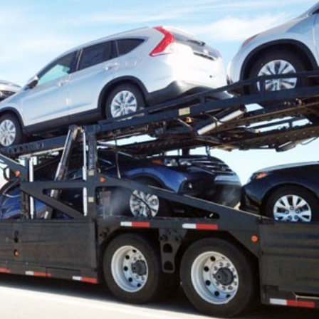
Dünya iqtisadiyyatında vergi
Nicat İmanov: "Vergi qanunv
siyasətinin imperativləri
MƏQALƏ
dəyişikliklər sahibkarlıq m
yaxşılaşdırılmasına xidmət 
MÜSAHİBƏ
Əvəz Quliyev: “Yumşaq keçid
sayəsində aparılmış islahatın nəticələri
qorunub saxlanılacaq”
MÜSAHİBƏ
Aytən Kərimova: “Məqsədi
inklüziv iş mühiti yaratmaq
öyrənən komanda formalaş
Maliyyə planlaması prizmasında
MÜSAHİBƏ
büdcəyə baxış
MƏQALƏ
Azərbaycanda dövlət-özəl 
Gülminə Məlikzadə: “Azərbaycan
çərçivəsində həyata keçirilə
Bacarıqlar Akseleratoru” ixtisaslaşmış
layihə
VİDEO
kadrların hazırlanmasını hədəfləyir”
Aydın Hüseynov: “Əsrin mü
Azərbaycanın iqtisadi suve
təmin edən əsas dayaqlard
MÜSAHİBƏ