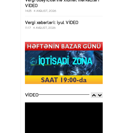
VİDEO
14:25
4 AVQUST, 2026
Vergi xəbərləri: iyul
VİDEO
11:17
4 AVQUST, 2026
VIDEO