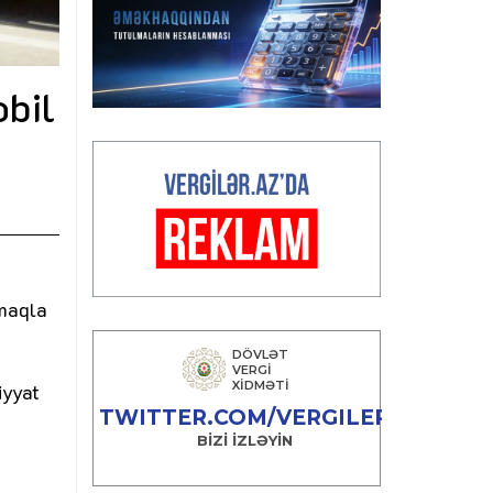
obil
lmaqla
iyyat