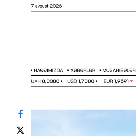
7 avqust 2026
HAQQIMIZDA
XƏBƏRLƏR
MÜSAHIBƏLƏR
EL
0,6489
UAH
0,0380
USD
1,7000
EUR
1,9591