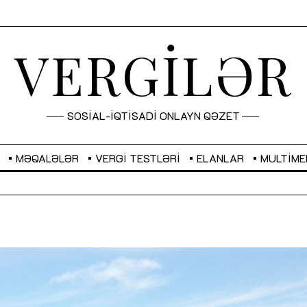
VERGİLƏR
SOSİAL-İQTİSADİ ONLAYN QƏZET
MƏQALƏLƏR
VERGI TESTLƏRI
ELANLAR
MULTIME
GBP
2,2873
RUB
2,0816
Sahibkarlıq fəaliyyəti üçün inklüziv
“Düzgün kommunikasiyanın
imkanlar yaradan vergi təşviqləri
real iş və sistemli fəaliyyə
MƏQALƏ
MÜSAHİBƏ