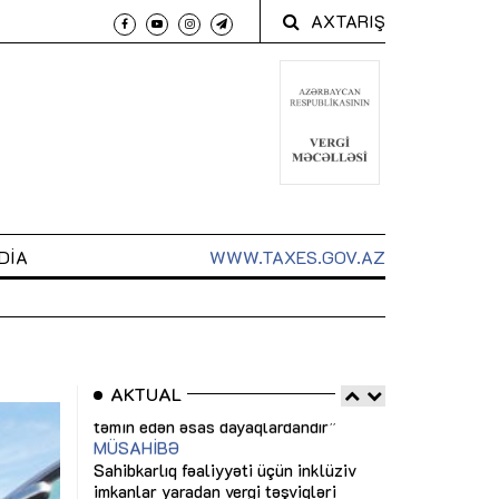
AXTARIŞ
DIA
WWW.TAXES.GOV.AZ
AKTUAL
 arxasında
Sahibkarlıq fəaliyyəti üçün inklüziv
“Düzgün kommun
t dayanır”
imkanlar yaradan vergi təşviqləri
real iş və siste
MƏQALƏ
MÜSAHİBƏ