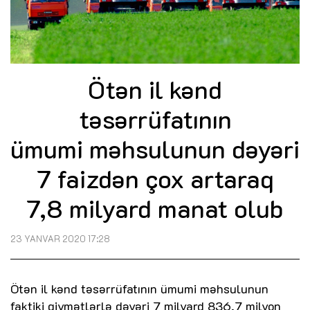
Ötən il kənd
təsərrüfatının
ümumi məhsulunun dəyəri
7 faizdən çox artaraq
7,8 milyard manat olub
23 YANVAR 2020 17:28
Ötən il kənd təsərrüfatının ümumi məhsulunun
faktiki qiymətlərlə dəyəri 7 milyard 836,7 milyon