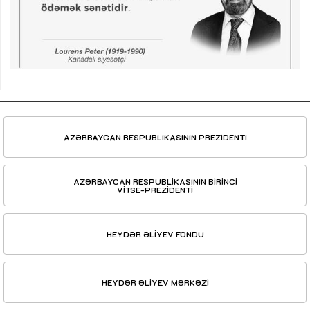
AZƏRBAYCAN RESPUBLİKASININ PREZİDENTİ
AZƏRBAYCAN RESPUBLİKASININ BİRİNCİ
VİTSE-PREZİDENTİ
HEYDƏR ƏLİYEV FONDU
HEYDƏR ƏLİYEV MƏRKƏZİ