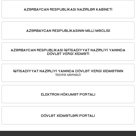
AZƏRBAYCAN RESPUBLİKASI NAZİRLƏR KABİNETİ
AZƏRBAYCAN RESPUBLİKASININ MİLLİ MƏCLİSİ
AZƏRBAYCAN RESPUBLİKASI İQTİSADİYYAT NAZİRLİYİ YANINDA
DÖVLƏT VERGİ XİDMƏTİ
İQTİSADİYYAT NAZİRLİYİ YANINDA DÖVLƏT VERGİ XİDMƏTİNİN
TƏDRİS MƏRKƏZİ
ELEKTRON HÖKUMƏT PORTALI
DÖVLƏT XİDMƏTLƏRİ PORTALI