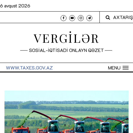
6 avqust 2026
AXTARIŞ
VERGİLƏR
SOSİAL-İQTİSADİ ONLAYN QƏZET
WWW.TAXES.GOV.AZ
MENU