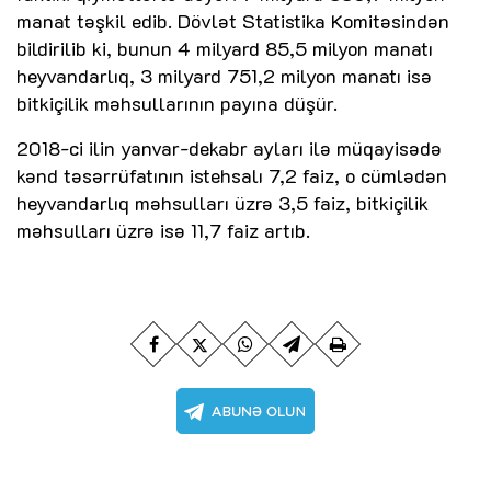
manat təşkil edib. Dövlət Statistika Komitəsindən
bildirilib ki, bunun 4 milyard 85,5 milyon manatı
heyvandarlıq, 3 milyard 751,2 milyon manatı isə
bitkiçilik məhsullarının payına düşür.
2018-ci ilin yanvar-dekabr ayları ilə müqayisədə
kənd təsərrüfatının istehsalı 7,2 faiz, o cümlədən
heyvandarlıq məhsulları üzrə 3,5 faiz, bitkiçilik
məhsulları üzrə isə 11,7 faiz artıb.