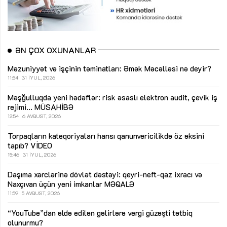
ƏN ÇOX OXUNANLAR
Məzuniyyət və işçinin təminatları: Əmək Məcəlləsi nə deyir?
11:54
31 İYUL, 2026
Məşğulluqda yeni hədəflər: risk əsaslı elektron audit, çevik iş
rejimi...
MÜSAHİBƏ
12:54
6 AVQUST, 2026
Torpaqların kateqoriyaları hansı qanunvericilikdə öz əksini
tapıb?
VİDEO
15:46
31 İYUL, 2026
Daşıma xərclərinə dövlət dəstəyi: qeyri-neft-qaz ixracı və
Naxçıvan üçün yeni imkanlar
MƏQALƏ
11:59
5 AVQUST, 2026
“YouTube”dan əldə edilən gəlirlərə vergi güzəşti tətbiq
olunurmu?