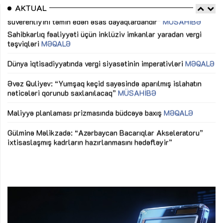
AKTUAL
Sahibkarlıq fəaliyyəti üçün inklüziv imkanlar yaradan vergi
“D
təşviqləri
MƏQALƏ
fə
lıq
Dünya iqtisadiyyatında vergi siyasətinin imperativləri
MƏQALƏ
Ni
mü
Əvəz Quliyev: “Yumşaq keçid sayəsində aparılmış islahatın
nəticələri qorunub saxlanılacaq”
MÜSAHİBƏ
Ay
ya
M
Maliyyə planlaması prizmasında büdcəyə baxış
MƏQALƏ
Az
Gülminə Məlikzadə: “Azərbaycan Bacarıqlar Akseleratoru”
ke
ixtisaslaşmış kadrların hazırlanmasını hədəfləyir”
Ay
su