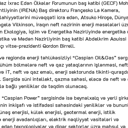
o, Qaz İxrac Edən Ölkələr Forumunun baş katibi (GECF) M
tliyinin (IRENA) Baş direktoru Françesko La Kamera,
əlahiyyətlərini müvəqqəti icra edən, Atsuko Hiroşe, Dünya
gela Vilkinson, İraqın neft nazirinin enerji məsələləri üz
 Ekologiya, İqlim və Energetika Nazirliyində energetika 
etika və Mədən Nazirliyinin baş katibi Abdelkrim Aouissi
ı vitse-prezidenti Qordon Birrell.
və regionda enerji təhlükəsizliyi “Caspian Oil&Gas” sərg
ühüm bölmələrə neft və qaz yataqlarının işlənməsi, neft
ə İT, neft və qaz emalı, enerji sektorunda tikinti-quraşd
ir. Sərgidə süni intellekt, qazma sahəsi, eləcə də neft və 
lə bağlı yeniliklər də təqdim olunacaq.
 “Caspian Power” sərgisində isə beynəlxalq və yerli şirk
in inkişafı və istifadəsi sahəsindəki yeniliklər və bunun
ş enerjisi, külək enerjisi, geotermal enerji, istilik
 enerji avadanlıqları, elektrik nəqliyyat vasitələri və
t edən texnologiyalar və digər sektorlar üzrə məhsul və