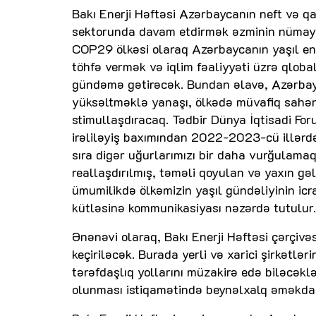
Bakı Enerji Həftəsi Azərbaycanın neft və qaz
sektorunda davam etdirmək əzminin nümayiş
COP29 ölkəsi olaraq Azərbaycanın yaşıl ener
töhfə vermək və iqlim fəaliyyəti üzrə qloba
gündəmə gətirəcək. Bundan əlavə, Azərbayca
yüksəltməklə yanaşı, ölkədə müvafiq sahənin
stimullaşdıracaq. Tədbir Dünya İqtisadi Fo
irəliləyiş baxımından 2022-2023-cü illərdə
sıra digər uğurlarımızı bir daha vurğulama
reallaşdırılmış, təməli qoyulan və yaxın gəl
ümumilikdə ölkəmizin yaşıl gündəliyinin icr
kütləsinə kommunikasiyası nəzərdə tutulur.
Ənənəvi olaraq, Bakı Enerji Həftəsi çərçivə
keçiriləcək. Burada yerli və xarici şirkət
tərəfdaşlıq yollarını müzakirə edə biləcəklər
olunması istiqamətində beynəlxalq əməkdaşl