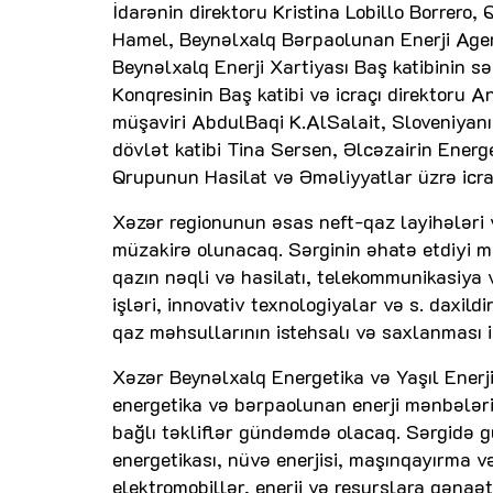
İdarənin direktoru Kristina Lobillo Borrer
Hamel, Beynəlxalq Bərpaolunan Enerji Agen
Beynəlxalq Enerji Xartiyası Baş katibinin s
Konqresinin Baş katibi və icraçı direktoru An
müşaviri AbdulBaqi K.AlSalait, Sloveniyanın
dövlət katibi Tina Sersen, Əlcəzairin Energ
Qrupunun Hasilat və Əməliyyatlar üzrə icraç
Xəzər regionunun əsas neft-qaz layihələri 
müzakirə olunacaq. Sərginin əhatə etdiyi m
qazın nəqli və hasilatı, telekommunikasiya v
işləri, innovativ texnologiyalar və s. daxild
qaz məhsullarının istehsalı və saxlanması i
Xəzər Beynəlxalq Energetika və Yaşıl Enerji
energetika və bərpaolunan enerji mənbələrin
bağlı təkliflər gündəmdə olacaq. Sərgidə günə
energetikası, nüvə enerjisi, maşınqayırma və
elektromobillər, enerji və resurslara qənaə