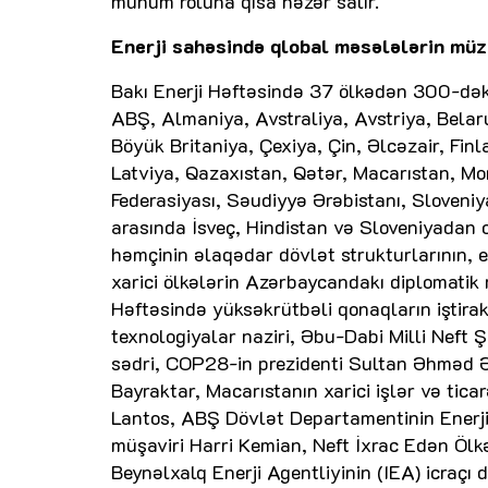
mühüm roluna qısa nəzər salır.
Enerji sahəsində qlobal məsələlərin müz
Bakı Enerji Həftəsində 37 ölkədən 300-dək ş
ABŞ, Almaniya, Avstraliya, Avstriya, Belaru
Böyük Britaniya, Çexiya, Çin, Əlcəzair, Finla
Latviya, Qazaxıstan, Qətər, Macarıstan, Mo
Federasiyası, Səudiyyə Ərəbistanı, Sloveniya
arasında İsveç, Hindistan və Sloveniyadan ol
həmçinin əlaqədar dövlət strukturlarının, e
xarici ölkələrin Azərbaycandakı diplomatik n
Həftəsində yüksəkrütbəli qonaqların iştirak
texnologiyalar naziri, Əbu-Dabi Milli Neft Ş
sədri, COP28-in prezidenti Sultan Əhməd Əl
Bayraktar, Macarıstanın xarici işlər və tica
Lantos, ABŞ Dövlət Departamentinin Enerji 
müşaviri Harri Kemian, Neft İxrac Edən Ölk
Beynəlxalq Enerji Agentliyinin (IEA) icraçı 