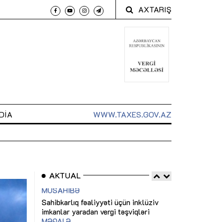
AXTARIŞ
DIA
WWW.TAXES.GOV.AZ
AKTUAL
 arxasında
Sahibkarlıq fəaliyyəti üçün inklüziv
“Düzgün kommun
t dayanır”
imkanlar yaradan vergi təşviqləri
real iş və siste
MƏQALƏ
MÜSAHİBƏ