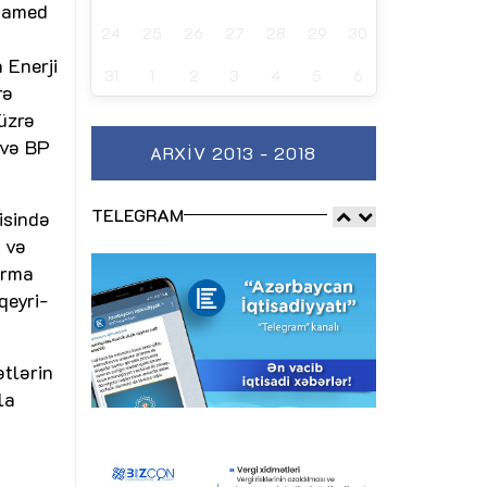
ohamed
24
25
26
27
28
29
30
 Enerji
31
1
2
3
4
5
6
rə
üzrə
 və BP
ARXIV 2013 - 2018
TELEGRAM
isində
 və
ırma
qeyri-
ətlərin
la