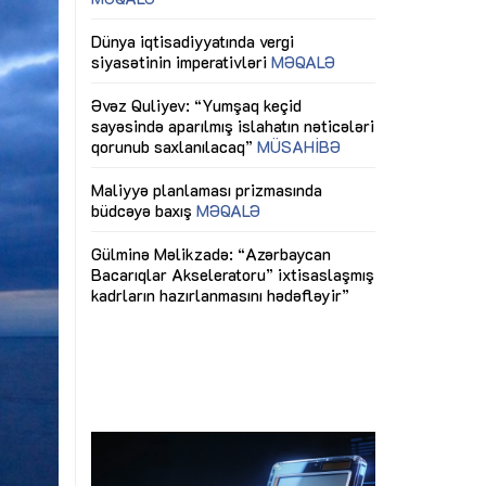
ericiliyinə
Dünya iqtisadiyyatında vergi
Nicat İmanov: "
ühitinin
siyasətinin imperativləri
MƏQALƏ
dəyişikliklər s
edir"
yaxşılaşdırılma
MÜSAHİBƏ
Əvəz Quliyev: “Yumşaq keçid
sayəsində aparılmış islahatın nəticələri
miz daha
qorunub saxlanılacaq”
MÜSAHİBƏ
Aytən Kərimov
, çevik və
inklüziv iş müh
dırmaqdır”
öyrənən komand
Maliyyə planlaması prizmasında
MÜSAHİBƏ
büdcəyə baxış
MƏQALƏ
tərəfdaşlığı
Azərbaycanda d
Gülminə Məlikzadə: “Azərbaycan
n ilk pilot
çərçivəsində hə
Bacarıqlar Akseleratoru” ixtisaslaşmış
layihə
VİDEO
kadrların hazırlanmasını hədəfləyir”
qaviləsi”
Aydın Hüseynov
renliyini
Azərbaycanın iq
andır”
təmin edən əsa
MÜSAHİBƏ