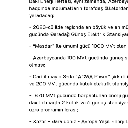
Bakı Enerji Həftəsi, eyni zamanda, Azərbay
haqqında məlumatların tərəfdaş ölkələrdən
yaradacaq:
- 2023-cü ildə regionda ən böyük və ən müa
gücündə Qaradağ Günəş Elektrik Stansiyasın
- “Masdar” ilə ümumi gücü 1000 MVt olan 2 
- Azərbaycanda 100 MVt gücündə günəş stan
olması;
- Cari il mayın 3-də “ACWA Power” şirkəti 
və 200 MVt gücündə külək elektrik stansiy
- 1870 MVt gücündə bərpaolunan enerji gücl
daxil olmaqla 2 külək və 6 günəş stansiyas
üzrə proqramın icrası;
- Xəzər - Qara dəniz - Avropa Yaşıl Enerji D