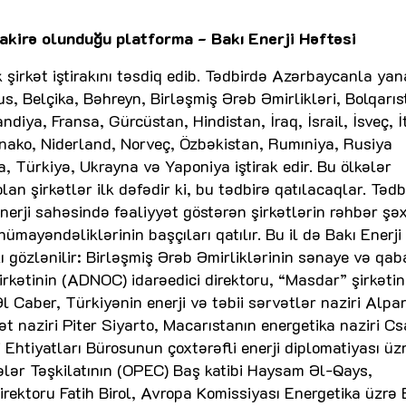
akirə olunduğu platforma - Bakı Enerji Həftəsi
irkət iştirakını təsdiq edib. Tədbirdə Azərbaycanla yan
s, Belçika, Bəhreyn, Birləşmiş Ərəb Əmirlikləri, Bolqarıs
ndiya, Fransa, Gürcüstan, Hindistan, İraq, İsrail, İsveç, İ
nako, Niderland, Norveç, Özbəkistan, Rumıniya, Rusiya
, Türkiyə, Ukrayna və Yaponiya iştirak edir. Bu ölkələr
an şirkətlər ilk dəfədir ki, bu tədbirə qatılacaqlar. Tədb
nerji sahəsində fəaliyyət göstərən şirkətlərin rəhbər şəx
ümayəndəliklərinin başçıları qatılır. Bu il də Bakı Enerji
ı gözlənilir: Birləşmiş Ərəb Əmirliklərinin sənaye və qab
irkətinin (ADNOC) idarəedici direktoru, “Masdar” şirkətin
 Caber, Türkiyənin enerji və təbii sərvətlər naziri Alpa
rət naziri Piter Siyarto, Macarıstanın energetika naziri C
Ehtiyatları Bürosunun çoxtərəfli enerji diplomatiyası üz
ələr Təşkilatının (OPEC) Baş katibi Haysam Əl-Qays,
direktoru Fatih Birol, Avropa Komissiyası Energetika üzrə