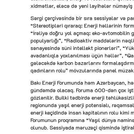
xidmətlər, eləcə də yeni layihələr nümayiş
Sərgi çərçivəsində bir sıra sessiyalar və p
“Stereotipləri qıraraq: Enerji həllərinin fo
“İrəliyə doğru yol açmaq: eko-avtomobilin 
populyarlığı”, “Radioaktiv maddələrin nəqli
sənayesində süni intellekt pionerləri”, “Y
avadanlıqla yoxlanılması üçün həllər”, “Qa
gələcəkdə karbon bazarlarını formalaşdırm
qadınların rolu” mövzularında panel müzakir
Bakı Enerji Forumunda həm Azərbaycan, həm
gündəmdə olacaq. Foruma 600-dən çox iştirak
gözlənilir. Builki tədbirdə enerji təhlükəsi
regionunda yaşıl enerji potensialı, rəqəmsa
enerji keçidində insan kapitalının rolu kim
Forumunun proqramına “Yaşıl dünya naminə. 
olunub. Sessiyada məruzəçi qismində iştir