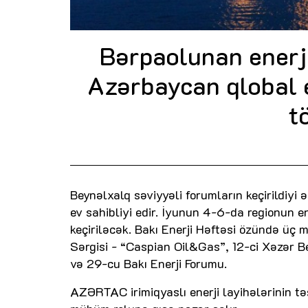
Bərpaolunan enerj
Azərbaycan qlobal 
t
Beynəlxalq səviyyəli forumların keçirildiyi
ev sahibliyi edir. İyunun 4-6-da regionun 
keçiriləcək. Bakı Enerji Həftəsi özündə üç 
Sərgisi - “Caspian Oil&Gas”, 12-ci Xəzər B
və 29-cu Bakı Enerji Forumu.
AZƏRTAC irimiqyaslı enerji layihələrinin t