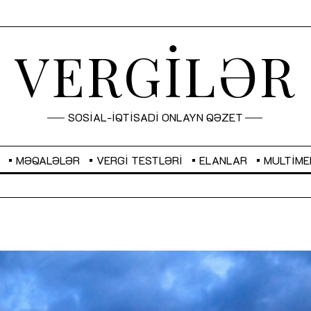
VERGİLƏR
SOSİAL-İQTİSADİ ONLAYN QƏZET
MƏQALƏLƏR
VERGI TESTLƏRI
ELANLAR
MULTIME
GBP
2,2873
RUB
2,0816
Sahibkarlıq fəaliyyəti üçün inklüziv
“Düzgün kommunikasiyanın
imkanlar yaradan vergi təşviqləri
real iş və sistemli fəaliyyə
MƏQALƏ
MÜSAHİBƏ