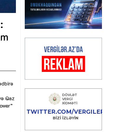
:
üm
ədbirə
 və Qaz
Power”