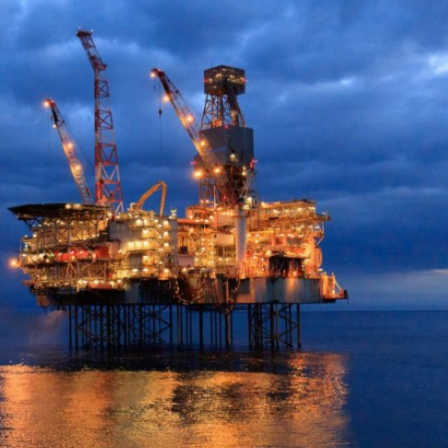
Dünya iqtisadiyyatında vergi
Nicat İmanov: "Vergi qanunv
siyasətinin imperativləri
MƏQALƏ
dəyişikliklər sahibkarlıq m
yaxşılaşdırılmasına xidmət 
MÜSAHİBƏ
Əvəz Quliyev: “Yumşaq keçid
sayəsində aparılmış islahatın nəticələri
qorunub saxlanılacaq”
MÜSAHİBƏ
Aytən Kərimova: “Məqsədi
inklüziv iş mühiti yaratmaq
öyrənən komanda formalaş
Maliyyə planlaması prizmasında
MÜSAHİBƏ
büdcəyə baxış
MƏQALƏ
Azərbaycanda dövlət-özəl 
Gülminə Məlikzadə: “Azərbaycan
çərçivəsində həyata keçirilə
Bacarıqlar Akseleratoru” ixtisaslaşmış
layihə
VİDEO
kadrların hazırlanmasını hədəfləyir”
Aydın Hüseynov: “Əsrin mü
Azərbaycanın iqtisadi suve
təmin edən əsas dayaqlard
MÜSAHİBƏ