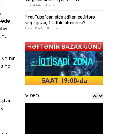
i
11:17
4 AVQUST, 2026
r
“YouTube”dan əldə edilən gəlirlərə
yyədə
vergi güzəşti tətbiq olunurmu?
aha
09:35
3 AVQUST, 2026
zunu
 və bir
abına
VIDEO
üşlər
ək