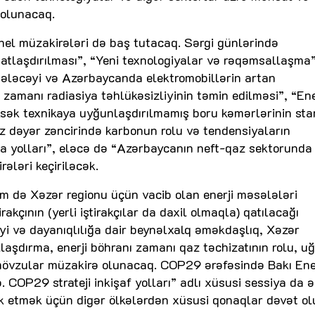
 olunacaq.
anel müzakirələri də baş tutacaq. Sərgi günlərində
rmatlaşdırılması”, “Yeni texnologiyalar və rəqəmsallaşma”
gələcəyi və Azərbaycanda elektromobillərin artan
 zamanı radiasiya təhlükəsizliyinin təmin edilməsi”, “Ene
üksək texnikaya uyğunlaşdırılmamış boru kəmərlərinin st
z dəyər zəncirində karbonun rolu və tendensiyaların
a yolları”, eləcə də “Azərbaycanın neft-qaz sektorunda
ələri keçiriləcək.
 də Xəzər regionu üçün vacib olan enerji məsələləri
çının (yerli iştirakçılar da daxil olmaqla) qatılacağı
zliyi və dayanıqlılığa dair beynəlxalq əməkdaşlıq, Xəzər
llaşdırma, enerji böhranı zamanı qaz təchizatının rolu, u
i mövzular müzakirə olunacaq. COP29 ərəfəsində Bakı Ene
COP29 strateji inkişaf yolları” adlı xüsusi sessiya da 
ak etmək üçün digər ölkələrdən xüsusi qonaqlar dəvət ol