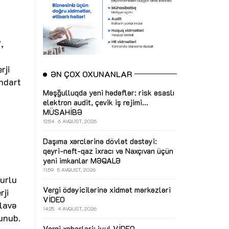
,
rji
ƏN ÇOX OXUNANLAR
andart
Məşğulluqda yeni hədəflər: risk əsaslı
elektron audit, çevik iş rejimi...
MÜSAHİBƏ
12:54
6 AVQUST, 2026
Daşıma xərclərinə dövlət dəstəyi:
qeyri-neft-qaz ixracı və Naxçıvan üçün
yeni imkanlar
MƏQALƏ
11:59
5 AVQUST, 2026
ğurlu
Vergi ödəyicilərinə xidmət mərkəzləri
rji
VİDEO
əlavə
14:25
4 AVQUST, 2026
unub.
Vergi xəbərləri: iyul
VİDEO