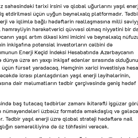
 sahəsindəki tarixi irsini və qlobal uğurlarını yaşıl enerj
 etdirilməsi üçün uyğun beynəlxalq platformadır. Tədbi
ji və iqlimlə bağlı hədəflərin reallaşmasına milli səvi
l həmrəyliyin hərəkətverici qüvvəsi olmaq niyyətini bir d
nın yaşıl artım ölkəsi kimi imicini və beynəlxalq nüfu
 inkişafına potensial investorların cəlbini də
rumunun Enerji Keçid İndeksi Hesabatında Azərbaycanın
 dünya üzrə ən yaxşı inkişaf edənlər sırasında olduğunu
q üçün fürsət yaradacaq. Həmçinin xarici investisiya hes
əcəkdə icrası planlaşdırılan yaşıl enerji layihələrinin,
asına dair məlumatların tədbir çərçivəsində geniş hədəf
sində baş tutacaq tədbirlər zamanı ikitərəfli işgüzar gör
lərin nümayəndələri üzbəüz formatda əməkdaşlıq və gələc
. Tədbir yaşıl enerji üzrə qlobal strateji hədəflərə nail
ığın səmərəliliyinə də öz töhfəsini verəcək.