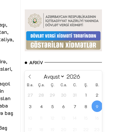
aşı,
tan,
taliya,
irə,
ARXIV
sləri,
aqcıl
B.e.
Ç.a.
Ç.
C.a.
C.
Ş.
B.
in
27
28
29
30
31
1
2
rslan
saba
3
4
5
6
7
8
9
rə baş
10
11
12
13
14
15
16
 Baş
17
18
19
20
21
22
23