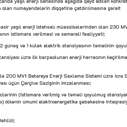
canda yaşıl enerji sahəsində aşağıda qeyd edilən konkret
 olan nümayəndələrin diqqətinə çatdırılmasına şərait
sir yaşıl enerji istehsalı müəssisələrindən olan 230 M
ın istismara verilməsi və səmərəli fəaliyyəti;
günəş və 1 külək elektrik stansiyasının təməlinin qoyu
siyası üzrə ilk bərpaolunan enerji hərracının keçirilm
ilə 200 MVt Batareya Enerji Saxlama Sistemi üzrə İcra S
ası üçün Çərçivə Sazişinin imzalanması;
ərinin (İstismara verilmiş və təməli qoyulmuş stansiya
ı) ölkənin ümumi elektroenergetika şəbəkəsinə inteqrasi
əhlizi;