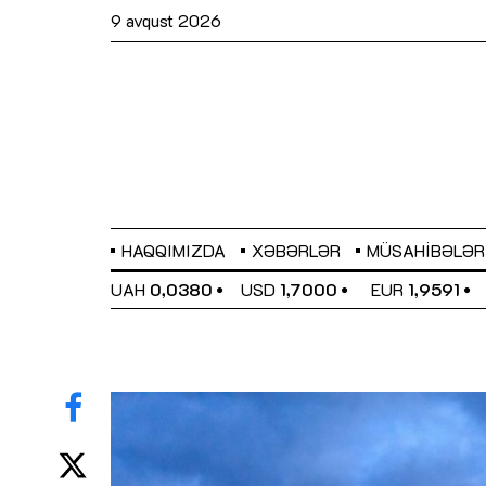
9 avqust 2026
HAQQIMIZDA
XƏBƏRLƏR
MÜSAHIBƏLƏR
EL
0,6489
UAH
0,0380
USD
1,7000
EUR
1,9591