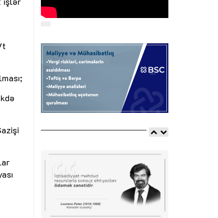
 işlər
Vt
lması;
əkdə
azişi
lar
yası