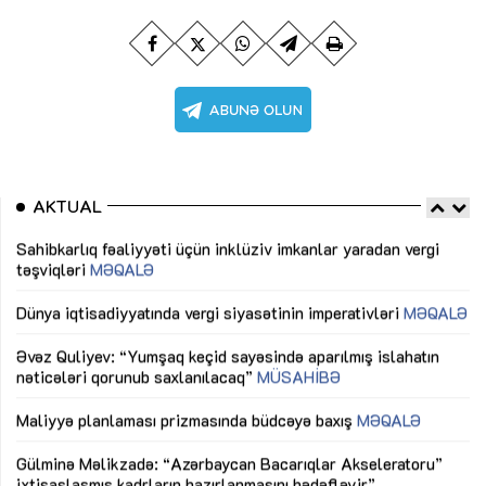
AKTUAL
Sahibkarlıq fəaliyyəti üçün inklüziv imkanlar yaradan vergi
“D
təşviqləri
MƏQALƏ
fə
lıq
Dünya iqtisadiyyatında vergi siyasətinin imperativləri
MƏQALƏ
Ni
mü
Əvəz Quliyev: “Yumşaq keçid sayəsində aparılmış islahatın
nəticələri qorunub saxlanılacaq”
MÜSAHİBƏ
Ay
ya
M
Maliyyə planlaması prizmasında büdcəyə baxış
MƏQALƏ
Az
Gülminə Məlikzadə: “Azərbaycan Bacarıqlar Akseleratoru”
ke
ixtisaslaşmış kadrların hazırlanmasını hədəfləyir”