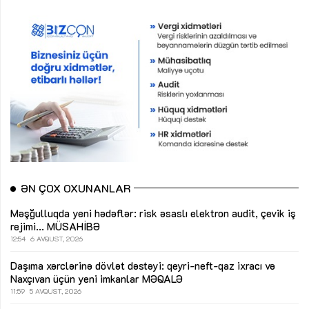
ƏN ÇOX OXUNANLAR
Məşğulluqda yeni hədəflər: risk əsaslı elektron audit, çevik iş
rejimi...
MÜSAHİBƏ
12:54
6 AVQUST, 2026
Daşıma xərclərinə dövlət dəstəyi: qeyri-neft-qaz ixracı və
Naxçıvan üçün yeni imkanlar
MƏQALƏ
11:59
5 AVQUST, 2026