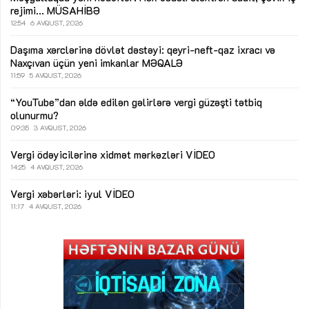
rejimi...
MÜSAHİBƏ
12:54
6 AVQUST, 2026
Daşıma xərclərinə dövlət dəstəyi: qeyri-neft-qaz ixracı və
Naxçıvan üçün yeni imkanlar
MƏQALƏ
11:59
5 AVQUST, 2026
“YouTube”dan əldə edilən gəlirlərə vergi güzəşti tətbiq
olunurmu?
09:35
3 AVQUST, 2026
Vergi ödəyicilərinə xidmət mərkəzləri
VİDEO
14:25
4 AVQUST, 2026
Vergi xəbərləri: iyul
VİDEO
11:17
4 AVQUST, 2026