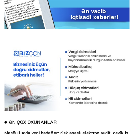
ƏN ÇOX OXUNANLAR
Məşğulluqda yeni hədəflər: risk əsaslı elektron audit, çevik iş