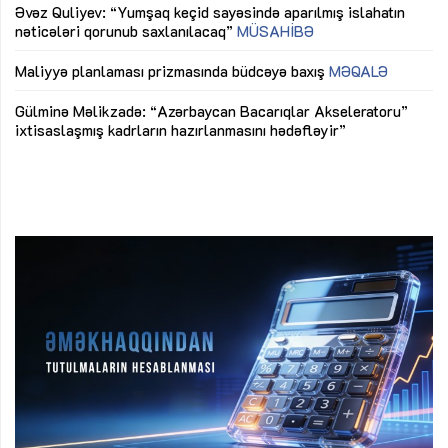
Əvəz Quliyev: “Yumşaq keçid sayəsində aparılmış islahatın
nəticələri qorunub saxlanılacaq”
MÜSAHİBƏ
Ay
ya
M
Maliyyə planlaması prizmasında büdcəyə baxış
MƏQALƏ
Az
Gülminə Məlikzadə: “Azərbaycan Bacarıqlar Akseleratoru”
ke
ixtisaslaşmış kadrların hazırlanmasını hədəfləyir”
Ay
su