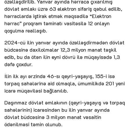
özəlləşdirilib. Yanvar ayında hərraca çıxarılmış
dövlət əmlakı üzrə 63 elektron sifariş qəbul edilib,
hərraclarda iştirak etmək məqsədilə “Elektron
hərrac” proqram təminatı vasitəsilə 12 onlayn
qoşulma reallaşıb.
2024-cü ilin yanvar ayında özəlləşdirmədən dövlət
büdcəsinə daxilolmalar 12,3 milyon manat təşkil
edib, bu da ötən ilin eyni dövrü ilə müqayisədə 1,3
dəfə çoxdur.
İlin ilk ayı ərzində 46-sı qeyri-yaşayış, 155-i isə
torpaq sahələrinə aid olmaqla, ümumilikdə 201 yeni
icarə müqaviləsi bağlanılıb.
Daşınmaz dövlət əmlakının (qeyri-yaşayış və torpaq
sahələrinin) icarəsindən bu ilin yanvar ayında
dövlət büdcəsinə 3 milyon manat vəsaitin
ödənilməsi təmin olunub.