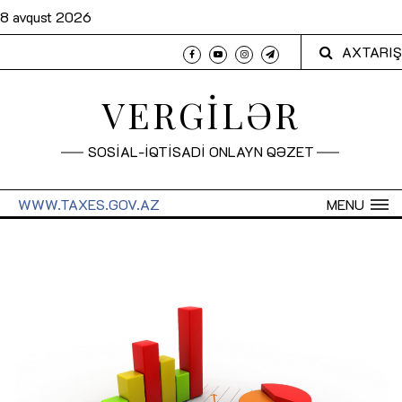
8 avqust 2026
AXTARIŞ
VERGİLƏR
SOSİAL-İQTİSADİ ONLAYN QƏZET
WWW.TAXES.GOV.AZ
MENU