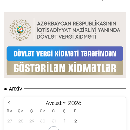
ARXIV
B.e.
Ç.a.
Ç.
C.a.
C.
Ş.
B.
27
28
29
30
31
1
2