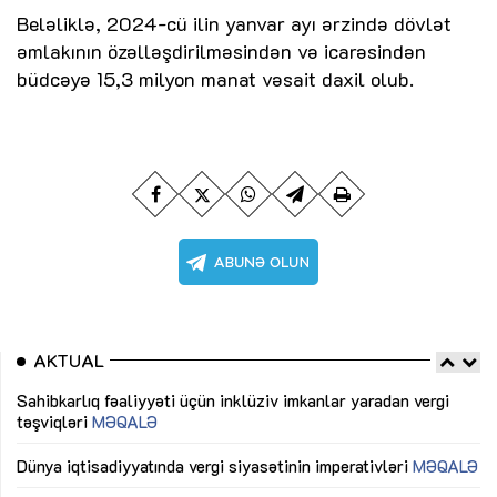
Beləliklə, 2024-cü ilin yanvar ayı ərzində dövlət
əmlakının özəlləşdirilməsindən və icarəsindən
büdcəyə 15,3 milyon manat vəsait daxil olub.
AKTUAL
Sahibkarlıq fəaliyyəti üçün inklüziv imkanlar yaradan vergi
“D
təşviqləri
MƏQALƏ
fə
lıq
Dünya iqtisadiyyatında vergi siyasətinin imperativləri
MƏQALƏ
Ni
mü