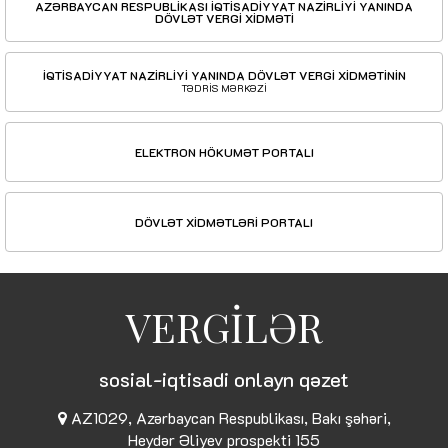
AZƏRBAYCAN RESPUBLİKASI İQTİSADİYYAT NAZİRLİYİ YANINDA
DÖVLƏT VERGİ XİDMƏTİ
İQTİSADİYYAT NAZİRLİYİ YANINDA DÖVLƏT VERGİ XİDMƏTİNİN
TƏDRİS MƏRKƏZİ
ELEKTRON HÖKUMƏT PORTALI
DÖVLƏT XİDMƏTLƏRİ PORTALI
VERGİLƏR
sosial-iqtisadi onlayn qəzet
AZ1029, Azərbaycan Respublikası, Bakı şəhəri,
Heydər Əliyev prospekti 155