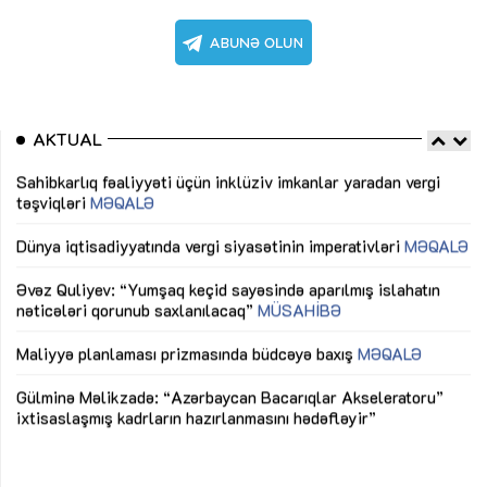
AKTUAL
Sahibkarlıq fəaliyyəti üçün inklüziv imkanlar yaradan vergi
“D
təşviqləri
MƏQALƏ
fə
lıq
Dünya iqtisadiyyatında vergi siyasətinin imperativləri
MƏQALƏ
Ni
mü
Əvəz Quliyev: “Yumşaq keçid sayəsində aparılmış islahatın
nəticələri qorunub saxlanılacaq”
MÜSAHİBƏ
Ay
ya
M
Maliyyə planlaması prizmasında büdcəyə baxış
MƏQALƏ
Az
Gülminə Məlikzadə: “Azərbaycan Bacarıqlar Akseleratoru”
ke
ixtisaslaşmış kadrların hazırlanmasını hədəfləyir”
Ay
su