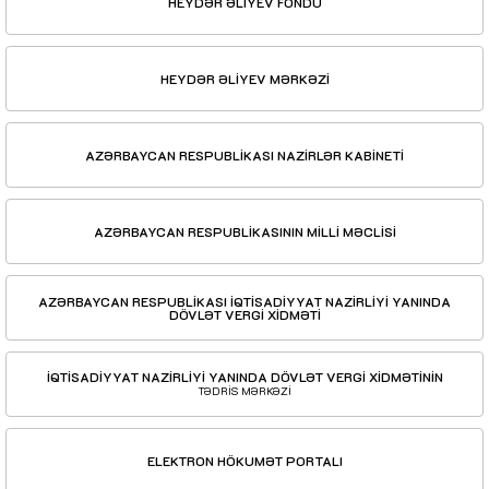
HEYDƏR ƏLİYEV FONDU
HEYDƏR ƏLİYEV MƏRKƏZİ
AZƏRBAYCAN RESPUBLİKASI NAZİRLƏR KABİNETİ
AZƏRBAYCAN RESPUBLİKASININ MİLLİ MƏCLİSİ
AZƏRBAYCAN RESPUBLİKASI İQTİSADİYYAT NAZİRLİYİ YANINDA
DÖVLƏT VERGİ XİDMƏTİ
İQTİSADİYYAT NAZİRLİYİ YANINDA DÖVLƏT VERGİ XİDMƏTİNİN
TƏDRİS MƏRKƏZİ
ELEKTRON HÖKUMƏT PORTALI