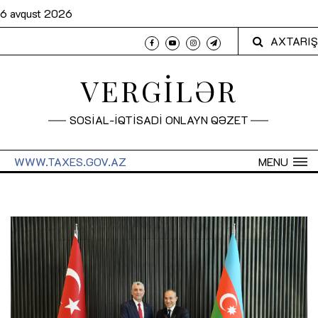
6 avqust 2026
AXTARIŞ
VERGİLƏR
SOSİAL-İQTİSADİ ONLAYN QƏZET
WWW.TAXES.GOV.AZ
MENU