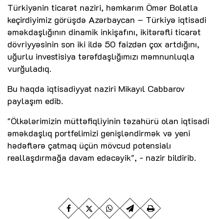
Türkiyənin ticarət naziri, həmkarım Ömər Bolatla
keçirdiyimiz görüşdə Azərbaycan – Türkiyə iqtisadi
əməkdaşlığının dinamik inkişafını, ikitərəfli ticarət
dövriyyəsinin son iki ildə 50 faizdən çox artdığını,
uğurlu investisiya tərəfdaşlığımızı məmnunluqla
vurğuladıq.
Bu haqda iqtisadiyyat naziri Mikayıl Cabbarov
paylaşım edib.
"Ölkələrimizin müttəfiqliyinin təzahürü olan iqtisadi
əməkdaşlıq portfelimizi genişləndirmək və yeni
hədəflərə çatmaq üçün mövcud potensialı
reallaşdırmağa davam edəcəyik", - nazir bildirib.