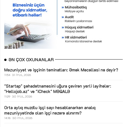
ƏN ÇOX OXUNANLAR
Məzuniyyət və işçinin təminatları: Əmək Məcəlləsi nə deyir?
11:54
31 İYUL, 2026
"Startap" şəhadətnaməsini uğura çevirən yerli layihələr:
"Hellojob.az" və "iCheck"
MƏQALƏ
11:29
30 İYUL, 2026
Orta aylıq muzdlu işçi sayı hesablanarkən analıq
məzuniyyətində olan işçi nəzərə alınırmı?
14:18
30 İYUL, 2026