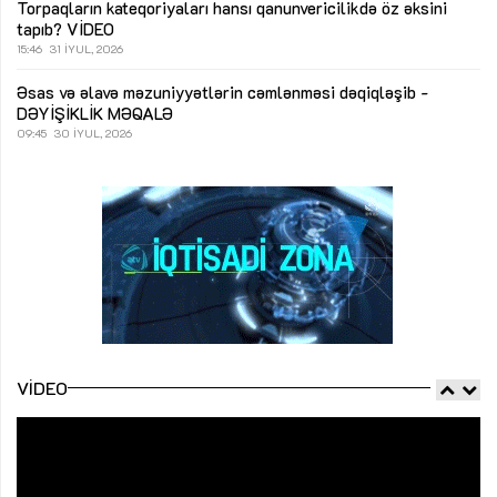
Torpaqların kateqoriyaları hansı qanunvericilikdə öz əksini
tapıb?
VİDEO
15:46
31 İYUL, 2026
Əsas və əlavə məzuniyyətlərin cəmlənməsi dəqiqləşib -
DƏYİŞİKLİK
MƏQALƏ
09:45
30 İYUL, 2026
VIDEO