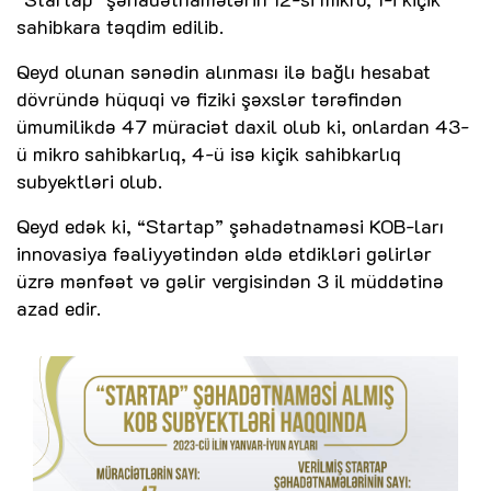
sahibkara təqdim edilib.
Qeyd olunan sənədin alınması ilə bağlı hesabat
dövründə hüquqi və fiziki şəxslər tərəfindən
ümumilikdə 47 müraciət daxil olub ki, onlardan 43-
ü mikro sahibkarlıq, 4-ü isə kiçik sahibkarlıq
subyektləri olub.
Qeyd edək ki, “Startap” şəhadətnaməsi KOB-ları
innovasiya fəaliyyətindən əldə etdikləri gəlirlər
üzrə mənfəət və gəlir vergisindən 3 il müddətinə
azad edir.