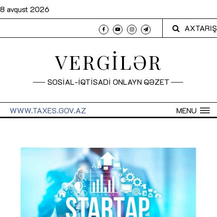
8 avqust 2026
AXTARIŞ
VERGİLƏR
SOSİAL-İQTİSADİ ONLAYN QƏZET
WWW.TAXES.GOV.AZ
MENU