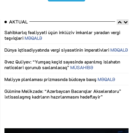
AKTUAL
Sahibkarlıq fəaliyyəti üçün inklüziv imkanlar yaradan vergi
“D
təşviqləri
MƏQALƏ
fə
lıq
Dünya iqtisadiyyatında vergi siyasətinin imperativləri
MƏQALƏ
Ni
mü
Əvəz Quliyev: “Yumşaq keçid sayəsində aparılmış islahatın
nəticələri qorunub saxlanılacaq”
MÜSAHİBƏ
Ay
ya
M
Maliyyə planlaması prizmasında büdcəyə baxış
MƏQALƏ
Az
Gülminə Məlikzadə: “Azərbaycan Bacarıqlar Akseleratoru”
ke
ixtisaslaşmış kadrların hazırlanmasını hədəfləyir”
Ay
su