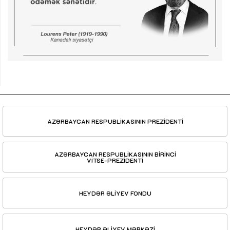
AZƏRBAYCAN RESPUBLİKASININ PREZİDENTİ
AZƏRBAYCAN RESPUBLİKASININ BİRİNCİ
VİTSE-PREZİDENTİ
HEYDƏR ƏLİYEV FONDU
HEYDƏR ƏLİYEV MƏRKƏZİ