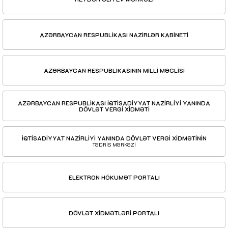
AZƏRBAYCAN RESPUBLİKASI NAZİRLƏR KABİNETİ
AZƏRBAYCAN RESPUBLİKASININ MİLLİ MƏCLİSİ
AZƏRBAYCAN RESPUBLİKASI İQTİSADİYYAT NAZİRLİYİ YANINDA
DÖVLƏT VERGİ XİDMƏTİ
İQTİSADİYYAT NAZİRLİYİ YANINDA DÖVLƏT VERGİ XİDMƏTİNİN
TƏDRİS MƏRKƏZİ
ELEKTRON HÖKUMƏT PORTALI
DÖVLƏT XİDMƏTLƏRİ PORTALI