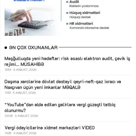
ƏN ÇOX OXUNANLAR
Məşğulluqda yeni hədəflər: risk əsaslı elektron audit, çevik iş
rejimi...
MÜSAHİBƏ
12:54
6 AVQUST, 2026
Daşıma xərclərinə dövlət dəstəyi: qeyri-neft-qaz ixracı və
Naxçıvan üçün yeni imkanlar
MƏQALƏ
11:59
5 AVQUST, 2026
“YouTube”dan əldə edilən gəlirlərə vergi güzəşti tətbiq
olunurmu?
09:35
3 AVQUST, 2026
Vergi ödəyicilərinə xidmət mərkəzləri
VİDEO
14:25
4 AVQUST, 2026