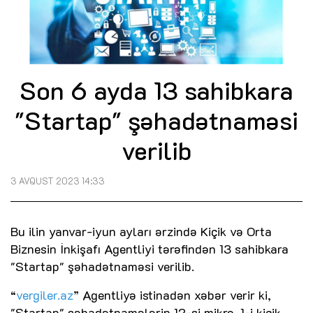
Son 6 ayda 13 sahibkara
"Startap" şəhadətnaməsi
verilib
3 AVQUST 2023 14:33
Bu ilin yanvar-iyun ayları ərzində Kiçik və Orta
Biznesin İnkişafı Agentliyi tərəfindən 13 sahibkara
"Startap" şəhadətnaməsi verilib.
“
vergiler.az
” Agentliyə istinadən xəbər verir ki,
"Startap" şəhadətnamələrin 12-si mikro, 1-i kiçik