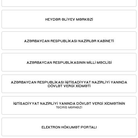
HEYDƏR ƏLİYEV MƏRKƏZİ
AZƏRBAYCAN RESPUBLİKASI NAZİRLƏR KABİNETİ
AZƏRBAYCAN RESPUBLİKASININ MİLLİ MƏCLİSİ
AZƏRBAYCAN RESPUBLİKASI İQTİSADİYYAT NAZİRLİYİ YANINDA
DÖVLƏT VERGİ XİDMƏTİ
İQTİSADİYYAT NAZİRLİYİ YANINDA DÖVLƏT VERGİ XİDMƏTİNİN
TƏDRİS MƏRKƏZİ
ELEKTRON HÖKUMƏT PORTALI