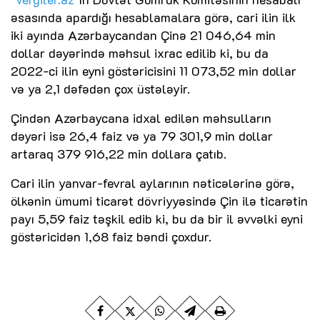
əsasında apardığı hesablamalara görə, cari ilin ilk
iki ayında Azərbaycandan Çinə 21 046,64 min
dollar dəyərində məhsul ixrac edilib ki, bu da
2022-ci ilin eyni göstəricisini 11 073,52 min dollar
və ya 2,1 dəfədən çox üstələyir.
Çindən Azərbaycana idxal edilən məhsulların
dəyəri isə 26,4 faiz və ya 79 301,9 min dollar
artaraq 379 916,22 min dollara çatıb.
Cari ilin yanvar-fevral aylarının nəticələrinə görə,
ölkənin ümumi ticarət dövriyyəsində Çin ilə ticarətin
payı 5,59 faiz təşkil edib ki, bu da bir il əvvəlki eyni
göstəricidən 1,68 faiz bəndi çoxdur.