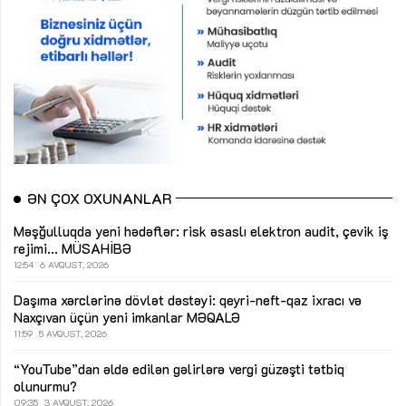
ƏN ÇOX OXUNANLAR
Məşğulluqda yeni hədəflər: risk əsaslı elektron audit, çevik iş
rejimi...
MÜSAHİBƏ
12:54
6 AVQUST, 2026
Daşıma xərclərinə dövlət dəstəyi: qeyri-neft-qaz ixracı və
Naxçıvan üçün yeni imkanlar
MƏQALƏ
11:59
5 AVQUST, 2026
“YouTube”dan əldə edilən gəlirlərə vergi güzəşti tətbiq
olunurmu?
09:35
3 AVQUST, 2026