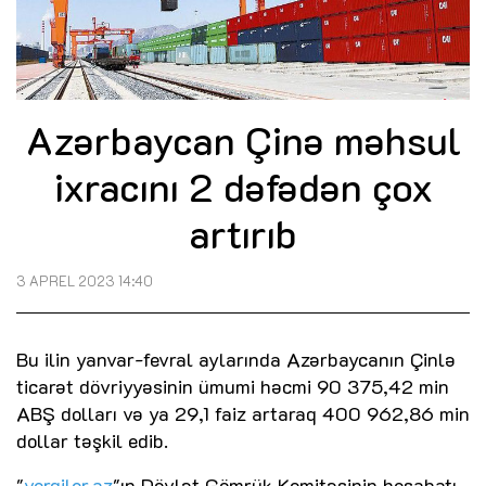
Azərbaycan Çinə məhsul
ixracını 2 dəfədən çox
artırıb
3 APREL 2023 14:40
Bu ilin yanvar-fevral aylarında Azərbaycanın Çinlə
ticarət dövriyyəsinin ümumi həcmi 90 375,42 min
ABŞ dolları və ya 29,1 faiz artaraq 400 962,86 min
dollar təşkil edib.
"
vergiler.az
"ın Dövlət Gömrük Komitəsinin hesabatı