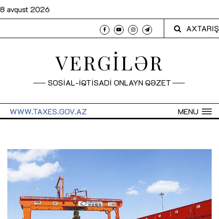
8 avqust 2026
AXTARIŞ
VERGİLƏR
SOSİAL-İQTİSADİ ONLAYN QƏZET
WWW.TAXES.GOV.AZ
MENU