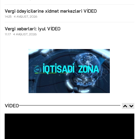
Vergi ödəyicilərinə xidmət mərkəzləri
VİDEO
14:25
4 AVQUST, 2026
Vergi xəbərləri: iyul
VİDEO
11:17
4 AVQUST, 2026
VIDEO