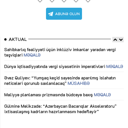
AKTUAL
Sahibkarlıq fəaliyyəti üçün inklüziv imkanlar yaradan vergi
“D
təşviqləri
MƏQALƏ
fə
lıq
Dünya iqtisadiyyatında vergi siyasətinin imperativləri
MƏQALƏ
Ni
mü
Əvəz Quliyev: “Yumşaq keçid sayəsində aparılmış islahatın
nəticələri qorunub saxlanılacaq”
MÜSAHİBƏ
Ay
ya
M
Maliyyə planlaması prizmasında büdcəyə baxış
MƏQALƏ
Az
Gülminə Məlikzadə: “Azərbaycan Bacarıqlar Akseleratoru”
ke
ixtisaslaşmış kadrların hazırlanmasını hədəfləyir”
Ay
su