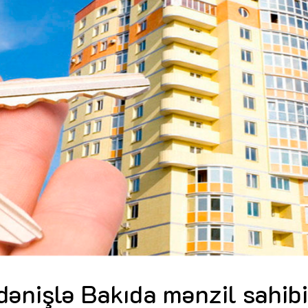
Dünya iqtisadiyyatında vergi
Nicat İmanov: "Vergi qanunv
siyasətinin imperativləri
MƏQALƏ
dəyişikliklər sahibkarlıq m
yaxşılaşdırılmasına xidmət 
MÜSAHİBƏ
Əvəz Quliyev: “Yumşaq keçid
sayəsində aparılmış islahatın nəticələri
qorunub saxlanılacaq”
MÜSAHİBƏ
Aytən Kərimova: “Məqsədi
inklüziv iş mühiti yaratmaq
öyrənən komanda formalaş
Maliyyə planlaması prizmasında
MÜSAHİBƏ
büdcəyə baxış
MƏQALƏ
Azərbaycanda dövlət-özəl 
Gülminə Məlikzadə: “Azərbaycan
çərçivəsində həyata keçirilə
Bacarıqlar Akseleratoru” ixtisaslaşmış
layihə
VİDEO
kadrların hazırlanmasını hədəfləyir”
Aydın Hüseynov: “Əsrin mü
Azərbaycanın iqtisadi suve
təmin edən əsas dayaqlard
MÜSAHİBƏ
dənişlə Bakıda mənzil sahib