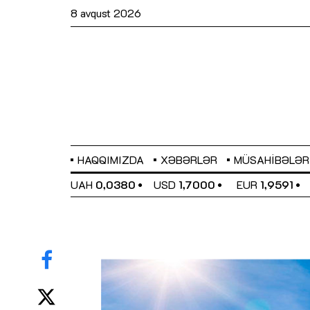
8 avqust 2026
HAQQIMIZDA
XƏBƏRLƏR
MÜSAHIBƏLƏR
EL
0,6489
UAH
0,0380
USD
1,7000
EUR
1,9591