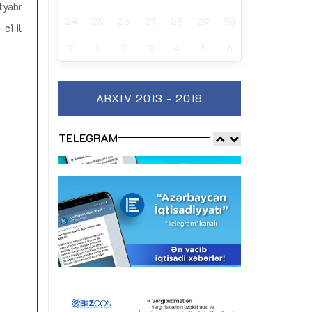
tyabr
24
25
26
27
28
29
30
ci il
31
1
2
3
4
5
6
ARXIV 2013 - 2018
TELEGRAM