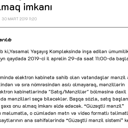
lmaq imkanı
30 MART 2019 11:20
rılıb
ilib ki,Yasamal Yaşayış Kompleksində inşa edilən ümumili
layn qaydada 2019-ci il aprelin 29-da saat 11:00-da baş
stemində elektron kabinetə sahib olan vətəndaşlar mənzil
xindən və sıra nömrəsindən asılı olmayaraq, mənzillərin
ektron kabinetlərində "Satış/Mənzillər" bölməsinə daxil
da mənzilləri seçə biləcəklər. Başqa sözlə, satış başlan
n şəxs onu almaq imkanı əldə edəcək. “Güzəştli mənzil”
flı məlumatla, o cümlədən mətn və video formatlı təlimat
ytlarının ana səhifələrində “Güzəştli mənzil sistemi” ke