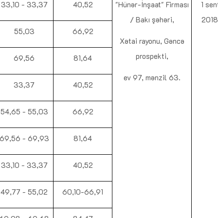
33,10 - 33,37
40,52
"Hünər-İnşaat" Firması
1 sen
/ Bakı şəhəri,
2018-
55,03
66,92
Xətai rayonu, Gəncə
prospekti,
69,56
81,64
ev 97, mənzil 63.
33,37
40,52
54,65 - 55,03
66,92
69,56 - 69,93
81,64
33,10 - 33,37
40,52
49,77 - 55,02
60,10-66,91