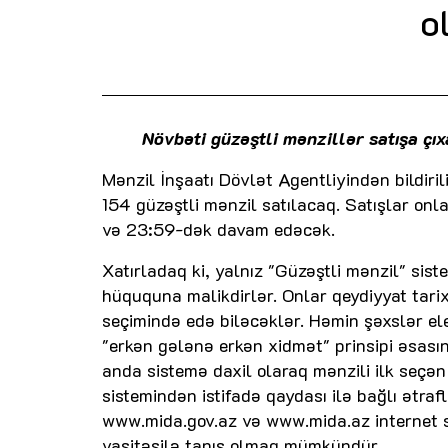
o
Növbəti güzəştli mənzillər satışa çıxa
Mənzil İnşaatı Dövlət Agentliyindən bildir
154 güzəştli mənzil satılacaq. Satışlar on
və 23:59-dək davam edəcək.
Xatırladaq ki, yalnız "Güzəştli mənzil" si
hüququna malikdirlər. Onlar qeydiyyat tari
seçimində edə biləcəklər. Həmin şəxslər el
"erkən gələnə erkən xidmət" prinsipi əsasın
anda sistemə daxil olaraq mənzili ilk seçə
sistemindən istifadə qaydası ilə bağlı ətra
www.mida.gov.az və www.mida.az internet sa
vasitəsilə tanış olmaq mümkündür.