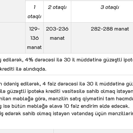
1
2 otaqlı
3 otaqlı
otaqlı
129-
203-236
282-288 manat
136
manat
manat
ş edilərək, 4% dərəcəsi ilə 30 il müddətinə güzəştli ipo
krediti ilə alındıqda.
in ödəniş edilərək, 4 faiz dərəcəsi ilə 30 il müddətinə gü
zilə güzəştli ipoteka krediti vasitəsilə sahib olmaq istəyə
nilən məbləğə görə, mənzilin satış qiymətini tam həcmd
ş isə bütün məbləğə əlavə 10 faiz endirim əldə edəcək.
niş edərək sahib olmaq istəyən vətəndaş üçün mənzillərin