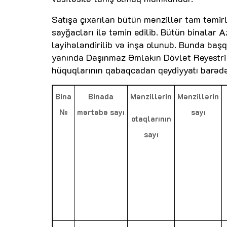
Satışa çıxarılan bütün mənzillər tam təmirl
sayğacları ilə təmin edilib. Bütün binalar
layihələndirilib və inşa olunub. Bunda baş
yanında Daşınmaz Əmlakın Dövlət Reyestri X
hüquqlarının qabaqcadan qeydiyyatı barədə 
Bina
Binada
Mənzillərin
Mənzillərin
№
mərtəbə sayı
sayı
otaqlarının
sayı