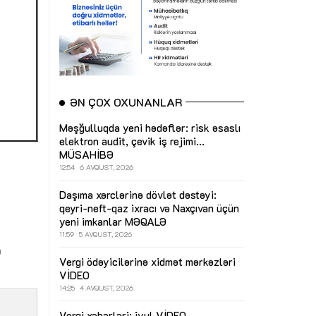
ƏN ÇOX OXUNANLAR
Məşğulluqda yeni hədəflər: risk əsaslı
elektron audit, çevik iş rejimi...
MÜSAHİBƏ
12:54
6 AVQUST, 2026
Daşıma xərclərinə dövlət dəstəyi:
qeyri-neft-qaz ixracı və Naxçıvan üçün
yeni imkanlar
MƏQALƏ
11:59
5 AVQUST, 2026
a
Vergi ödəyicilərinə xidmət mərkəzləri
VİDEO
14:25
4 AVQUST, 2026
Vergi xəbərləri: iyul
VİDEO