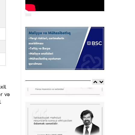
xil
ər və
l