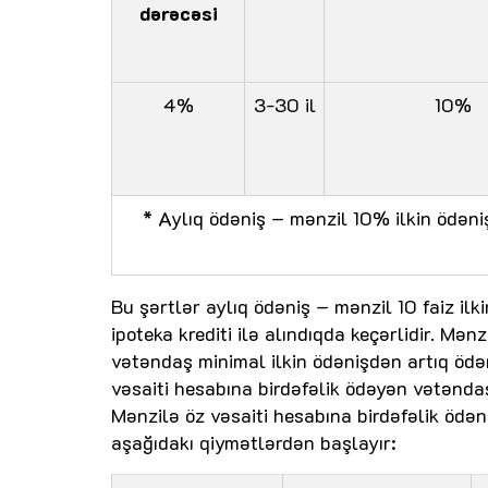
dərəcəsi
4%
3-30 il
10%
* Aylıq ödəniş – mənzil 10% ilkin ödəni
Bu şərtlər aylıq ödəniş – mənzil 10 faiz ilk
ipoteka krediti ilə alındıqda keçərlidir. Mən
vətəndaş minimal ilkin ödənişdən artıq ödə
vəsaiti hesabına birdəfəlik ödəyən vətənda
Mənzilə öz vəsaiti hesabına birdəfəlik ödə
aşağıdakı qiymətlərdən başlayır: