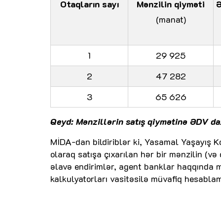
Otaqların sayı
Mənzilin qiyməti
Ə
(manat)
1
29 925
2
47 282
3
65 626
Qeyd: Mənzillərin satış qiymətinə ƏDV dax
MİDA-dan bildiriblər ki, Yasamal Yaşayış K
olaraq satışa çıxarılan hər bir mənzilin (və
əlavə endirimlər, agent banklar haqqında m
kalkulyatorları vasitəsilə müvafiq hesab