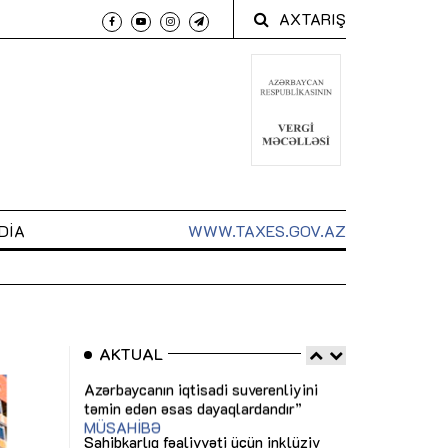
AXTARIŞ
DIA
WWW.TAXES.GOV.AZ
AKTUAL
 arxasında
Sahibkarlıq fəaliyyəti üçün inklüziv
“Düzgün kommun
t dayanır”
imkanlar yaradan vergi təşviqləri
real iş və siste
MƏQALƏ
MÜSAHİBƏ