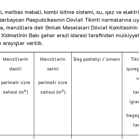
i, mətbəx mebeli, kombi isitmə sistemi, su, qaz və elektr
 Azərbaycan Respublikasının Dövlət Tikinti normalarına u
qa, mənzillərə dair Əmlak Məsələləri Dövlət Komitəsinin
idmətinin Bakı şəhər ərazi idarəsi tərəfindən mülkiyyə
arayışlar verilib.
Mənzillərin
Mənzillərin
Baş podratçı / ünvanı
Tiki
daxili
xarici
quraş
v
perimetr üzrə
perimetr üzrə
sahəsi (m²)
sahəsi (m²)
tə
işlə
başa
tar