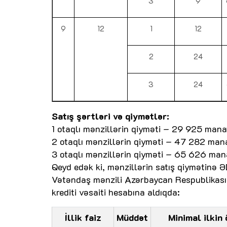
3
9
9
12
1
12
2
24
3
24
Satış şərtləri və qiymətlər:
1 otaqlı mənzillərin qiyməti – 29 925 mana
2 otaqlı mənzillərin qiyməti – 47 282 man
3 otaqlı mənzillərin qiyməti – 65 626 man
Qeyd edək ki, mənzillərin satış qiymətinə Ə
Vətəndaş mənzili Azərbaycan Respublikasın
krediti vəsaiti hesabına aldıqda:
İllik faiz
Müddət
Minimal ilkin