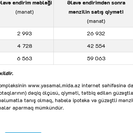
lavə endirim məbləği
Əlavə endirimdən sonra
(manat)
mənzilin satış qiyməti
(manat)
2 993
26 932
4 728
42 554
6 563
59 063
ildir.
ompleksinin www.yasamal.mida.az internet səhifəsinə da
 otaqlarının) dəqiq ölçüsü, qiyməti, tətbiq edilən güzəştl
əlumatla tanış olmaq, habelə ipoteka və güzəştli mənzi
lamalar aparmaq mümkündür.