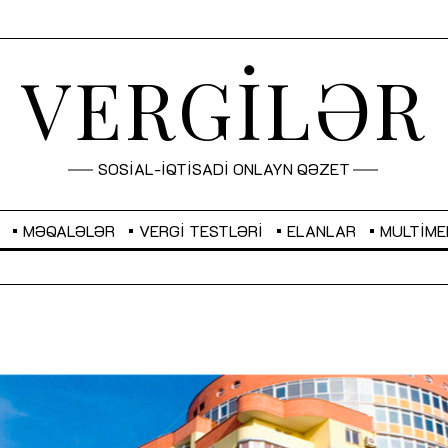
VERGİLƏR
SOSİAL-İQTİSADİ ONLAYN QƏZET
MƏQALƏLƏR
VERGI TESTLƏRI
ELANLAR
MULTIME
GBP
2,2873
RUB
2,0816
Sahibkarlıq fəaliyyəti üçün inklüziv
“Düzgün kommunikasiyanın
imkanlar yaradan vergi təşviqləri
real iş və sistemli fəaliyyə
MƏQALƏ
MÜSAHİBƏ