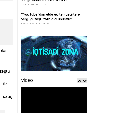
11:17
4 AVQUST, 2026
“YouTube”dan əldə edilən gəlirlərə
vergi güzəşti tətbiq olunurmu?
09:35
3 AVQUST, 2026
teka
zəştli
n
VIDEO
ə öz
 satışı