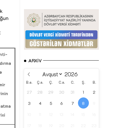
ik
yğun
t
nti-
ARXIV
dırma
ə
B.e.
Ç.a.
Ç.
C.a.
C.
Ş.
B.
mir
27
28
29
30
31
1
2
rinin
3
4
5
6
7
8
9
çatma
10
11
12
13
14
15
16
ixi
17
18
19
20
21
22
23