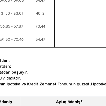
69,08 - 69,68
84,47
31,50 - 33,01
40,12
56,85 - 57,87
70,44
69,80 - 70,46
84,47
tdan;
atdan;
atdan başlayır.
DV daxildir.
ın İpoteka və Kredit Zəmanət Fondunun güzəştli ipotek
 ödəniş
Aylıq ödəniş*