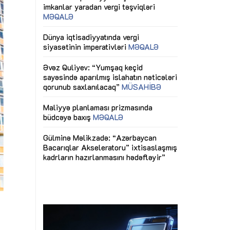
ericiliyinə
Dünya iqtisadiyyatında vergi
Nicat İmanov: "
ühitinin
siyasətinin imperativləri
MƏQALƏ
dəyişikliklər s
edir"
yaxşılaşdırılma
MÜSAHİBƏ
Əvəz Quliyev: “Yumşaq keçid
sayəsində aparılmış islahatın nəticələri
miz daha
qorunub saxlanılacaq”
MÜSAHİBƏ
Aytən Kərimov
, çevik və
inklüziv iş müh
dırmaqdır”
öyrənən komand
Maliyyə planlaması prizmasında
MÜSAHİBƏ
büdcəyə baxış
MƏQALƏ
tərəfdaşlığı
Azərbaycanda d
Gülminə Məlikzadə: “Azərbaycan
n ilk pilot
çərçivəsində hə
Bacarıqlar Akseleratoru” ixtisaslaşmış
layihə
VİDEO
kadrların hazırlanmasını hədəfləyir”
qaviləsi”
Aydın Hüseynov
renliyini
Azərbaycanın iq
andır”
təmin edən əsa
MÜSAHİBƏ
i