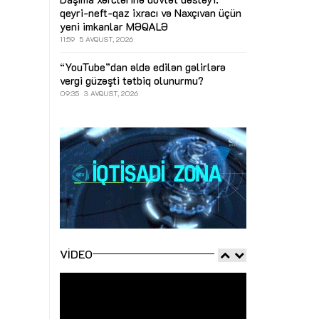
qeyri-neft-qaz ixracı və Naxçıvan üçün
yeni imkanlar
MƏQALƏ
11:59
5 AVQUST, 2026
“YouTube”dan əldə edilən gəlirlərə
vergi güzəşti tətbiq olunurmu?
09:35
3 AVQUST, 2026
VIDEO