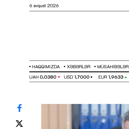
6 avqust 2026
HAQQIMIZDA
XƏBƏRLƏR
MÜSAHIBƏLƏR
EL
0,6486
UAH
0,0380
USD
1,7000
EUR
1,9633