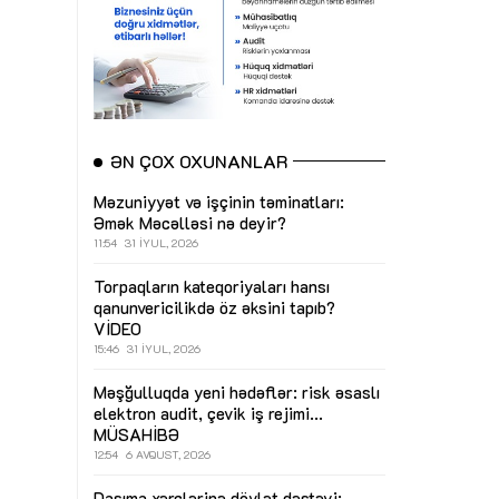
ƏN ÇOX OXUNANLAR
Məzuniyyət və işçinin təminatları:
Əmək Məcəlləsi nə deyir?
11:54
31 İYUL, 2026
Torpaqların kateqoriyaları hansı
qanunvericilikdə öz əksini tapıb?
VİDEO
15:46
31 İYUL, 2026
Məşğulluqda yeni hədəflər: risk əsaslı
elektron audit, çevik iş rejimi...
MÜSAHİBƏ
12:54
6 AVQUST, 2026
Daşıma xərclərinə dövlət dəstəyi: