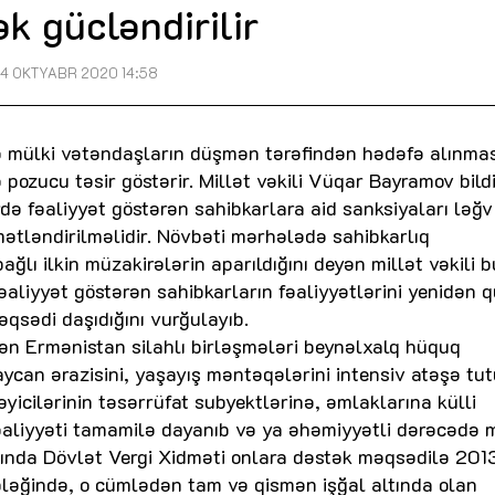
k gücləndirilir
4 OKTYABR 2020 14:58
 mülki vətəndaşların düşmən tərəfindən hədəfə alınmas
 pozucu təsir göstərir. Millət vəkili Vüqar Bayramov bildir
də fəaliyyət göstərən sahibkarlara aid sanksiyaları ləğv
mətləndirilməlidir. Növbəti mərhələdə sahibkarlıq
ağlı ilkin müzakirələrin aparıldığını deyən millət vəkili b
əaliyyət göstərən sahibkarların fəaliyyətlərini yenidən 
qsədi daşıdığını vurğulayıb.
dən Ermənistan silahlı birləşmələri beynəlxalq hüquq
can ərazisini, yaşayış məntəqələrini intensiv atəşə tut
yicilərinin təsərrüfat subyektlərinə, əmlaklarına külli
fəaliyyəti tamamilə dayanıb və ya əhəmiyyətli dərəcədə 
 yanında Dövlət Vergi Xidməti onlara dəstək məqsədilə 201
ləğində, o cümlədən tam və qismən işğal altında olan