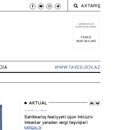
AXTARIŞ
DIA
WWW.TAXES.GOV.AZ
AKTUAL
 arxasında
Sahibkarlıq fəaliyyəti üçün inklüziv
“Düzgün kommun
t dayanır”
imkanlar yaradan vergi təşviqləri
real iş və siste
MƏQALƏ
MÜSAHİBƏ