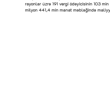
rayonlar üzrə 191 vergi ödəyicisinin 103 mi
milyon 441,4 min manat məbləğində maliyyə