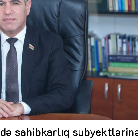
Dünya iqtisadiyyatında vergi
Nicat İmanov: "Vergi qanunv
siyasətinin imperativləri
MƏQALƏ
dəyişikliklər sahibkarlıq m
yaxşılaşdırılmasına xidmət 
MÜSAHİBƏ
Əvəz Quliyev: “Yumşaq keçid
sayəsində aparılmış islahatın nəticələri
qorunub saxlanılacaq”
MÜSAHİBƏ
Aytən Kərimova: “Məqsədi
inklüziv iş mühiti yaratmaq
öyrənən komanda formalaş
Maliyyə planlaması prizmasında
MÜSAHİBƏ
büdcəyə baxış
MƏQALƏ
Azərbaycanda dövlət-özəl 
Gülminə Məlikzadə: “Azərbaycan
çərçivəsində həyata keçirilə
Bacarıqlar Akseleratoru” ixtisaslaşmış
layihə
VİDEO
kadrların hazırlanmasını hədəfləyir”
Aydın Hüseynov: “Əsrin mü
Azərbaycanın iqtisadi suve
təmin edən əsas dayaqlard
MÜSAHİBƏ
də sahibkarlıq subyektlərin