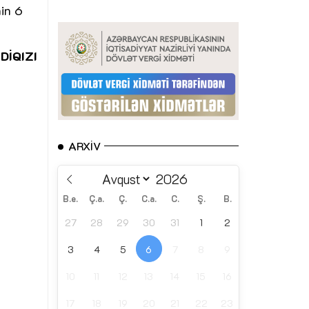
nin 6
DİQIZI
ARXIV
B.e.
Ç.a.
Ç.
C.a.
C.
Ş.
B.
27
28
29
30
31
1
2
3
4
5
6
7
8
9
10
11
12
13
14
15
16
17
18
19
20
21
22
23