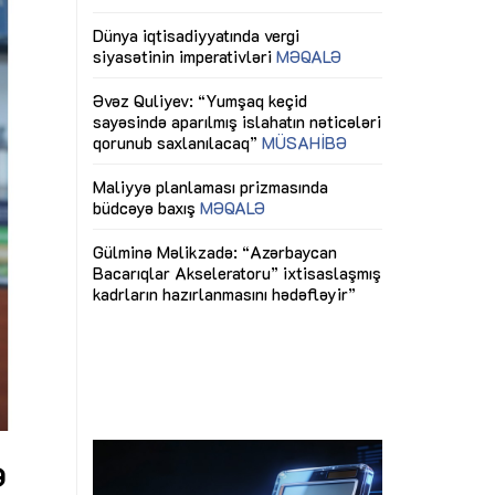
ericiliyinə
Dünya iqtisadiyyatında vergi
Nicat İmanov: "
ühitinin
siyasətinin imperativləri
MƏQALƏ
dəyişikliklər s
edir"
yaxşılaşdırılma
MÜSAHİBƏ
Əvəz Quliyev: “Yumşaq keçid
sayəsində aparılmış islahatın nəticələri
miz daha
qorunub saxlanılacaq”
MÜSAHİBƏ
Aytən Kərimov
, çevik və
inklüziv iş müh
dırmaqdır”
öyrənən komand
Maliyyə planlaması prizmasında
MÜSAHİBƏ
büdcəyə baxış
MƏQALƏ
tərəfdaşlığı
Azərbaycanda d
Gülminə Məlikzadə: “Azərbaycan
n ilk pilot
çərçivəsində hə
Bacarıqlar Akseleratoru” ixtisaslaşmış
layihə
VİDEO
kadrların hazırlanmasını hədəfləyir”
qaviləsi”
Aydın Hüseynov
renliyini
Azərbaycanın iq
andır”
təmin edən əsa
MÜSAHİBƏ
ə