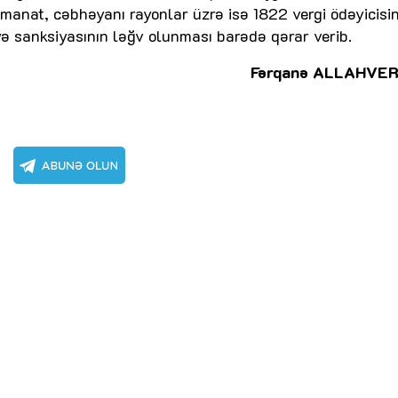
n manat, cəbhəyanı rayonlar üzrə isə 1822 vergi ödəyicisi
 sanksiyasının ləğv olunması barədə qərar verib.
Fərqanə ALLAHVER