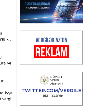
ı
ib ki,
u
qura və
ur.
maliyyə
3 vergi