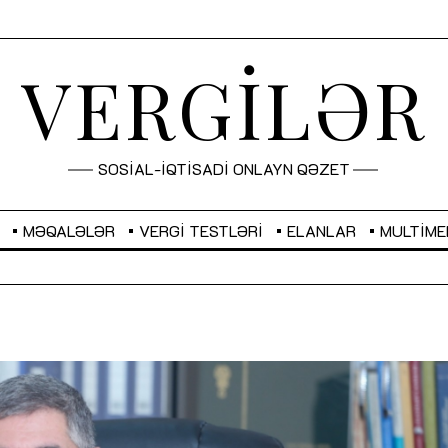
VERGİLƏR
SOSİAL-İQTİSADİ ONLAYN QƏZET
MƏQALƏLƏR
VERGI TESTLƏRI
ELANLAR
MULTIME
GBP
2,2882
RUB
2,1023
Sahibkarlıq fəaliyyəti üçün inklüziv
“Düzgün kommunikasiyanın
imkanlar yaradan vergi təşviqləri
real iş və sistemli fəaliyyə
MƏQALƏ
MÜSAHİBƏ