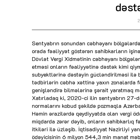
dəstə
2
Sentyabrın sonundan cəbhəyanı bölgələrdə
orada fəaliyyət göstərən sahibkarların işinə
Dövlət Vergi Xidmətinin cəbhəyanı bölgələr
etməsi onların fəaliyyətinə dəstək kimi qiy
subyektlərinə dəstəyin gücləndirilməsi ilə b
tədbirlərin cəbhə xəttinə yaxın zonalarda f
genişləndirə bilmələrinə şərait yaratmaq mə
Xatırladaq ki, 2020-ci ilin sentyabrın 27-
normalarını kobud şəkildə pozmaqla Azərbay
Həmin ərazilərdə qeydiyyatda olan vergi ödə
miqdarda zərər dəyib, onların sahibkarlıq 
itkiləri ilə üzləşib. İqtisadiyyat Nazirliyi
ödəyicisinin 6 milyon 544,3 min manat məb