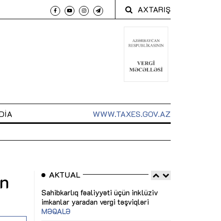
AXTARIŞ
DIA
WWW.TAXES.GOV.AZ
AKTUAL
an
 arxasında
Sahibkarlıq fəaliyyəti üçün inklüziv
“Düzgün kommun
t dayanır”
imkanlar yaradan vergi təşviqləri
real iş və siste
MƏQALƏ
MÜSAHİBƏ