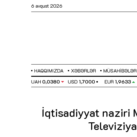
6 avqust 2026
HAQQIMIZDA
XƏBƏRLƏR
MÜSAHIBƏLƏR
EL
0,6486
UAH
0,0380
USD
1,7000
EUR
1,9633
İqtisadiyyat nazir
Televiziy