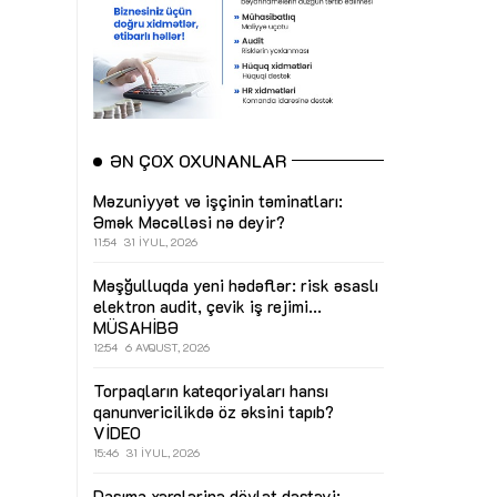
ƏN ÇOX OXUNANLAR
Məzuniyyət və işçinin təminatları:
Əmək Məcəlləsi nə deyir?
11:54
31 İYUL, 2026
Məşğulluqda yeni hədəflər: risk əsaslı
elektron audit, çevik iş rejimi...
MÜSAHİBƏ
12:54
6 AVQUST, 2026
Torpaqların kateqoriyaları hansı
qanunvericilikdə öz əksini tapıb?
VİDEO
15:46
31 İYUL, 2026
Daşıma xərclərinə dövlət dəstəyi: