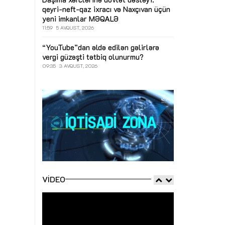
qeyri-neft-qaz ixracı və Naxçıvan üçün
yeni imkanlar
MƏQALƏ
11:59
5 AVQUST, 2026
“YouTube”dan əldə edilən gəlirlərə
vergi güzəşti tətbiq olunurmu?
09:35
3 AVQUST, 2026
VIDEO