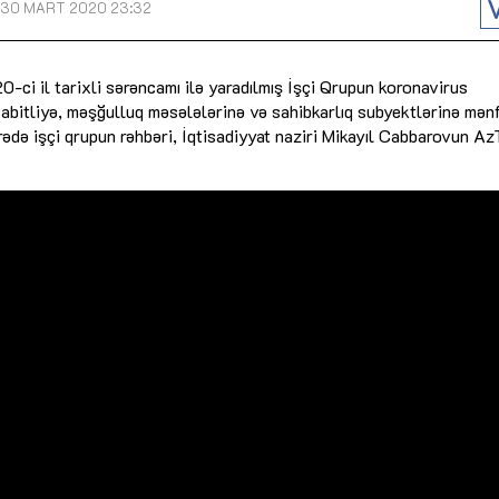
30 MART 2020 23:32
Dünya iqtisadiyyatında vergi
Nicat İmanov: "Vergi qanunv
siyasətinin imperativləri
MƏQALƏ
dəyişikliklər sahibkarlıq m
yaxşılaşdırılmasına xidmət 
ci il tarixli sərəncamı ilə yaradılmış İşçi Qrupun koronavirus
MÜSAHİBƏ
Əvəz Quliyev: “Yumşaq keçid
sayəsində aparılmış islahatın nəticələri
sabitliyə, məşğulluq məsələlərinə və sahibkarlıq subyektlərinə mənf
qorunub saxlanılacaq”
MÜSAHİBƏ
Aytən Kərimova: “Məqsədi
 barədə işçi qrupun rəhbəri, İqtisadiyyat naziri Mikayıl Cabbarovun A
inklüziv iş mühiti yaratmaq
öyrənən komanda formalaş
Maliyyə planlaması prizmasında
MÜSAHİBƏ
büdcəyə baxış
MƏQALƏ
Azərbaycanda dövlət-özəl 
Gülminə Məlikzadə: “Azərbaycan
çərçivəsində həyata keçirilə
Bacarıqlar Akseleratoru” ixtisaslaşmış
layihə
VİDEO
kadrların hazırlanmasını hədəfləyir”
Aydın Hüseynov: “Əsrin mü
Azərbaycanın iqtisadi suve
təmin edən əsas dayaqlard
MÜSAHİBƏ