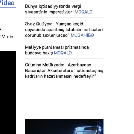
Video
ericiliyinə
Dünya iqtisadiyyatında vergi
Nicat İmanov: "
ühitinin
siyasətinin imperativləri
MƏQALƏ
dəyişikliklər s
edir"
yaxşılaşdırılma
MÜSAHİBƏ
Əvəz Quliyev: “Yumşaq keçid
sayəsində aparılmış islahatın nəticələri
i
miz daha
qorunub saxlanılacaq”
MÜSAHİBƏ
Aytən Kərimov
zTV-nin
, çevik və
inklüziv iş müh
dırmaqdır”
öyrənən komand
Maliyyə planlaması prizmasında
MÜSAHİBƏ
büdcəyə baxış
MƏQALƏ
tərəfdaşlığı
Azərbaycanda d
Gülminə Məlikzadə: “Azərbaycan
n ilk pilot
çərçivəsində hə
Bacarıqlar Akseleratoru” ixtisaslaşmış
layihə
VİDEO
kadrların hazırlanmasını hədəfləyir”
qaviləsi”
Aydın Hüseynov
renliyini
Azərbaycanın iq
andır”
təmin edən əsa
MÜSAHİBƏ