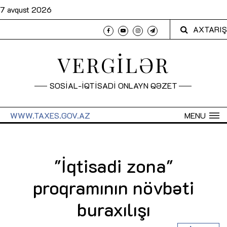
7 avqust 2026
AXTARIŞ
VERGİLƏR
SOSİAL-İQTİSADİ ONLAYN QƏZET
WWW.TAXES.GOV.AZ
MENU
"İqtisadi zona"
proqramının növbəti
buraxılışı