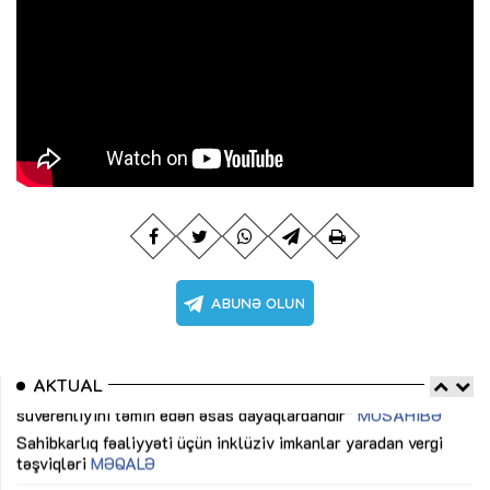
AKTUAL
Sahibkarlıq fəaliyyəti üçün inklüziv imkanlar yaradan vergi
“D
təşviqləri
MƏQALƏ
fə
lıq
Dünya iqtisadiyyatında vergi siyasətinin imperativləri
MƏQALƏ
Ni