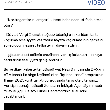
VİDEO
12 MAY 2025 14:57
- “Kontragentlərini araşdır” xidmətindən necə istifadə etmək
olar?
- Dövlət Vergi Xidməti nağdsız ödənişlərin kartdan-karta
köçürmə əməliyyatı vasitəsilə həyata keçirilməsinin qarşısını
almaq üçün nəzarət tədbirlərini davam etdirir.
- İşğaldan azad edilmiş ərazilərdə yeni iş imkanları - sənaye
parklarının fəaliyyəti genişləndirilir.
Bu və digər xəbərlərlə İqtisadiyyat Nazirliyi yanında DVX-nin
ATV kanalı ilə birgə layihəsi olan "İqtisadi zona" proqramının
11 may 2025-ci il tarixli buraxılışında tanış ola bilərsiniz.
Verilişin qonağı İqtisadi Zonaların İnkişafı Agentliyinin sədr
müavini Aqil Əzizov Günel Bəhramqızının suallarını
cavablandırıb.