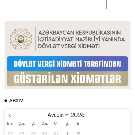
ARXIV
B.e.
Ç.a.
Ç.
C.a.
C.
Ş.
B.
27
28
29
30
31
1
2