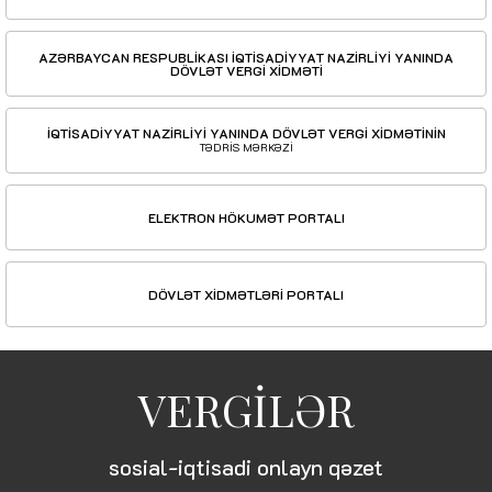
AZƏRBAYCAN RESPUBLİKASI İQTİSADİYYAT NAZİRLİYİ YANINDA
DÖVLƏT VERGİ XİDMƏTİ
İQTİSADİYYAT NAZİRLİYİ YANINDA DÖVLƏT VERGİ XİDMƏTİNİN
TƏDRİS MƏRKƏZİ
ELEKTRON HÖKUMƏT PORTALI
DÖVLƏT XİDMƏTLƏRİ PORTALI
VERGİLƏR
sosial-iqtisadi onlayn qəzet