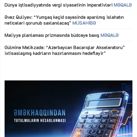
mü
Əvəz Quliyev: “Yumşaq keçid sayəsində aparılmış islahatın
nəticələri qorunub saxlanılacaq”
MÜSAHİBƏ
Ay
ya
M
Maliyyə planlaması prizmasında büdcəyə baxış
MƏQALƏ
Az
Gülminə Məlikzadə: “Azərbaycan Bacarıqlar Akseleratoru”
ke
ixtisaslaşmış kadrların hazırlanmasını hədəfləyir”
Ay
su