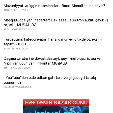
Məzuniyyət və işçinin təminatları: Əmək Məcəlləsi nə deyir?
11:54
31 İYUL, 2026
Məşğulluqda yeni hədəflər: risk əsaslı elektron audit, çevik iş
rejimi...
MÜSAHİBƏ
12:54
6 AVQUST, 2026
Torpaqların kateqoriyaları hansı qanunvericilikdə öz əksini
tapıb?
VİDEO
15:46
31 İYUL, 2026
Daşıma xərclərinə dövlət dəstəyi: qeyri-neft-qaz ixracı və
Naxçıvan üçün yeni imkanlar
MƏQALƏ
11:59
5 AVQUST, 2026
“YouTube”dan əldə edilən gəlirlərə vergi güzəşti tətbiq
olunurmu?
09:35
3 AVQUST, 2026