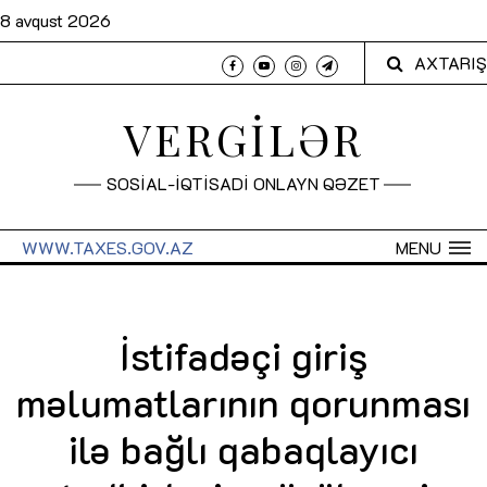
8 avqust 2026
AXTARIŞ
VERGİLƏR
SOSİAL-İQTİSADİ ONLAYN QƏZET
WWW.TAXES.GOV.AZ
MENU
İstifadəçi giriş
məlumatlarının qorunması
ilə bağlı qabaqlayıcı