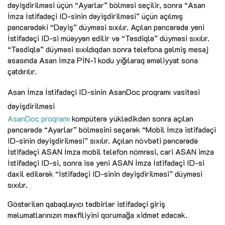
dəyişdirilməsi üçün “Ayarlar” bölməsi seçilir, sonra “Asan
İmza İstifadəçi ID-sinin dəyişdirilməsi” üçün açılmış
pəncərədəki “Dəyiş” düyməsi sıxılır. Açılan pəncərədə yeni
İstifadəçi ID-si müəyyən edilir və “Təsdiqlə” düyməsi sıxılır.
“Təsdiqlə” düyməsi sıxıldıqdan sonra telefona gəlmiş mesaj
əsasında Asan İmza PİN-1 kodu yığılaraq əməliyyat sona
çatdırılır.
Asan İmza İstifadəçi ID-sinin AsanDoc proqramı vasitəsi
dəyişdirilməsi
AsanDoc proqramı
kompüterə yüklədikdən sonra açılan
pəncərədə “Ayarlar” bölməsini seçərək “Mobil İmza istifadəçi
ID-sinin dəyişdirilməsi” sıxılır. Açılan növbəti pəncərədə
İstifadəçi ASAN İmza mobil telefon nömrəsi, cari ASAN imza
İstifadəçi ID-si, sonra isə yeni ASAN İmza İstifadəçi ID-si
daxil edilərək “İstifadəçi ID-sinin dəyişdirilməsi” düyməsi
sıxılır.
Göstərilən qabaqlayıcı tədbirlər istifadəçi giriş
məlumatlarınızın məxfiliyini qorumağa xidmət edəcək.