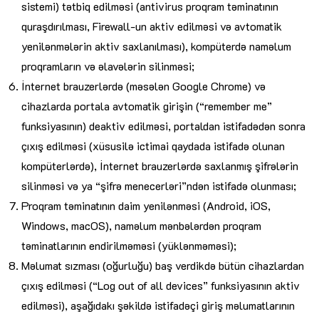
sistemi) tətbiq edilməsi (antivirus proqram təminatının
quraşdırılması, Firewall-un aktiv edilməsi və avtomatik
yenilənmələrin aktiv saxlanılması), kompüterdə naməlum
proqramların və əlavələrin silinməsi;
İnternet brauzerlərdə (məsələn Google Chrome) və
cihazlarda portala avtomatik girişin (“remember me”
funksiyasının) deaktiv edilməsi, portaldan istifadədən sonra
çıxış edilməsi (xüsusilə ictimai qaydada istifadə olunan
kompüterlərdə), İnternet brauzerlərdə saxlanmış şifrələrin
silinməsi və ya “şifrə menecerləri”ndən istifadə olunması;
Proqram təminatının daim yenilənməsi (Android, iOS,
Windows, macOS), naməlum mənbələrdən proqram
təminatlarının endirilməməsi (yüklənməməsi);
Məlumat sızması (oğurluğu) baş verdikdə bütün cihazlardan
çıxış edilməsi (“Log out of all devices” funksiyasının aktiv
edilməsi), aşağıdakı şəkildə istifadəçi giriş məlumatlarının