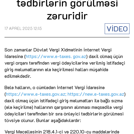
tədbirlərin görülməsi
zəruridir
VİDEO
17 APREL 2025 12:15
Son zamanlar Dövlət Vergi Xidmətinin İnternet Vergi
İdarəsinə (
https://www.e-taxes. gov.az
) daxil olmaq üçün
vergi orqanı tərəfindən vergi ödəyicilərinə verilmiş istifadəçi
giriş məlumatlarının ələ keçirilməsi halları müşahidə
edilməkdədir.
Belə halların, o cümlədən İnternet Vergi İdarəsinə
(
https://www.e-taxes.gov.az
;
https://new.e-taxes.gov.az
)
daxil olmaq üçün istifadəçi giriş məlumatları ilə bağlı sızma
(ələ keçirilmə) hallarının qarşısının alınması məqsədilə vergi
ödəyiciləri tərəfindən bir sıra önləyici tədbirlərin görülməsi
tövsiyə olunur. Bunlar aşağıdakılardır:
Vergi Məcəlləsinin 218.4.1-ci və 220.10-cu maddələrində