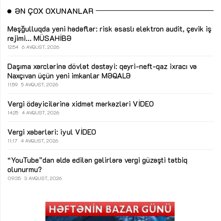
ƏN ÇOX OXUNANLAR
Məşğulluqda yeni hədəflər: risk əsaslı elektron audit, çevik iş
rejimi...
MÜSAHİBƏ
12:54
6 AVQUST, 2026
Daşıma xərclərinə dövlət dəstəyi: qeyri-neft-qaz ixracı və
Naxçıvan üçün yeni imkanlar
MƏQALƏ
11:59
5 AVQUST, 2026
Vergi ödəyicilərinə xidmət mərkəzləri
VİDEO
14:25
4 AVQUST, 2026
Vergi xəbərləri: iyul
VİDEO
11:17
4 AVQUST, 2026
“YouTube”dan əldə edilən gəlirlərə vergi güzəşti tətbiq
olunurmu?
09:35
3 AVQUST, 2026