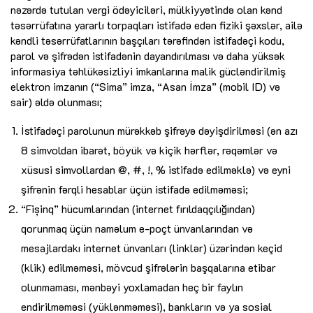
nəzərdə tutulan vergi ödəyiciləri, mülkiyyətində olan kənd
təsərrüfatına yararlı torpaqları istifadə edən fiziki şəxslər, ailə
kəndli təsərrüfatlarının başçıları tərəfindən istifadəçi kodu,
parol və şifrədən istifadənin dayandırılması və daha yüksək
informasiya təhlükəsizliyi imkanlarına malik gücləndirilmiş
elektron imzanın (“Sima” imza, “Asan İmza” (mobil ID) və
sair) əldə olunması;
İstifadəçi parolunun mürəkkəb şifrəyə dəyişdirilməsi (ən azı
8 simvoldan ibarət, böyük və kiçik hərflər, rəqəmlər və
xüsusi simvollardan @, #, !, % istifadə edilməklə) və eyni
şifrənin fərqli hesablar üçün istifadə edilməməsi;
“Fișinq” hücumlarından (internet fırıldaqçılığından)
qorunmaq üçün naməlum e-poçt ünvanlarından və
mesajlardakı internet ünvanları (linklər) üzərindən keçid
(klik) edilməməsi, mövcud şifrələrin başqalarına etibar
olunmaması, mənbəyi yoxlamadan heç bir faylın
endirilməməsi (yüklənməməsi), bankların və ya sosial