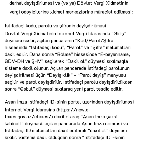
dərhal dəyişdirilməsi və (və ya) Dövlət Vergi Xidmətinin
vergi ödəyicilərinə xidmət mərkəzlərinə müraciət edilməsi:
İstifadəçi kodu, parolu və şifrənin dəyişdirilməsi
Dövlət Vergi Xidmətinin İnternet Vergi İdarəsində “Giriş”
düyməsi sıxılır, açılan pəncərənin “Kod/Parol/Şifrə”
hissəsində “İstifadəçi kodu”, “Parol” və “Şifrə” məlumatları
daxil edilir. Daha sonra “Bölmə” hissəsində “E-bəyannamə,
ƏDV-DH və ŞHV” seçilərək “Daxil ol” düyməsi sıxılmaqla
sistemə daxil olunur. Açılan pəncərədə İstifadəçi parolunun
dəyişdirilməsi üçün “Dəyişiklik” - “Parol dəyiş” menyusu
seçilir və parol dəyişdirilir. İstifadəçi parolu dəyişdirildikdən
sonra “Qəbul” düyməsi sıxılaraq yeni parol təsdiq edilir.
Asan İmza İstifadəçi ID-sinin portal üzərindən dəyişdirilməsi
İnternet Vergi İdarəsinə (https://new.e-
taxes.gov.az/etaxes/) daxil olaraq “Asan İmza şəxsi
kabineti” düyməsi, açılan pəncərədə Asan İmza nömrəsi və
İstifadəçi ID məlumatları daxil edilərək “daxil ol” düyməsi
sıxılır. Sistemə daxil olduqdan sonra “İstifadəçi ID”-sinin