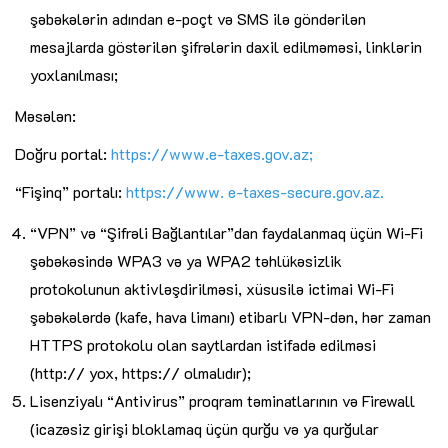
şəbəkələrin adından e-poçt və SMS ilə göndərilən
mesajlarda göstərilən şifrələrin daxil edilməməsi, linklərin
yoxlanılması;
Məsələn:
Doğru portal:
https://www.e-taxes.gov.az
;
“Fişinq” portalı:
https://www. e-taxes-secure.gov.az.
“VPN” və “Şifrəli Bağlantılar”dan faydalanmaq üçün Wi-Fi
şəbəkəsində WPA3 və ya WPA2 təhlükəsizlik
protokolunun aktivləşdirilməsi, xüsusilə ictimai Wi-Fi
şəbəkələrdə (kafe, hava limanı) etibarlı VPN-dən, hər zaman
HTTPS protokolu olan saytlardan istifadə edilməsi
(http:// yox, https:// olmalıdır);
Lisenziyalı “Antivirus” proqram təminatlarının və Firewall
(icazəsiz girişi bloklamaq üçün qurğu və ya qurğular