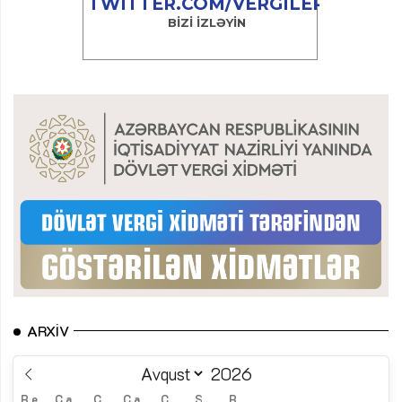
ARXIV
B.e.
Ç.a.
Ç.
C.a.
C.
Ş.
B.