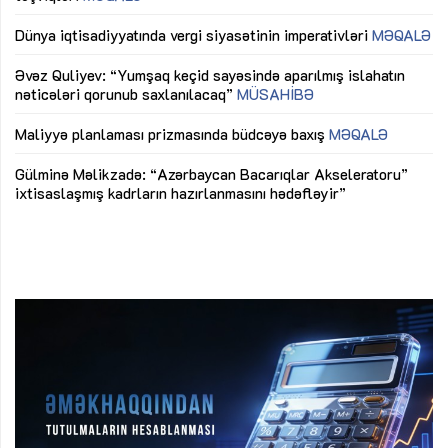
lıq
Dünya iqtisadiyyatında vergi siyasətinin imperativləri
MƏQALƏ
Ni
mü
Əvəz Quliyev: “Yumşaq keçid sayəsində aparılmış islahatın
nəticələri qorunub saxlanılacaq”
MÜSAHİBƏ
Ay
ya
M
Maliyyə planlaması prizmasında büdcəyə baxış
MƏQALƏ
Az
Gülminə Məlikzadə: “Azərbaycan Bacarıqlar Akseleratoru”
ke
ixtisaslaşmış kadrların hazırlanmasını hədəfləyir”
Ay
su