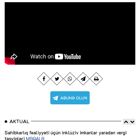
AKTUAL
Sahibkarlıq fəaliyyəti üçün inklüziv imkanlar yaradan vergi
“D
təşviqləri
MƏQALƏ
fə