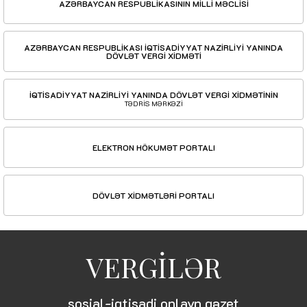
AZƏRBAYCAN RESPUBLİKASININ MİLLİ MƏCLİSİ
AZƏRBAYCAN RESPUBLİKASI İQTİSADİYYAT NAZİRLİYİ YANINDA
DÖVLƏT VERGİ XİDMƏTİ
İQTİSADİYYAT NAZİRLİYİ YANINDA DÖVLƏT VERGİ XİDMƏTİNİN
TƏDRİS MƏRKƏZİ
ELEKTRON HÖKUMƏT PORTALI
DÖVLƏT XİDMƏTLƏRİ PORTALI
VERGİLƏR
sosial-iqtisadi onlayn qəzet