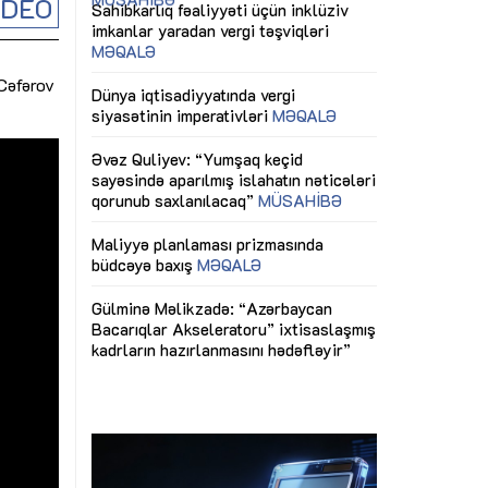
İDEO
ericiliyinə
Dünya iqtisadiyyatında vergi
Nicat İmanov: "
ühitinin
siyasətinin imperativləri
MƏQALƏ
dəyişikliklər s
edir"
yaxşılaşdırılma
 Cəfərov
MÜSAHİBƏ
Əvəz Quliyev: “Yumşaq keçid
sayəsində aparılmış islahatın nəticələri
miz daha
qorunub saxlanılacaq”
MÜSAHİBƏ
Aytən Kərimov
, çevik və
inklüziv iş müh
dırmaqdır”
öyrənən komand
Maliyyə planlaması prizmasında
MÜSAHİBƏ
büdcəyə baxış
MƏQALƏ
tərəfdaşlığı
Azərbaycanda d
Gülminə Məlikzadə: “Azərbaycan
n ilk pilot
çərçivəsində hə
Bacarıqlar Akseleratoru” ixtisaslaşmış
layihə
VİDEO
kadrların hazırlanmasını hədəfləyir”
qaviləsi”
Aydın Hüseynov
renliyini
Azərbaycanın iq
andır”
təmin edən əsa
MÜSAHİBƏ