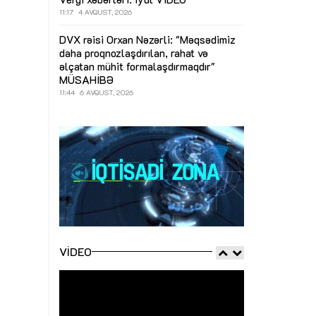
11:17
4 AVQUST, 2026
DVX rəisi Orxan Nəzərli: "Məqsədimiz
daha proqnozlaşdırılan, rahat və
əlçatan mühit formalaşdırmaqdır"
MÜSAHİBƏ
11:44
6 AVQUST, 2026
VIDEO