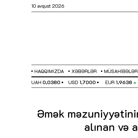
10 avqust 2026
HAQQIMIZDA
XƏBƏRLƏR
MÜSAHIBƏLƏR
EL
0,6498
UAH
0,0380
USD
1,7000
EUR
1,9638
Əmək məzuniyyətini
alınan və 