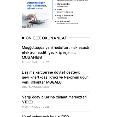
ƏN ÇOX OXUNANLAR
Məşğulluqda yeni hədəflər: risk əsaslı
elektron audit, çevik iş rejimi...
MÜSAHİBƏ
12:54
6 AVQUST, 2026
Daşıma xərclərinə dövlət dəstəyi:
qeyri-neft-qaz ixracı və Naxçıvan üçün
yeni imkanlar
MƏQALƏ
11:59
5 AVQUST, 2026
Vergi ödəyicilərinə xidmət mərkəzləri
VİDEO
14:25
4 AVQUST, 2026
Vergi xəbərləri: iyul
VİDEO