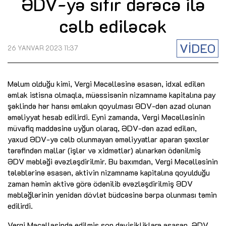
ƏDV-yə sıfır dərəcə ilə
cəlb ediləcək
VİDEO
26 YANVAR 2023 11:37
Məlum olduğu kimi, Vergi Məcəlləsinə əsasən, idxal edilən
əmlak istisna olmaqla, müəssisənin nizamnamə kapitalına pay
şəklində hər hansı əmlakın qoyulması ƏDV-dən azad olunan
əməliyyat hesab edilirdi. Eyni zamanda, Vergi Məcəlləsinin
müvafiq maddəsinə uyğun olaraq, ƏDV-dən azad edilən,
yaxud ƏDV-yə cəlb olunmayan əməliyyatlar aparan şəxslər
tərəfindən mallar (işlər və xidmətlər) alınarkən ödənilmiş
ƏDV məbləği əvəzləşdirilmir. Bu baxımdan, Vergi Məcəlləsinin
tələblərinə əsasən, aktivin nizamnamə kapitalına qoyulduğu
zaman həmin aktivə görə ödənilib əvəzləşdirilmiş ƏDV
məbləğlərinin yenidən dövlət büdcəsinə bərpa olunması təmin
edilirdi.
Vergi Məcəlləsində edilmiş son dəyişikliklərə əsasən, ƏDV