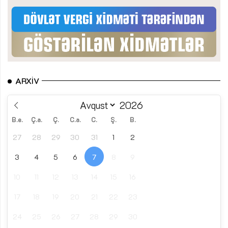
ARXIV
B.e.
Ç.a.
Ç.
C.a.
C.
Ş.
B.
27
28
29
30
31
1
2
3
4
5
6
7
8
9
10
11
12
13
14
15
16
17
18
19
20
21
22
23
24
25
26
27
28
29
30