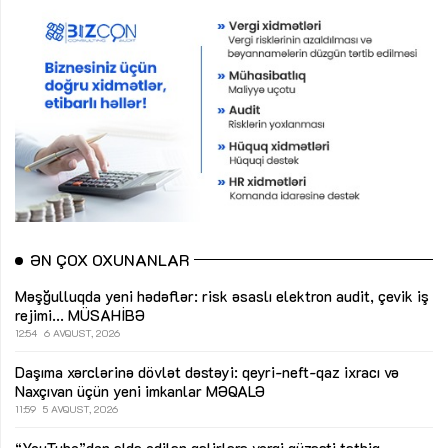
ƏN ÇOX OXUNANLAR
Məşğulluqda yeni hədəflər: risk əsaslı elektron audit, çevik iş
rejimi...
MÜSAHİBƏ
12:54
6 AVQUST, 2026
Daşıma xərclərinə dövlət dəstəyi: qeyri-neft-qaz ixracı və
Naxçıvan üçün yeni imkanlar
MƏQALƏ
11:59
5 AVQUST, 2026