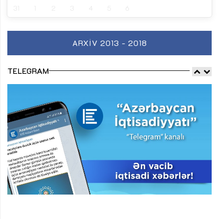
31
1
2
3
4
5
6
ARXIV 2013 - 2018
TELEGRAM