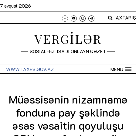
7 avqust 2026
AXTARIŞ
VERGİLƏR
SOSİAL-İQTİSADİ ONLAYN QƏZET
WWW.TAXES.GOV.AZ
MENU
Müəssisənin nizamnamə
fonduna pay şəklində
əsas vəsaitin qoyuluşu