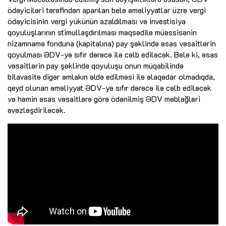
ödəyiciləri tərəfindən aparılan belə əməliyyatlar üzrə vergi
ödəyicisinin vergi yükünün azaldılması və investisiya
qoyuluşlarının stimullaşdırılması məqsədilə müəssisənin
nizamnamə fonduna (kapitalına) pay şəklində əsas vəsaitlərin
qoyulması ƏDV-yə sıfır dərəcə ilə cəlb ediləcək. Belə ki, əsas
vəsaitlərin pay şəklində qoyuluşu onun müqabilində
bilavasitə digər əmlakın əldə edilməsi ilə əlaqədar olmadıqda,
qeyd olunan əməliyyat ƏDV-yə sıfır dərəcə ilə cəlb ediləcək
və həmin əsas vəsaitlərə görə ödənilmiş ƏDV məbləğləri
əvəzləşdiriləcək.