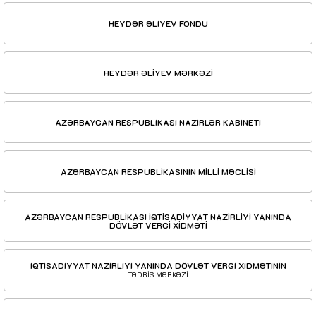
HEYDƏR ƏLİYEV FONDU
HEYDƏR ƏLİYEV MƏRKƏZİ
AZƏRBAYCAN RESPUBLİKASI NAZİRLƏR KABİNETİ
AZƏRBAYCAN RESPUBLİKASININ MİLLİ MƏCLİSİ
AZƏRBAYCAN RESPUBLİKASI İQTİSADİYYAT NAZİRLİYİ YANINDA
DÖVLƏT VERGİ XİDMƏTİ
İQTİSADİYYAT NAZİRLİYİ YANINDA DÖVLƏT VERGİ XİDMƏTİNİN
TƏDRİS MƏRKƏZİ