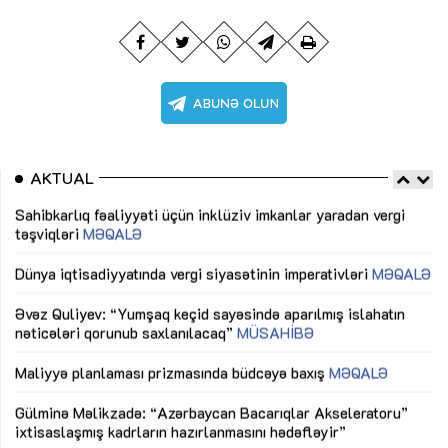
AKTUAL
Sahibkarlıq fəaliyyəti üçün inklüziv imkanlar yaradan vergi
“D
təşviqləri
MƏQALƏ
fə
lıq
Dünya iqtisadiyyatında vergi siyasətinin imperativləri
MƏQALƏ
Ni
mü
Əvəz Quliyev: “Yumşaq keçid sayəsində aparılmış islahatın
nəticələri qorunub saxlanılacaq”
MÜSAHİBƏ
Ay
ya
M
Maliyyə planlaması prizmasında büdcəyə baxış
MƏQALƏ
Az
Gülminə Məlikzadə: “Azərbaycan Bacarıqlar Akseleratoru”
ke
ixtisaslaşmış kadrların hazırlanmasını hədəfləyir”