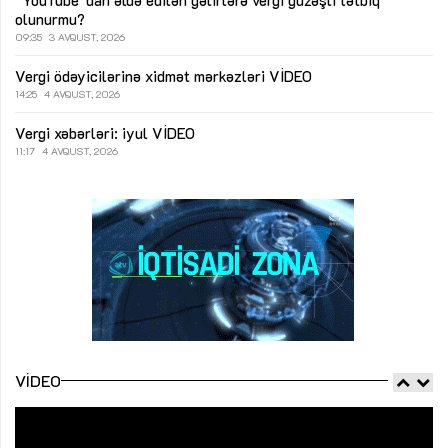
“YouTube”dan əldə edilən gəlirlərə vergi güzəşti tətbiq
olunurmu?
09:35
3 AVQUST, 2026
Vergi ödəyicilərinə xidmət mərkəzləri
VİDEO
14:25
4 AVQUST, 2026
Vergi xəbərləri: iyul
VİDEO
11:17
4 AVQUST, 2026
VIDEO