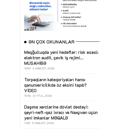
ƏN ÇOX OXUNANLAR
Məşğulluqda yeni hədəflər: risk əsaslı
elektron audit, çevik iş rejimi...
MÜSAHİBƏ
12:54
6 AVQUST, 2026
Torpaqların kateqoriyaları hansı
qanunvericilikdə öz əksini tapıb?
VİDEO
15:46
31 İYUL, 2026
Daşıma xərclərinə dövlət dəstəyi:
qeyri-neft-qaz ixracı və Naxçıvan üçün
yeni imkanlar
MƏQALƏ
11:59
5 AVQUST, 2026