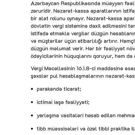
Azərbaycan Respublikasında müəyyən fəaliy
zəruridir. Nəzarət-kassa aparatlarının istif
bir alət rolunu oynayır. Nəzarət-kassa apar
dövlətin vergi sisteminə daxil edilməsini 
istifadə etməklə vergilər düzgün hesablanır,
və müştərilər üçün etibarlılığı artırır. Həmç
düzgün məlumat verir. Hər bir fəaliyyət nö
ödəyicilərinin hüquqlarını qoruyur, həm də d
Vergi Məcəlləsinin 16.1.8-ci maddəsinə əsa
şəxslər pul hesablaşmalarının nəzarət-kassa
pərakəndə ticarət;
ictimai iaşə fəaliyyəti;
yerləşmə vasitələri hesab edilən mehman
tibb müəssisələri və özəl tibbi praktika i