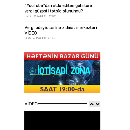
“YouTube”dan əldə edilən gəlirlərə
vergi güzəşti tətbiq olunurmu?
09:35
3 AVQUST, 2026
Vergi ödəyicilərinə xidmət mərkəzləri
VİDEO
14:25
4 AVQUST, 2026
VIDEO