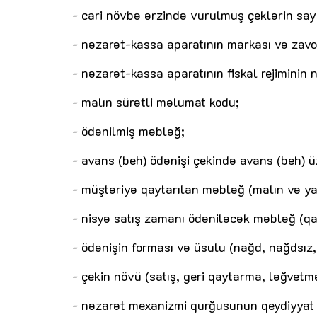
- cari növbə ərzində vurulmuş çeklərin say
- nəzarət-kassa aparatının markası və zavo
- nəzarət-kassa aparatının fiskal rejiminin n
- malın sürətli məlumat kodu;
- ödənilmiş məbləğ;
- avans (beh) ödənişi çekində avans (beh) 
- müştəriyə qaytarılan məbləğ (malın və ya 
- nisyə satış zamanı ödəniləcək məbləğ (qal
- ödənişin forması və üsulu (nağd, nağdsız,
- çekin növü (satış, geri qaytarma, ləğvetmə
- nəzarət mexanizmi qurğusunun qeydiyyat