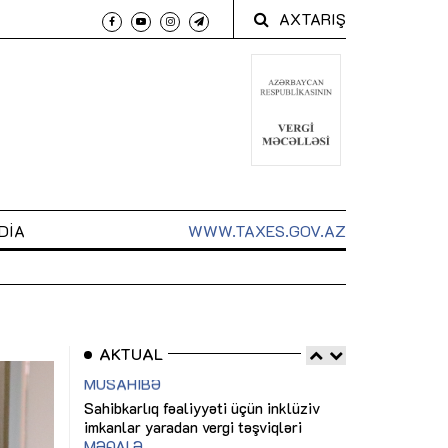
AXTARIŞ
DIA
WWW.TAXES.GOV.AZ
AKTUAL
 arxasında
Sahibkarlıq fəaliyyəti üçün inklüziv
“Düzgün kommun
t dayanır”
imkanlar yaradan vergi təşviqləri
real iş və siste
MƏQALƏ
MÜSAHİBƏ