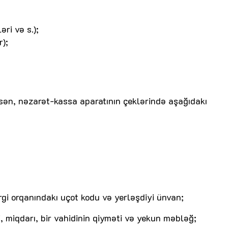
əri və s.);
r);
sən, nəzarət-kassa aparatının çeklərində aşağıdakı
ergi orqanındakı uçot kodu və yerləşdiyi ünvan;
di, miqdarı, bir vahidinin qiyməti və yekun məbləğ;