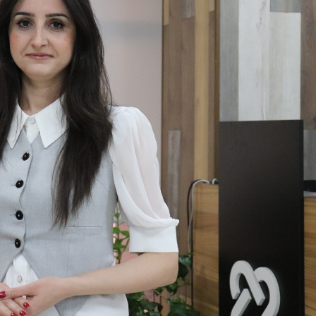
Dünya iqtisadiyyatında vergi
Nicat İmanov: "Vergi qanunv
siyasətinin imperativləri
MƏQALƏ
dəyişikliklər sahibkarlıq m
yaxşılaşdırılmasına xidmət 
MÜSAHİBƏ
Əvəz Quliyev: “Yumşaq keçid
sayəsində aparılmış islahatın nəticələri
qorunub saxlanılacaq”
MÜSAHİBƏ
Aytən Kərimova: “Məqsədi
inklüziv iş mühiti yaratmaq
öyrənən komanda formalaş
Maliyyə planlaması prizmasında
MÜSAHİBƏ
büdcəyə baxış
MƏQALƏ
Azərbaycanda dövlət-özəl 
Gülminə Məlikzadə: “Azərbaycan
çərçivəsində həyata keçirilə
Bacarıqlar Akseleratoru” ixtisaslaşmış
layihə
VİDEO
kadrların hazırlanmasını hədəfləyir”
Aydın Hüseynov: “Əsrin mü
Azərbaycanın iqtisadi suve
təmin edən əsas dayaqlard
MÜSAHİBƏ