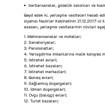
bərbərxanalar, gözəllik salonları və kosm
Qeyd edək ki, yerləşmə vasitələri hesab e
siyahısı Nazirlər Kabinetinin 21.12.2017-ci i
əsasən, yerləşmə vasitələrinin növləri aşağ
1. Mehmanxanalar və motellər;
2. Sanatoriyalar;
3. Pansionatlar;
4. Yerləşdirmə imkanlarına malik konqres m
5. İstirahət evləri;
6. İstirahət bazaları;
7. İstirahət mərkəzləri;
8. Qonaq evləri;
9. Sağlamlıq düşərgələri;
10. İdman düşərgələri;
11. Ovçu (balıqçı) evləri;
12. Turist bazaları;