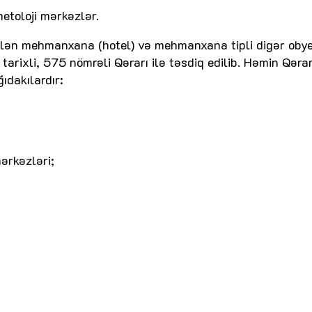
etoloji mərkəzlər.
dilən mehmanxana (hotel) və mehmanxana tipli digər obye
l tarixli, 575 nömrəli Qərarı ilə təsdiq edilib. Həmin Qəra
ıdakılardır:
ərkəzləri;