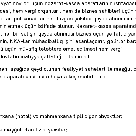
yət növləri üçün nəzarət-kassa aparatlarının istifadəsi
adəsi, həm vergi orqanları, həm də biznes sahibləri üçün 
atları pul vəsaitlərinin düzgün şəkildə qeydə alınmasını
təmin etmək üçün istifadə olunur. Nəzarət-kassa aparatın
 hər bir satışın qeydə alınması biznes üçün şəffaflıq yar
inin, NKA-lar mühasibatlıq işini asanlaşdırır, gəlirlər ba
vü üçün müvafiq tələblərə əməl edilməsi həm vergi
övlətin maliyyə şəffaflığını təmin edir.
sən, aşağıda qeyd olunan fəaliyyət sahələri ilə məşğul 
 aparatı vasitəsilə həyata keçirməlidirlər:
xana (hotel) və mehmanxana tipli digər obyektlər;
lə məşğul olan fiziki şəxslər;