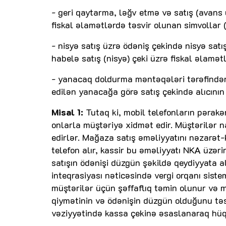
- geri qaytarma, ləğv etmə və satış (avans
fiskal əlamətlərdə təsvir olunan simvollar (u
- nisyə satış üzrə ödəniş çekində nisyə satı
habelə satış (nisyə) çeki üzrə fiskal əlamətl
- yanacaq doldurma məntəqələri tərəfindən 
edilən yanacağa görə satış çekində alıcının 
Misal 1:
Tutaq ki, mobil telefonların pərak
onlarla müştəriyə xidmət edir. Müştərilər na
edirlər. Mağaza satış əməliyyatını nəzarət-k
telefon alır, kassir bu əməliyyatı NKA üzəri
satışın ödənişi düzgün şəkildə qeydiyyata 
inteqrasiyası nəticəsində vergi orqanı sist
müştərilər üçün şəffaflıq təmin olunur və 
qiymətinin və ödənişin düzgün olduğunu təs
vəziyyətində kassa çekinə əsaslanaraq hüqu