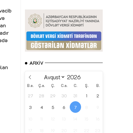
vacib
 və
dan
adır
rədə
ARXIV
olan
B.e.
Ç.a.
Ç.
C.a.
C.
Ş.
B.
27
28
29
30
31
1
2
3
4
5
6
7
8
9
10
11
12
13
14
15
16
17
18
19
20
21
22
23