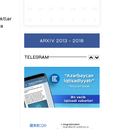
24
25
26
27
28
29
30
ktlər
31
1
2
3
4
5
6
ra
ARXIV 2013 - 2018
TELEGRAM