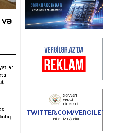
 və
atları
ata
ul
ss
ınlıq