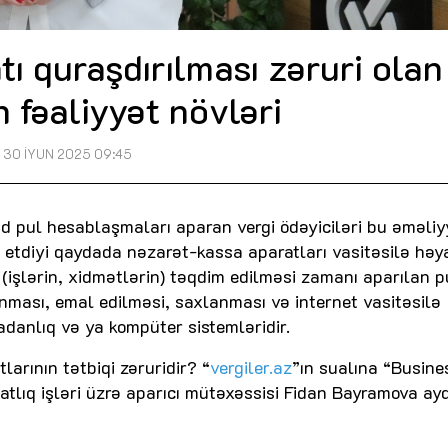
ı quraşdırılması zəruri olan
 fəaliyyət növləri
30 İYUN 2025 09:45
 pul hesablaşmaları aparan vergi ödəyiciləri bu əməliyy
 etdiyi qaydada nəzarət-kassa aparatları vasitəsilə həy
 (işlərin, xidmətlərin) təqdim edilməsi zamanı aparılan p
ması, emal edilməsi, saxlanması və internet vasitəsilə
adanlıq və ya kompüter sistemləridir.
arının tətbiqi zəruridir? “
vergiler.az
”ın sualına “Busine
tlıq işləri üzrə aparıcı mütəxəssisi Fidan Bayramova ayd