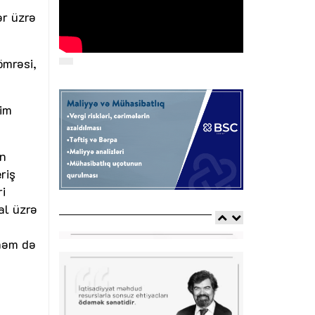
ər üzrə
ömrəsi,
dim
ün
riş
ri
al üzrə
 həm də