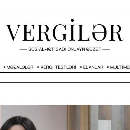
VERGİLƏR
SOSİAL-İQTİSADİ ONLAYN QƏZET
MƏQALƏLƏR
VERGI TESTLƏRI
ELANLAR
MULTIME
GBP
2,2873
RUB
2,0816
Sahibkarlıq fəaliyyəti üçün inklüziv
“Düzgün kommunikasiyanın
imkanlar yaradan vergi təşviqləri
real iş və sistemli fəaliyyə
MƏQALƏ
MÜSAHİBƏ