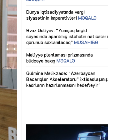
ericiliyinə
Dünya iqtisadiyyatında vergi
Nicat İmanov: "
ühitinin
siyasətinin imperativləri
MƏQALƏ
dəyişikliklər s
edir"
yaxşılaşdırılma
MÜSAHİBƏ
Əvəz Quliyev: “Yumşaq keçid
sayəsində aparılmış islahatın nəticələri
miz daha
qorunub saxlanılacaq”
MÜSAHİBƏ
Aytən Kərimov
, çevik və
inklüziv iş müh
dırmaqdır”
öyrənən komand
Maliyyə planlaması prizmasında
MÜSAHİBƏ
büdcəyə baxış
MƏQALƏ
tərəfdaşlığı
Azərbaycanda d
Gülminə Məlikzadə: “Azərbaycan
n ilk pilot
çərçivəsində hə
Bacarıqlar Akseleratoru” ixtisaslaşmış
layihə
VİDEO
kadrların hazırlanmasını hədəfləyir”
qaviləsi”
Aydın Hüseynov
renliyini
Azərbaycanın iq
andır”
təmin edən əsa
MÜSAHİBƏ