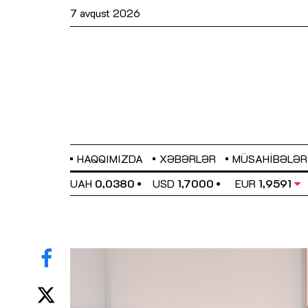
7 avqust 2026
HAQQIMIZDA
XƏBƏRLƏR
MÜSAHIBƏLƏR
EL
0,6489
UAH
0,0380
USD
1,7000
EUR
1,9591