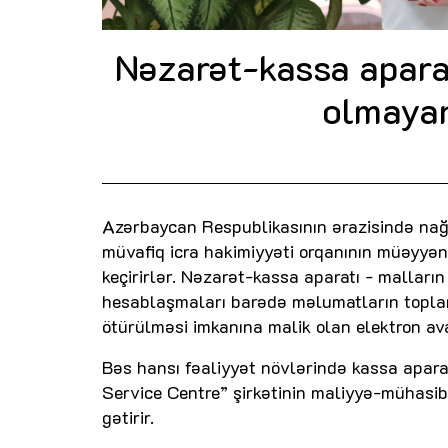
Nəzarət-kassa aparat
olmayan
Azərbaycan Respublikasının ərazisində nağd
müvafiq icra hakimiyyəti orqanının müəyyən
keçirirlər. Nəzarət-kassa aparatı - malların
hesablaşmaları barədə məlumatların toplan
ötürülməsi imkanına malik olan elektron av
Bəs hansı fəaliyyət növlərində kassa aparatl
Service Centre” şirkətinin maliyyə-mühasiba
gətirir.