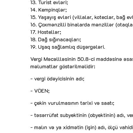
13. Turist evləri;
14. Kempinqlər;
15. Yaşayış evləri (villalar, koteclər, bağ evl
16. Çoxmənzilli binalarda mənzillər (otaqla
17. Hostellər;
18. Dağ sığınacaqları;
19. Uşaq sağlamlıq düşərgələri.
Vergi Məcəllləsinin 50.8-ci maddəsinə əsa
məlumatlar göstərilməlidir:
- vergi ödəyicisinin adı;
- VÖEN;
- çekin vurulmasının tarixi və saatı;
- təsərrüfat subyektinin (obyektinin) adı, v
- malın və ya xidmətin (işin) adı, ölçü vahi