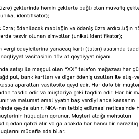
 üzrə) çeklərində həmin çeklərlə bağlı olan müvafiq çekl
nikal identifikator);
ş üzrə; ödəniləcək məbləğin və ödəniş üzrə ardıcıllığın n
ərdə təsvir olunan simvollar (unikal identifikator);
vergi ödəyicilərinə yanacaq kartı (talon) əsasında təq
nəqliyyat vasitəsinin dövlət qeydiyyat nişanı.
əndə satışı ilə məşgul olan “XX” telefon mağazası hər g
ğd pul, bank kartları və digər ödəniş üsulları ilə alış-ve
assa aparatları vasitəsilə qeyd edir. Hər dəfə bir müştə
ndən təsdiq edir və müştəriyə çeki təqdim edir. Hər bir m
alınır və məlumat əməliyyatın baş verdiyi anda kassanın
emində qeydə alınır. NKA-nın tətbiq edilməsi nəticəsində
müştərinin hüquqları qorunur. Müştəri aldığı məhsulun
diq edən qəbzi alır və gələcəkdə hər hansı bir narazılıq
qlarını müdafiə edə bilər.