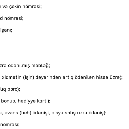
ı və çekin nömrəsi;
d nömrəsi;
işanı;
üzrə ödənilmiş məbləğ;
xidmətin (işin) dəyərindən artıq ödənilən hissə üzrə);
ıq borc);
 bonus, hədiyyə kartı);
, avans (beh) ödənişi, nisyə satış üzrə ödəniş);
 nömrəsi;