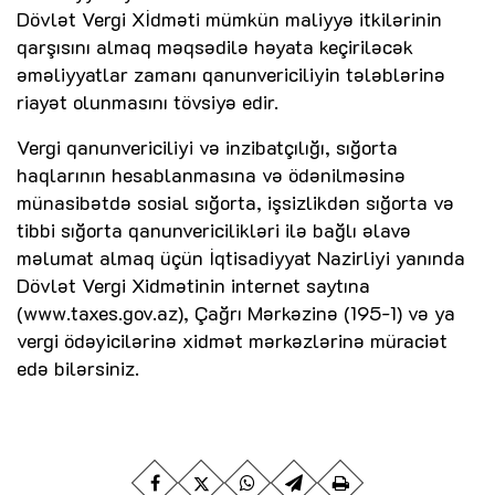
Dövlət Vergi Xİdməti mümkün maliyyə itkilərinin
qarşısını almaq məqsədilə həyata keçiriləcək
əməliyyatlar zamanı qanunvericiliyin tələblərinə
riayət olunmasını tövsiyə edir.
Vergi qanunvericiliyi və inzibatçılığı, sığorta
haqlarının hesablanmasına və ödənilməsinə
münasibətdə sosial sığorta, işsizlikdən sığorta və
tibbi sığorta qanunvericilikləri ilə bağlı əlavə
məlumat almaq üçün İqtisadiyyat Nazirliyi yanında
Dövlət Vergi Xidmətinin internet saytına
(www.taxes.gov.az), Çağrı Mərkəzinə (195-1) və ya
vergi ödəyicilərinə xidmət mərkəzlərinə müraciət
edə bilərsiniz.