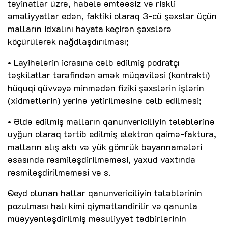
təyinatlar üzrə, habelə əmtəəsiz və riskli
əməliyyatlar edən, faktiki olaraq 3-cü şəxslər üçün
malların idxalını həyata keçirən şəxslərə
köçürülərək nağdlaşdırılması;
• Layihələrin icrasına cəlb edilmiş podratçı
təşkilatlar tərəfindən əmək müqaviləsi (kontraktı)
hüquqi qüvvəyə minmədən fiziki şəxslərin işlərin
(xidmətlərin) yerinə yetirilməsinə cəlb edilməsi;
• Əldə edilmiş malların qanunvericiliyin tələblərinə
uyğun olaraq tərtib edilmiş elektron qaimə-faktura,
malların alış aktı və yük gömrük bəyannamələri
əsasında rəsmiləşdirilməməsi, yaxud vaxtında
rəsmiləşdirilməməsi və s.
Qeyd olunan hallar qanunvericiliyin tələblərinin
pozulması halı kimi qiymətləndirilir və qanunla
müəyyənləşdirilmiş məsuliyyət tədbirlərinin