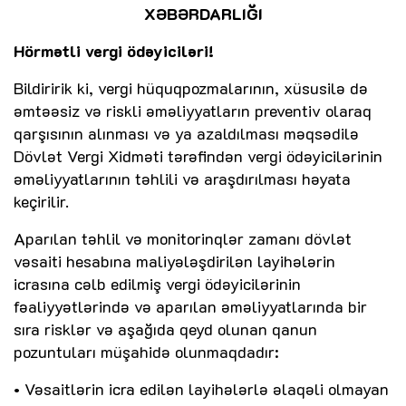
XƏBƏRDARLIĞI
Hörmətli vergi ödəyiciləri!
Bildiririk ki, vergi hüquqpozmalarının, xüsusilə də
əmtəəsiz və riskli əməliyyatların preventiv olaraq
qarşısının alınması və ya azaldılması məqsədilə
Dövlət Vergi Xidməti tərəfindən vergi ödəyicilərinin
əməliyyatlarının təhlili və araşdırılması həyata
keçirilir.
Aparılan təhlil və monitorinqlər zamanı dövlət
vəsaiti hesabına maliyələşdirilən layihələrin
icrasına cəlb edilmiş vergi ödəyicilərinin
fəaliyyətlərində və aparılan əməliyyatlarında bir
sıra risklər və aşağıda qeyd olunan qanun
pozuntuları müşahidə olunmaqdadır:
• Vəsaitlərin icra edilən layihələrlə əlaqəli olmayan