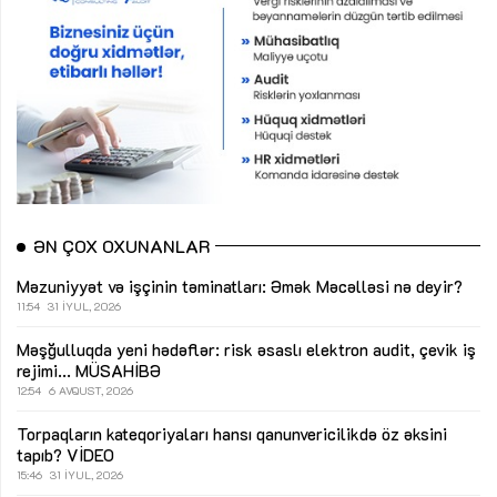
ƏN ÇOX OXUNANLAR
Məzuniyyət və işçinin təminatları: Əmək Məcəlləsi nə deyir?
11:54
31 İYUL, 2026
Məşğulluqda yeni hədəflər: risk əsaslı elektron audit, çevik iş
rejimi...
MÜSAHİBƏ
12:54
6 AVQUST, 2026
Torpaqların kateqoriyaları hansı qanunvericilikdə öz əksini
tapıb?
VİDEO
15:46
31 İYUL, 2026