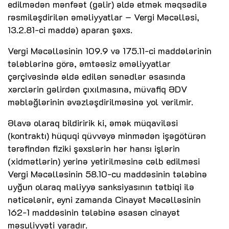
edilmədən mənfəət (gəlir) əldə etmək məqsədilə
rəsmiləşdirilən əməliyyatlar – Vergi Məcəlləsi,
13.2.81-ci maddə) aparan şəxs.
Vergi Məcəlləsinin 109.9 və 175.11-ci maddələrinin
tələblərinə görə, əmtəəsiz əməliyyatlar
çərçivəsində əldə edilən sənədlər əsasında
xərclərin gəlirdən çıxılmasına, müvafiq ƏDV
məbləğlərinin əvəzləşdirilməsinə yol verilmir.
Əlavə olaraq bildiririk ki, əmək müqaviləsi
(kontraktı) hüquqi qüvvəyə minmədən işəgötürən
tərəfindən fiziki şəxslərin hər hansı işlərin
(xidmətlərin) yerinə yetirilməsinə cəlb edilməsi
Vergi Məcəlləsinin 58.10-cu maddəsinin tələbinə
uyğun olaraq maliyyə sanksiyasının tətbiqi ilə
nəticələnir, eyni zamanda Cinayət Məcəlləsinin
162-1 maddəsinin tələbinə əsasən cinayət
məsuliyyəti yaradır.