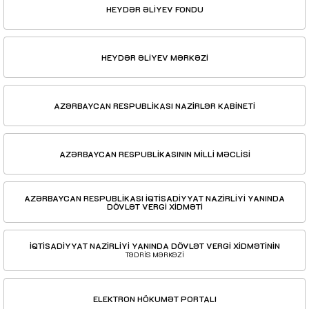
HEYDƏR ƏLİYEV FONDU
HEYDƏR ƏLİYEV MƏRKƏZİ
AZƏRBAYCAN RESPUBLİKASI NAZİRLƏR KABİNETİ
AZƏRBAYCAN RESPUBLİKASININ MİLLİ MƏCLİSİ
AZƏRBAYCAN RESPUBLİKASI İQTİSADİYYAT NAZİRLİYİ YANINDA
DÖVLƏT VERGİ XİDMƏTİ
İQTİSADİYYAT NAZİRLİYİ YANINDA DÖVLƏT VERGİ XİDMƏTİNİN
TƏDRİS MƏRKƏZİ
ELEKTRON HÖKUMƏT PORTALI