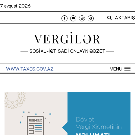
7 avqust 2026
AXTARIŞ
VERGİLƏR
SOSİAL-İQTİSADİ ONLAYN QƏZET
WWW.TAXES.GOV.AZ
MENU