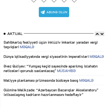
AKTUAL
Sahibkarlıq fəaliyyəti üçün inklüziv imkanlar yaradan vergi
“D
təşviqləri
MƏQALƏ
fə
lıq
Dünya iqtisadiyyatında vergi siyasətinin imperativləri
MƏQALƏ
Ni
mü
Əvəz Quliyev: “Yumşaq keçid sayəsində aparılmış islahatın
nəticələri qorunub saxlanılacaq”
MÜSAHİBƏ
Ay
ya
M
Maliyyə planlaması prizmasında büdcəyə baxış
MƏQALƏ
Az
Gülminə Məlikzadə: “Azərbaycan Bacarıqlar Akseleratoru”
ke
ixtisaslaşmış kadrların hazırlanmasını hədəfləyir”
Ay