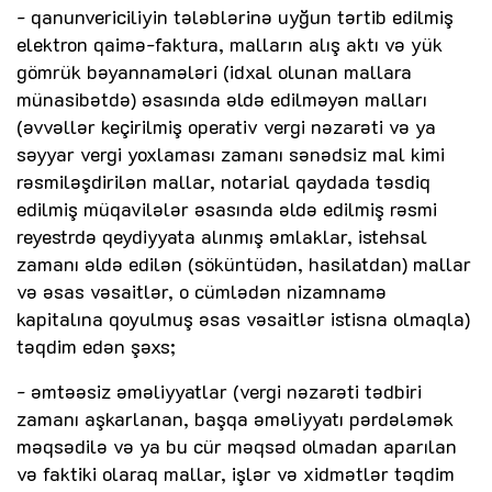
- qanunvericiliyin tələblərinə uyğun tərtib edilmiş
elektron qaimə-faktura, malların alış aktı və yük
gömrük bəyannamələri (idxal olunan mallara
münasibətdə) əsasında əldə edilməyən malları
(əvvəllər keçirilmiş operativ vergi nəzarəti və ya
səyyar vergi yoxlaması zamanı sənədsiz mal kimi
rəsmiləşdirilən mallar, notarial qaydada təsdiq
edilmiş müqavilələr əsasında əldə edilmiş rəsmi
reyestrdə qeydiyyata alınmış əmlaklar, istehsal
zamanı əldə edilən (söküntüdən, hasilatdan) mallar
və əsas vəsaitlər, o cümlədən nizamnamə
kapitalına qoyulmuş əsas vəsaitlər istisna olmaqla)
təqdim edən şəxs;
- əmtəəsiz əməliyyatlar (vergi nəzarəti tədbiri
zamanı aşkarlanan, başqa əməliyyatı pərdələmək
məqsədilə və ya bu cür məqsəd olmadan aparılan
və faktiki olaraq mallar, işlər və xidmətlər təqdim