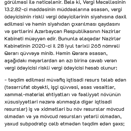
görülməsi ilə nəticələnir. Belə ki, Vergi Məcəlləsinin
13.2.82-ci maddəsinin müddəalarına əsasən, vergi
ödəyicisinin riskli vergi ödəyicilərinin siyahısına daxil
edilməsi və həmin siyahıdan çıxarılması qaydasını
və şərtlərini Azərbaycan Respublikasının Nazirlər
Kabineti müəyyən edir. Bununla əlaqədar Nazirlər
Kabinetinin 2020-ci il 28 iyul tarixli 265 nömrəli
Qərarı qüvvəyə minib. Həmin Qərara əsasən,
aşağıdakı meyarlardan ən azı birinə cavab verən
vergi ödəyicisi riskli vergi ödəyicisi hesab olunur:
- təqdim edilməsi müvafiq iqtisadi resurs tələb edən
(təsərrüfat obyekti, işçi qüvvəsi, əsas vəsaitlər,
xammal-material ehtiyatları və fəaliyyət növünün
xüsusiyyətləri nəzərə alınmaqla digər iqtisadi
resurslar) iş və xidmətləri bu növ resurslar mövcud
olmadan və ya mövcud resursları yetərli olmadan,
yaxud subpodratçı cəlb etmədən təqdim edən şəxs;