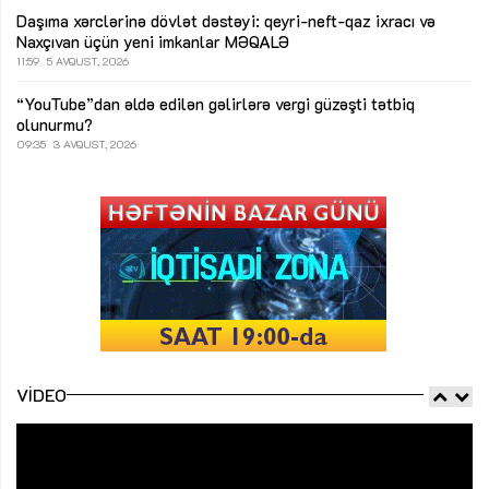
Daşıma xərclərinə dövlət dəstəyi: qeyri-neft-qaz ixracı və
Naxçıvan üçün yeni imkanlar
MƏQALƏ
11:59
5 AVQUST, 2026
“YouTube”dan əldə edilən gəlirlərə vergi güzəşti tətbiq
olunurmu?
09:35
3 AVQUST, 2026
VIDEO