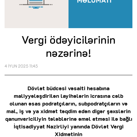
Vergi ödəyicilərinin
nəzərinə!
4 İYUN 2025 11:45
Dövlət büdcəsi vəsaiti hesabına
maliyyələşdirilən layihələrin icrasına cəlb
olunan əsas podratçıların, subpodratçıların və
mal, iş və ya xidmət təqdim edən digər şəxslərin
qanunvericiliyin tələblərinə əməl etməsi ilə bağlı
İqtisadiyyat Nazirliyi yanında Dövlət Vergi
Xidmətinin