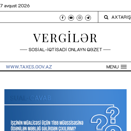
7 avqust 2026
AXTARIŞ
VERGİLƏR
SOSİAL-İQTİSADİ ONLAYN QƏZET
WWW.TAXES.GOV.AZ
MENU