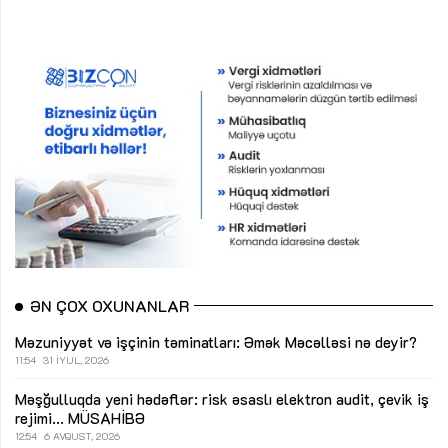
ƏN ÇOX OXUNANLAR
Məzuniyyət və işçinin təminatları: Əmək Məcəlləsi nə deyir?
11:54
31 İYUL, 2026
Məşğulluqda yeni hədəflər: risk əsaslı elektron audit, çevik iş
rejimi...
MÜSAHİBƏ
12:54
6 AVQUST, 2026