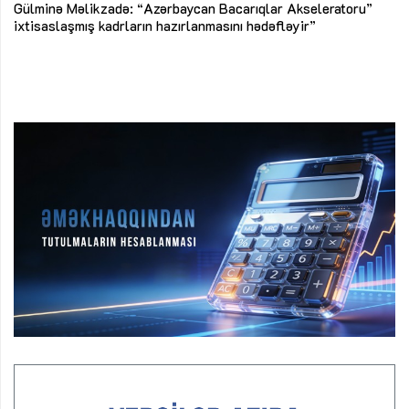
Az
Gülminə Məlikzadə: “Azərbaycan Bacarıqlar Akseleratoru”
ke
ixtisaslaşmış kadrların hazırlanmasını hədəfləyir”
Ay
su