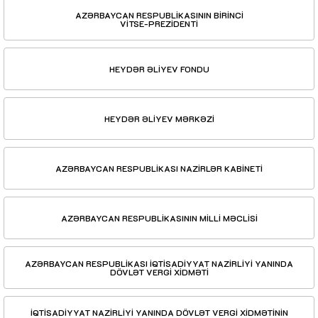
AZƏRBAYCAN RESPUBLİKASININ BİRİNCİ
VİTSE-PREZİDENTİ
HEYDƏR ƏLİYEV FONDU
HEYDƏR ƏLİYEV MƏRKƏZİ
AZƏRBAYCAN RESPUBLİKASI NAZİRLƏR KABİNETİ
AZƏRBAYCAN RESPUBLİKASININ MİLLİ MƏCLİSİ
AZƏRBAYCAN RESPUBLİKASI İQTİSADİYYAT NAZİRLİYİ YANINDA
DÖVLƏT VERGİ XİDMƏTİ
İQTİSADİYYAT NAZİRLİYİ YANINDA DÖVLƏT VERGİ XİDMƏTİNİN