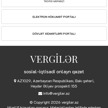
TƏDRİS MƏRKƏZİ
ELEKTRON HÖKUMƏT PORTALI
DÖVLƏT XİDMƏTLƏRİ PORTALI
VERGİLƏR
sosial-iqtisadi onlayn qəzet
AZ1029, Azərbaycan Respublikası, Bakı şəhəri,
Heydər Əliyev prospekti 155
info@vergiler.az
© Copyright 2026
vergiler.az
Müəllif hüquqları qorunur. Materiallardan istifadə edərkən