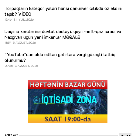
Torpaqların kateqoriyaları hansı qanunvericilikdə öz əksini
tapıb?
VİDEO
15:46
31 İYUL, 2026
Daşıma xərclərinə dövlət dəstəyi: qeyri-neft-qaz ixracı və
Naxçıvan üçün yeni imkanlar
MƏQALƏ
11:59
5 AVQUST, 2026
“YouTube”dan əldə edilən gəlirlərə vergi güzəşti tətbiq
olunurmu?
09:35
3 AVQUST, 2026
VIDEO