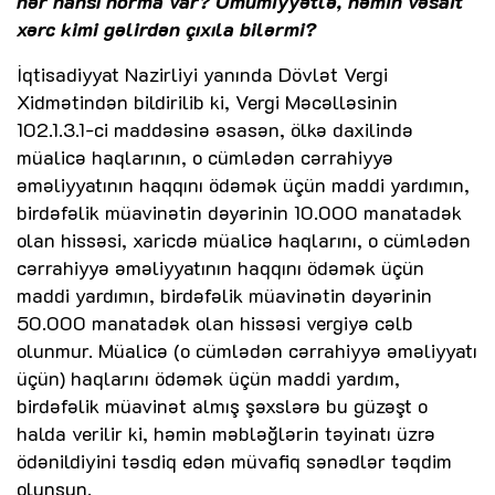
hər hansı norma var? Ümumiyyətlə, həmin vəsait
xərc kimi gəlirdən çıxıla bilərmi?
İqtisadiyyat Nazirliyi yanında Dövlət Vergi
Xidmətindən bildirilib ki, Vergi Məcəlləsinin
102.1.3.1-ci maddəsinə əsasən, ölkə daxilində
müalicə haqlarının, o cümlədən cərrahiyyə
əməliyyatının haqqını ödəmək üçün maddi yardımın,
birdəfəlik müavinətin dəyərinin 10.000 manatadək
olan hissəsi, xaricdə müalicə haqlarını, o cümlədən
cərrahiyyə əməliyyatının haqqını ödəmək üçün
maddi yardımın, birdəfəlik müavinətin dəyərinin
50.000 manatadək olan hissəsi vergiyə cəlb
olunmur. Müalicə (o cümlədən cərrahiyyə əməliyyatı
üçün) haqlarını ödəmək üçün maddi yardım,
birdəfəlik müavinət almış şəxslərə bu güzəşt o
halda verilir ki, həmin məbləğlərin təyinatı üzrə
ödənildiyini təsdiq edən müvafiq sənədlər təqdim
olunsun.