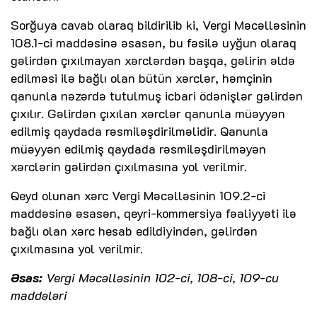
Sorğuya cavab olaraq bildirilib ki, Vergi Məcəlləsinin
108.1-ci maddəsinə əsasən, bu fəsilə uyğun olaraq
gəlirdən çıxılmayan xərclərdən başqa, gəlirin əldə
edilməsi ilə bağlı olan bütün xərclər, həmçinin
qanunla nəzərdə tutulmuş icbari ödənişlər gəlirdən
çıxılır. Gəlirdən çıxılan xərclər qanunla müəyyən
edilmiş qaydada rəsmiləşdirilməlidir. Qanunla
müəyyən edilmiş qaydada rəsmiləşdirilməyən
xərclərin gəlirdən çıxılmasına yol verilmir.
Qeyd olunan xərc Vergi Məcəlləsinin 109.2-ci
maddəsinə əsasən, qeyri-kommersiya fəaliyyəti ilə
bağlı olan xərc hesab edildiyindən, gəlirdən
çıxılmasına yol verilmir.
Əsas:
Vergi Məcəlləsinin 102-ci, 108-ci, 109-cu
maddələri