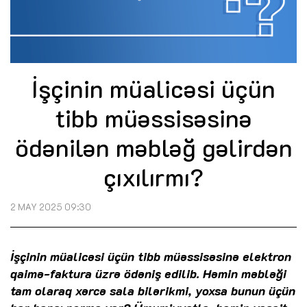
İşçinin müalicəsi üçün
tibb müəssisəsinə
ödənilən məbləğ gəlirdən
çıxılırmı?
2 MAY 2025 09:30
İşçinin müalicəsi üçün tibb müəssisəsinə elektron
qaimə-faktura üzrə ödəniş edilib. Həmin məbləği
tam olaraq xərcə sala bilərikmi, yoxsa bunun üçün