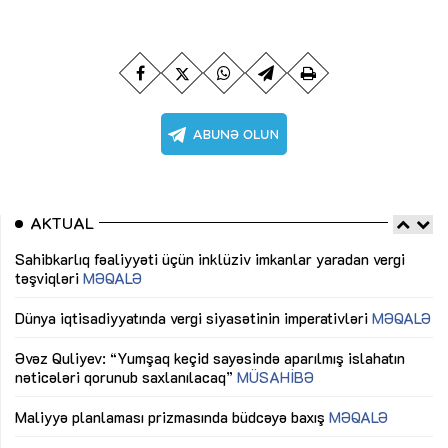
AKTUAL
Sahibkarlıq fəaliyyəti üçün inklüziv imkanlar yaradan vergi
“D
təşviqləri
MƏQALƏ
fə
lıq
Dünya iqtisadiyyatında vergi siyasətinin imperativləri
MƏQALƏ
Ni
mü
Əvəz Quliyev: “Yumşaq keçid sayəsində aparılmış islahatın
nəticələri qorunub saxlanılacaq”
MÜSAHİBƏ
Ay
ya
M
Maliyyə planlaması prizmasında büdcəyə baxış
MƏQALƏ