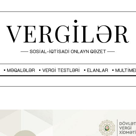
VERGİLƏR
SOSİAL-İQTİSADİ ONLAYN QƏZET
MƏQALƏLƏR
VERGI TESTLƏRI
ELANLAR
MULTIME
GBP
2,2882
RUB
2,1023
Sahibkarlıq fəaliyyəti üçün inklüziv
“Düzgün kommunikasiyanın
imkanlar yaradan vergi təşviqləri
real iş və sistemli fəaliyyə
MƏQALƏ
MÜSAHİBƏ