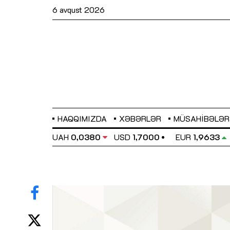
6 avqust 2026
HAQQIMIZDA
XƏBƏRLƏR
MÜSAHIBƏLƏR
EL
0,6486
UAH
0,0380
USD
1,7000
EUR
1,9633