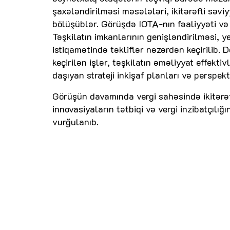
şaxələndirilməsi məsələləri, ikitərəfli səvi
bölüşüblər. Görüşdə IOTA-nın fəaliyyəti və 
Təşkilatın imkanlarının genişləndirilməsi, y
istiqamətində təkliflər nəzərdən keçirilib.
keçirilən işlər, təşkilatın əməliyyat effekti
daşıyan strateji inkişaf planları və perspekt
Görüşün davamında vergi sahəsində ikitərəfl
innovasiyaların tətbiqi və vergi inzibatçılı
vurğulanıb.