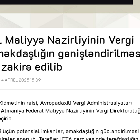
 Maliyyə Nazirliyinin Vergi
əməkdaşlığın genişləndirilməs
zakirə edilib
4 APREL 2025 15:39
Xidmətinin rəisi, Avropadaxili Vergi Administrasiyaları
 Almaniya Federal Maliyyə Nazirliyinin Vergi Direktoratlığ
çirib.
si üçün potensial imkanlar, əməkdaşlığın gücləndirilməsi
rələr aparılıb. Tərəflər IOTA çərçivəsində tərəfdaşlığın