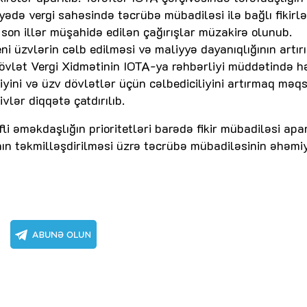
yyədə vergi sahəsində təcrübə mübadiləsi ilə bağlı fikirlə
son illər müşahidə edilən çağırışlar müzakirə olunub.
eni üzvlərin cəlb edilməsi və maliyyə dayanıqlığının artır
 Dövlət Vergi Xidmətinin IOTA-ya rəhbərliyi müddətində h
vliyini və üzv dövlətlər üçün cəlbediciliyini artırmaq məq
ivlər diqqətə çatdırılıb.
i əməkdaşlığın prioritetləri barədə fikir mübadiləsi apar
ğının təkmilləşdirilməsi üzrə təcrübə mübadiləsinin əhəmi