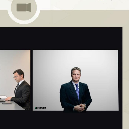
Dünya iqtisadiyyatında vergi
Nicat İmanov: "Vergi qanunv
siyasətinin imperativləri
MƏQALƏ
dəyişikliklər sahibkarlıq m
yaxşılaşdırılmasına xidmət 
MÜSAHİBƏ
Əvəz Quliyev: “Yumşaq keçid
sayəsində aparılmış islahatın nəticələri
qorunub saxlanılacaq”
MÜSAHİBƏ
Aytən Kərimova: “Məqsədi
inklüziv iş mühiti yaratmaq
öyrənən komanda formalaş
Maliyyə planlaması prizmasında
MÜSAHİBƏ
büdcəyə baxış
MƏQALƏ
Azərbaycanda dövlət-özəl 
Gülminə Məlikzadə: “Azərbaycan
çərçivəsində həyata keçirilə
Bacarıqlar Akseleratoru” ixtisaslaşmış
layihə
VİDEO
kadrların hazırlanmasını hədəfləyir”
Aydın Hüseynov: “Əsrin mü
Azərbaycanın iqtisadi suve
təmin edən əsas dayaqlard
MÜSAHİBƏ