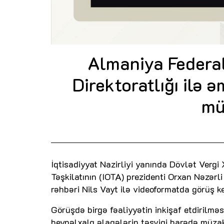
Almaniya Federal
Direktoratlığı ilə 
mü
İqtisadiyyat Nazirliyi yanında Dövlət Vergi 
Təşkilatının (IOTA) prezidenti Orxan Nəzərli
rəhbəri Nils Vayt ilə videoformatda görüş ke
Görüşdə birgə fəaliyyətin inkişaf etdirilmə
beynəlxalq əlaqələrin təşviqi barədə müzaki