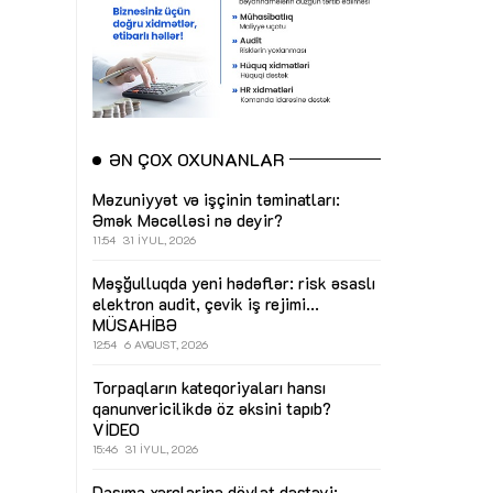
ƏN ÇOX OXUNANLAR
Məzuniyyət və işçinin təminatları:
Əmək Məcəlləsi nə deyir?
11:54
31 İYUL, 2026
Məşğulluqda yeni hədəflər: risk əsaslı
elektron audit, çevik iş rejimi...
MÜSAHİBƏ
12:54
6 AVQUST, 2026
Torpaqların kateqoriyaları hansı
qanunvericilikdə öz əksini tapıb?
VİDEO
15:46
31 İYUL, 2026
Daşıma xərclərinə dövlət dəstəyi: