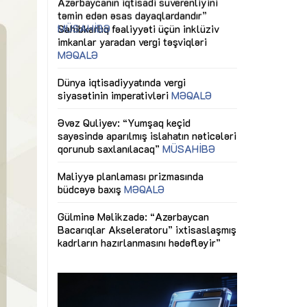
ericiliyinə
Dünya iqtisadiyyatında vergi
Nicat İmanov: "
ühitinin
siyasətinin imperativləri
MƏQALƏ
dəyişikliklər s
edir"
yaxşılaşdırılma
MÜSAHİBƏ
Əvəz Quliyev: “Yumşaq keçid
sayəsində aparılmış islahatın nəticələri
miz daha
qorunub saxlanılacaq”
MÜSAHİBƏ
Aytən Kərimov
, çevik və
inklüziv iş müh
dırmaqdır”
öyrənən komand
Maliyyə planlaması prizmasında
MÜSAHİBƏ
büdcəyə baxış
MƏQALƏ
tərəfdaşlığı
Azərbaycanda d
Gülminə Məlikzadə: “Azərbaycan
n ilk pilot
çərçivəsində hə
Bacarıqlar Akseleratoru” ixtisaslaşmış
layihə
VİDEO
kadrların hazırlanmasını hədəfləyir”
qaviləsi”
Aydın Hüseynov
renliyini
Azərbaycanın iq
andır”
təmin edən əsa
MÜSAHİBƏ