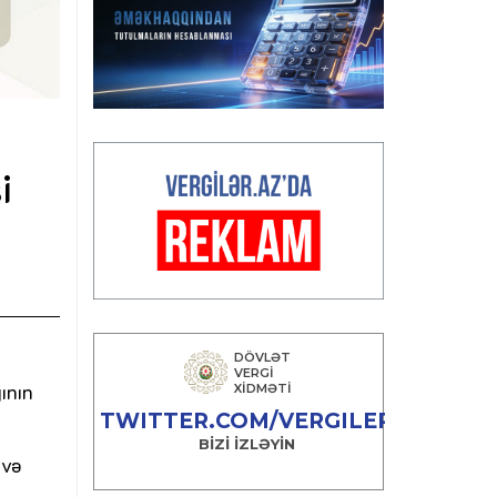
i
ının
 və