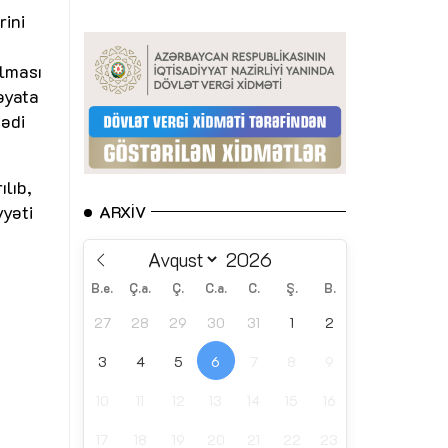
rini
ılması
əyata
sədi
ılıb,
yyəti
ARXIV
B.e.
Ç.a.
Ç.
C.a.
C.
Ş.
B.
27
28
29
30
31
1
2
3
4
5
6
7
8
9
10
11
12
13
14
15
16
17
18
19
20
21
22
23