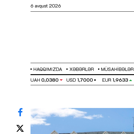
6 avqust 2026
HAQQIMIZDA
XƏBƏRLƏR
MÜSAHIBƏLƏR
EL
0,6486
UAH
0,0380
USD
1,7000
EUR
1,9633