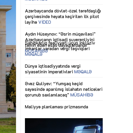
ericiliyinə
Dünya iqtisadiyyatında vergi
Nicat İmanov: "
ühitinin
siyasətinin imperativləri
MƏQALƏ
dəyişikliklər s
edir"
yaxşılaşdırılma
MÜSAHİBƏ
Əvəz Quliyev: “Yumşaq keçid
sayəsində aparılmış islahatın nəticələri
miz daha
qorunub saxlanılacaq”
MÜSAHİBƏ
Aytən Kərimov
, çevik və
inklüziv iş müh
dırmaqdır”
öyrənən komand
Maliyyə planlaması prizmasında
MÜSAHİBƏ
büdcəyə baxış
MƏQALƏ
tərəfdaşlığı
Azərbaycanda d
Gülminə Məlikzadə: “Azərbaycan
n ilk pilot
çərçivəsində hə
Bacarıqlar Akseleratoru” ixtisaslaşmış
layihə
VİDEO
kadrların hazırlanmasını hədəfləyir”
qaviləsi”
Aydın Hüseynov
renliyini
Azərbaycanın iq
andır”
təmin edən əsa
MÜSAHİBƏ