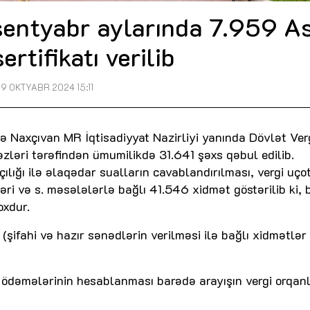
entyabr aylarında 7.959 A
ertifikatı verilib
9 OKTYABR 2024 15:11
ə Naxçıvan MR İqtisadiyyat Nazirliyi yanında Dövlət Ver
zləri tərəfindən ümumilikdə 31.641 şəxs qəbul edilib.
çılığı ilə əlaqədar sualların cavablandırılması, vergi uço
ri və s. məsələlərlə bağlı 41.546 xidmət göstərilib ki, 
oxdur.
şifahi və hazır sənədlərin verilməsi ilə bağlı xidmətlər 
i ödəmələrinin hesablanması barədə arayışın vergi orqan