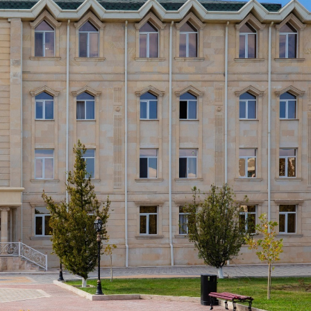
Dünya iqtisadiyyatında vergi
Nicat İmanov: "Vergi qanunv
siyasətinin imperativləri
MƏQALƏ
dəyişikliklər sahibkarlıq m
yaxşılaşdırılmasına xidmət 
MÜSAHİBƏ
Əvəz Quliyev: “Yumşaq keçid
sayəsində aparılmış islahatın nəticələri
qorunub saxlanılacaq”
MÜSAHİBƏ
Aytən Kərimova: “Məqsədi
inklüziv iş mühiti yaratmaq
öyrənən komanda formalaş
Maliyyə planlaması prizmasında
MÜSAHİBƏ
büdcəyə baxış
MƏQALƏ
Azərbaycanda dövlət-özəl 
Gülminə Məlikzadə: “Azərbaycan
çərçivəsində həyata keçirilə
Bacarıqlar Akseleratoru” ixtisaslaşmış
layihə
VİDEO
kadrların hazırlanmasını hədəfləyir”
Aydın Hüseynov: “Əsrin mü
Azərbaycanın iqtisadi suve
təmin edən əsas dayaqlard
MÜSAHİBƏ