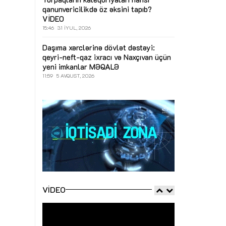
qanunvericilikdə öz əksini tapıb?
VİDEO
15:46
31 İYUL, 2026
Daşıma xərclərinə dövlət dəstəyi:
qeyri-neft-qaz ixracı və Naxçıvan üçün
yeni imkanlar
MƏQALƏ
11:59
5 AVQUST, 2026
VIDEO