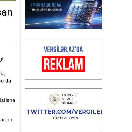
san
gi
tu,
bu da
istisna
larına