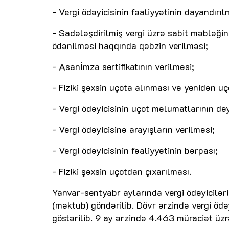
- Vergi ödəyicisinin fəaliyyətinin dayandırıl
- Sadələşdirilmiş vergi üzrə sabit məbləğin,
ödənilməsi haqqında qəbzin verilməsi;
- Asanİmza sertifikatının verilməsi;
- Fiziki şəxsin uçota alınması və yenidən uç
- Vergi ödəyicisinin uçot məlumatlarının dəy
- Vergi ödəyicisinə arayışların verilməsi;
- Vergi ödəyicisinin fəaliyyətinin bərpası;
- Fiziki şəxsin uçotdan çıxarılması.
Yanvar-sentyabr aylarında vergi ödəyicilər
(məktub) göndərilib. Dövr ərzində vergi ödəy
göstərilib. 9 ay ərzində 4.463 müraciət üzrə