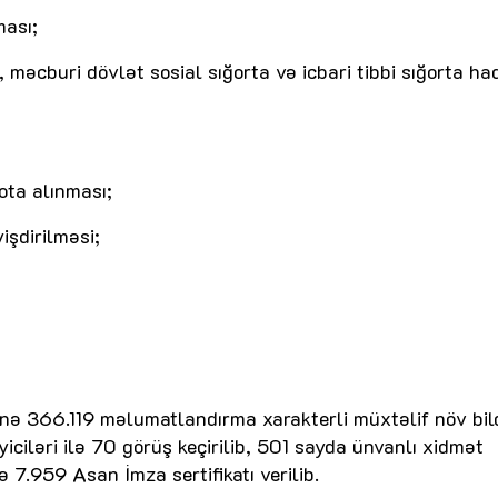
ması;
 məcburi dövlət sosial sığorta və icbari tibbi sığorta ha
ota alınması;
işdirilməsi;
inə 366.119 məlumatlandırma xarakterli müxtəlif növ bild
iciləri ilə 70 görüş keçirilib, 501 sayda ünvanlı xidmət
 7.959 Asan İmza sertifikatı verilib.