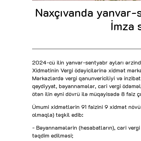
Naxçıvanda yanvar-s
İmza s
2024-cü ilin yanvar-sentyabr ayları ərzind
Xidmətinin Vergi ödəyicilərinə xidmət mərkə
Mərkəzlərdə vergi qanunvericiliyi və inzibat
qeydiyyat, bəyannamələr, cari vergi ödəmələ
ötən ilin eyni dövrü ilə müqayisədə 8 faiz ç
Ümumi xidmətlərin 91 faizini 9 xidmət növü (
olmaqla) təşkil edib:
- Bəyannamələrin (hesabatların), cari verg
təqdim edilməsi;