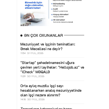
ƏN ÇOX OXUNANLAR
Məzuniyyət və işçinin təminatları:
Əmək Məcəlləsi nə deyir?
11:54
31 İYUL, 2026
"Startap" şəhadətnaməsini uğura
çevirən yerli layihələr: "Hellojob.az" və
"iCheck"
MƏQALƏ
11:29
30 İYUL, 2026
Orta aylıq muzdlu işçi sayı
hesablanarkən analıq məzuniyyətində
olan işçi nəzərə alınırmı?
14:18
30 İYUL, 2026
Torpaqların kateqoriyaları hansı