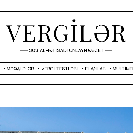
VERGİLƏR
SOSİAL-İQTİSADİ ONLAYN QƏZET
MƏQALƏLƏR
VERGI TESTLƏRI
ELANLAR
MULTIME
GBP
2,2882
RUB
2,1023
Sahibkarlıq fəaliyyəti üçün inklüziv
“Düzgün kommunikasiyanın
imkanlar yaradan vergi təşviqləri
real iş və sistemli fəaliyyə
MƏQALƏ
MÜSAHİBƏ