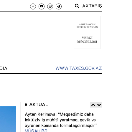
AXTARIŞ
DIA
WWW.TAXES.GOV.AZ
AKTUAL
 arxasında
Sahibkarlıq fəaliyyəti üçün inklüziv
“Düzgün kommun
t dayanır”
imkanlar yaradan vergi təşviqləri
real iş və siste
MƏQALƏ
MÜSAHİBƏ