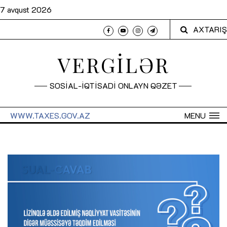
7 avqust 2026
AXTARIŞ
VERGİLƏR
SOSİAL-İQTİSADİ ONLAYN QƏZET
WWW.TAXES.GOV.AZ
MENU