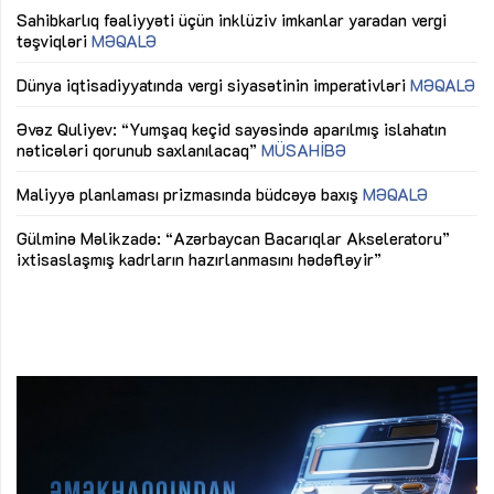
Sahibkarlıq fəaliyyəti üçün inklüziv imkanlar yaradan vergi
“D
təşviqləri
MƏQALƏ
fə
lıq
Dünya iqtisadiyyatında vergi siyasətinin imperativləri
MƏQALƏ
Ni
mü
Əvəz Quliyev: “Yumşaq keçid sayəsində aparılmış islahatın
nəticələri qorunub saxlanılacaq”
MÜSAHİBƏ
Ay
ya
M
Maliyyə planlaması prizmasında büdcəyə baxış
MƏQALƏ
Az
Gülminə Məlikzadə: “Azərbaycan Bacarıqlar Akseleratoru”
ke
ixtisaslaşmış kadrların hazırlanmasını hədəfləyir”
Ay
su