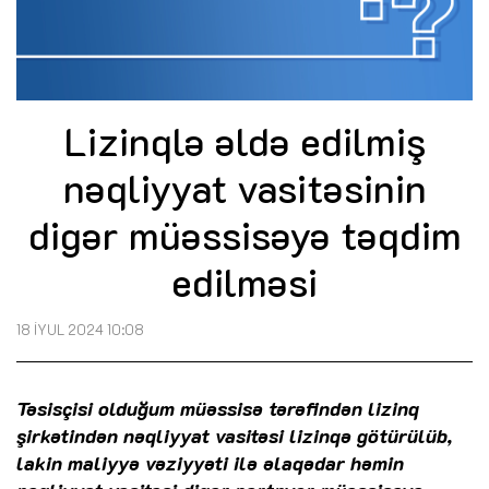
Lizinqlə əldə edilmiş
nəqliyyat vasitəsinin
digər müəssisəyə təqdim
edilməsi
18 İYUL 2024 10:08
Təsisçisi olduğum müəssisə tərəfindən lizinq
şirkətindən nəqliyyat vasitəsi lizinqə götürülüb,
lakin maliyyə vəziyyəti ilə əlaqədar həmin