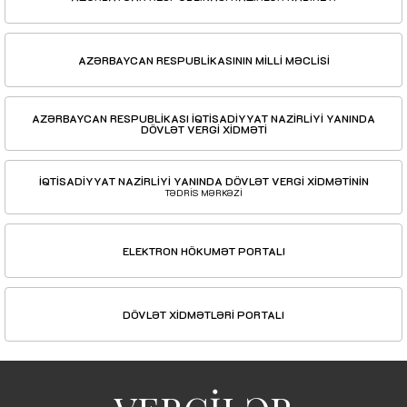
AZƏRBAYCAN RESPUBLİKASININ MİLLİ MƏCLİSİ
AZƏRBAYCAN RESPUBLİKASI İQTİSADİYYAT NAZİRLİYİ YANINDA
DÖVLƏT VERGİ XİDMƏTİ
İQTİSADİYYAT NAZİRLİYİ YANINDA DÖVLƏT VERGİ XİDMƏTİNİN
TƏDRİS MƏRKƏZİ
ELEKTRON HÖKUMƏT PORTALI
DÖVLƏT XİDMƏTLƏRİ PORTALI