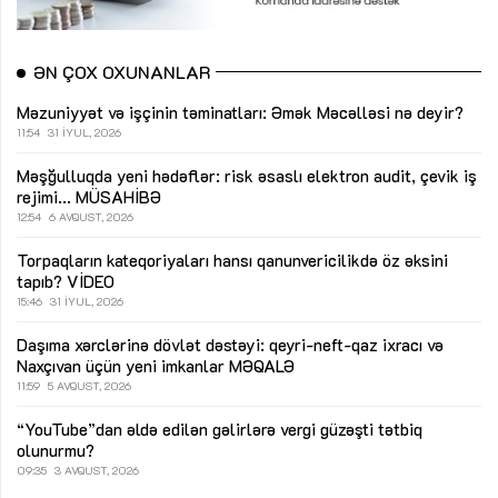
ƏN ÇOX OXUNANLAR
Məzuniyyət və işçinin təminatları: Əmək Məcəlləsi nə deyir?
11:54
31 İYUL, 2026
Məşğulluqda yeni hədəflər: risk əsaslı elektron audit, çevik iş
rejimi...
MÜSAHİBƏ
12:54
6 AVQUST, 2026
Torpaqların kateqoriyaları hansı qanunvericilikdə öz əksini
tapıb?
VİDEO
15:46
31 İYUL, 2026
Daşıma xərclərinə dövlət dəstəyi: qeyri-neft-qaz ixracı və
Naxçıvan üçün yeni imkanlar
MƏQALƏ
11:59
5 AVQUST, 2026
“YouTube”dan əldə edilən gəlirlərə vergi güzəşti tətbiq
olunurmu?
09:35
3 AVQUST, 2026