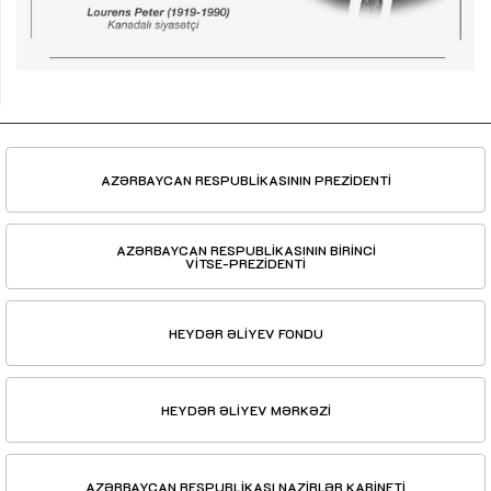
AZƏRBAYCAN RESPUBLİKASININ PREZİDENTİ
AZƏRBAYCAN RESPUBLİKASININ BİRİNCİ
VİTSE-PREZİDENTİ
HEYDƏR ƏLİYEV FONDU
HEYDƏR ƏLİYEV MƏRKƏZİ
AZƏRBAYCAN RESPUBLİKASI NAZİRLƏR KABİNETİ