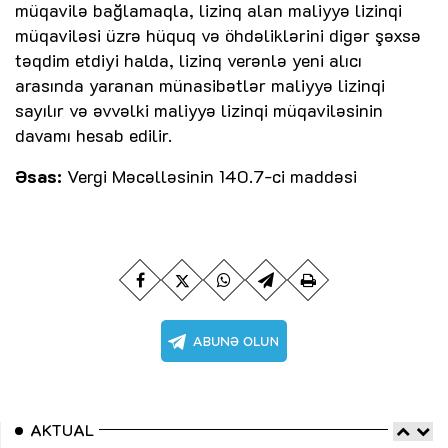
müqavilə bağlamaqla, lizinq alan maliyyə lizinqi
müqaviləsi üzrə hüquq və öhdəliklərini digər şəxsə
təqdim etdiyi halda, lizinq verənlə yeni alıcı
arasında yaranan münasibətlər maliyyə lizinqi
sayılır və əvvəlki maliyyə lizinqi müqaviləsinin
davamı hesab edilir.
Əsas:
Vergi Məcəlləsinin 140.7-ci maddəsi
AKTUAL