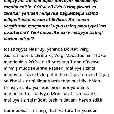
nəqliyyat vasitəsi digər partnyor müəssisəyə
təqdim edilib. 2024-cü ildə lizinq şirkəti və
tərəflər yenidən müqavilə bağlamaqla lizinq
müqaviləsini davam etdiriblər. Bu zaman
vergitutma məqsədləri üçün lizinq əməliyyatları
pozulurmu? Yeni müqavilə üzrə maliyyə lizinqi
davam edirmi?
İqtisadiyyat Nazirliyi yanında Dövlət Vergi
Xidmətindən bildirilib ki, Vergi Məcəlləsinin 140-cı
maddəsinin 2024-cü il yanvarın 1-dən qüvvəyə
minmiş müddəalarına əsasən, maliyyə lizinqi
müqaviləsi üzrə lizinq alan bu müqavilə üzrə hüquq
və öhdəliklərini digər şəxsə təqdim etdiyi halda,
lizinq verənlə yeni alıcı arasında yaranmış
münasibətlər maliyyə lizinqi sayılır və əvvəlki
maliyyə lizinqi müqaviləsinin davamı hesab edilir.
Buna əsasən, lizinq şirkəti və tərəflər yenidən