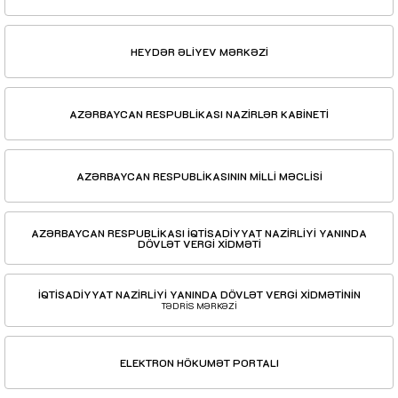
HEYDƏR ƏLİYEV MƏRKƏZİ
AZƏRBAYCAN RESPUBLİKASI NAZİRLƏR KABİNETİ
AZƏRBAYCAN RESPUBLİKASININ MİLLİ MƏCLİSİ
AZƏRBAYCAN RESPUBLİKASI İQTİSADİYYAT NAZİRLİYİ YANINDA
DÖVLƏT VERGİ XİDMƏTİ
İQTİSADİYYAT NAZİRLİYİ YANINDA DÖVLƏT VERGİ XİDMƏTİNİN
TƏDRİS MƏRKƏZİ
ELEKTRON HÖKUMƏT PORTALI