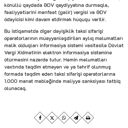
könüllü qaydada ƏDV qeydiyyatına durmaqla,
fəaliyyətlərini mənfəət (gəlir) vergisi və ƏDV
ödəyicisi kimi davam etdirmək hüququ verilir.
Bu istiqamətdə digər dəyişiklik taksi sifarişi
operatorlarının müəyyənləşdirilən aylıq məlumatları
malik olduqları informasiya sistemi vasitəsilə Dövlət
Vergi Xidmətinin elektron informasiya sisteminə
ötürməsini nəzərdə tutur. Həmin məlumatları
vaxtında təqdim etməyən və ya təhrif olunmuş
formada təqdim edən taksi sifarişi operatorlarına
1.000 manat məbləğində maliyyə sanksiyası tətbiq
olunacaq.