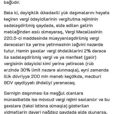
bağlıdır.
Belə ki, dəyişiklik ölkədaxili yük daşımalarını həyata
keçirən vergi ödəyicilərinin vergitutma rejiminin
sadələşdirilmiş qaydada, əldə edilən gəlirin
məbləğindən asılı olmayaraq, Vergi Məcəlləsinin
220.5-ci maddəsində müəyyənləşdirilmiş vergi
dərəcələri ilə yerinə yetirməsinin ləğvini nəzərdə
tutur. Həmin şəxslər vergi öhdəliklərini 2% dərəcə
ilə sadələşdirilmiş vergi və ya mənfəət (gəlir)
vergisinin ödəyicisi kimi yerinə yetirəcək (rüb
ərzində 30% limit nəzərə alınmaqla), eyni zamanda
illik dövriyyə 200 min manatı keçdikdə, məcburi
ƏDV qeydiyyatı öhdəliyi yaranacaq.
Sərnişin daşınması ilə məşğul olanlara
münasibətdə isə mövcud vergi rejimi saxlanılır və bu
şəxslərə (taksi istisna olmaqla) göstərilən
xidmətlərin dəyəri nağdsız qaydada əldə olunarsa,