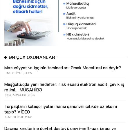
ƏN ÇOX OXUNANLAR
Məzuniyyət və işçinin təminatları: Əmək Məcəlləsi nə deyir?
11:54
31 İYUL, 2026
Məşğulluqda yeni hədəflər: risk əsaslı elektron audit, çevik iş
rejimi...
MÜSAHİBƏ
12:54
6 AVQUST, 2026
Torpaqların kateqoriyaları hansı qanunvericilikdə öz əksini
tapıb?
VİDEO
15:46
31 İYUL, 2026
Daşıma xərclərinə dövlət dəstəyi: qeyri-neft-qaz ixracı və