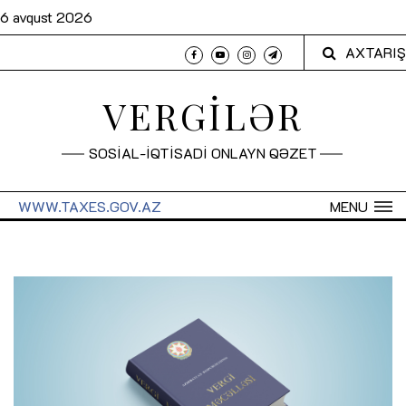
6 avqust 2026
AXTARIŞ
VERGİLƏR
SOSİAL-İQTİSADİ ONLAYN QƏZET
WWW.TAXES.GOV.AZ
MENU