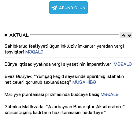
AKTUAL
Sahibkarlıq fəaliyyəti üçün inklüziv imkanlar yaradan vergi
“D
təşviqləri
MƏQALƏ
fə
lıq
Dünya iqtisadiyyatında vergi siyasətinin imperativləri
MƏQALƏ
Ni
mü
Əvəz Quliyev: “Yumşaq keçid sayəsində aparılmış islahatın
nəticələri qorunub saxlanılacaq”
MÜSAHİBƏ
Ay
ya
M
Maliyyə planlaması prizmasında büdcəyə baxış
MƏQALƏ
Az
Gülminə Məlikzadə: “Azərbaycan Bacarıqlar Akseleratoru”
ke
ixtisaslaşmış kadrların hazırlanmasını hədəfləyir”
Ay
su