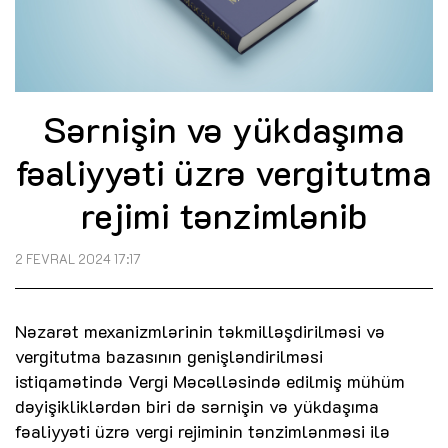
Sərnişin və yükdaşıma
fəaliyyəti üzrə vergitutma
rejimi tənzimlənib
2 FEVRAL 2024 17:17
Nəzarət mexanizmlərinin təkmilləşdirilməsi və
vergitutma bazasının genişləndirilməsi
istiqamətində Vergi Məcəlləsində edilmiş mühüm
dəyişikliklərdən biri də sərnişin və yükdaşıma
fəaliyyəti üzrə vergi rejiminin tənzimlənməsi ilə