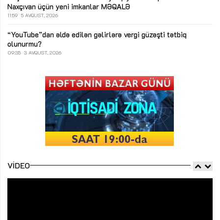
Naxçıvan üçün yeni imkanlar
MƏQALƏ
11:59
5 AVQUST, 2026
“YouTube”dan əldə edilən gəlirlərə vergi güzəşti tətbiq
olunurmu?
09:35
3 AVQUST, 2026
VIDEO