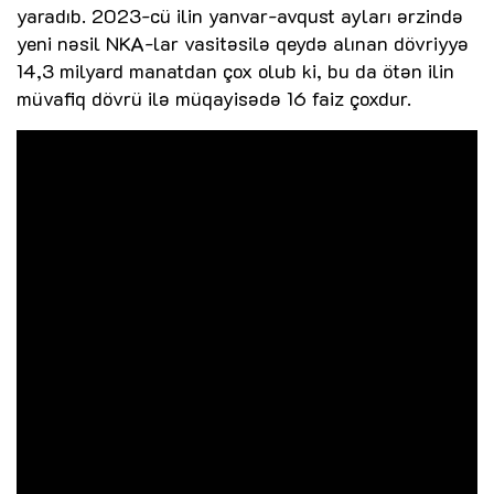
yaradıb. 2023-cü ilin yanvar-avqust ayları ərzində
yeni nəsil NKA-lar vasitəsilə qeydə alınan dövriyyə
14,3 milyard manatdan çox olub ki, bu da ötən ilin
müvafiq dövrü ilə müqayisədə 16 faiz çoxdur.