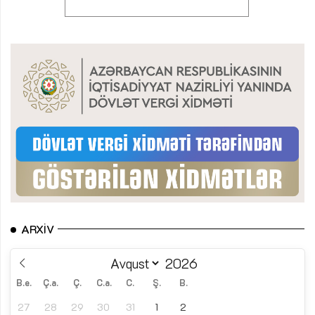
ARXIV
B.e.
Ç.a.
Ç.
C.a.
C.
Ş.
B.
27
28
29
30
31
1
2