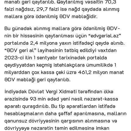
manatı geri qaytarılıb. Qaytarılmış vəsaitin 70,3
faizi nağdsız, 29,7 faizi isə nağd qaydada alınmış
mallara görə ödənilmiş ƏDV məbləğidir.
Bu günədək alınmış mallara görə ödənilmiş ƏDV-
nin bir hissəsinin qaytarılması üçün “edvgerial.az”
portalında 2,4 milyona yaxın istifadəçi qeydə alınıb.
“ƏDV geri al” layihəsinin tətbiq edildiyi vaxtdan
2023-ci ilin 1 sentyabr tarixinədək portalda
qeydiyyatdan keçmiş istehlakçılara ümumilikdə 1
milyarddan çox kassa çeki üzrə 461,2 milyon manat
ƏDV məbləği geri qaytarılıb.
İndiyədək Dövlət Vergi Xidməti tərəfindən ölkə
ərazisində 93 min ədəd yeni nəsil nəzarət-kassa
aparatı quraşdırılıb. Bu tip aparatlardan istifadə
hesablaşmaların daha şəffaf aparılmasına, malların
qanunsuz dövriyyəsinin qarşısının alınmasına və
dövriyyəyə nəzarətin təmin edilməsinə imkan