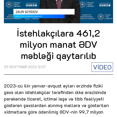
İstehlakçılara 461,2
milyon manat ƏDV
məbləği qaytarılıb
VİDEO
29 SENTYABR 2023 12:07
2023-cü ilin yanvar-avqust ayları ərzində fiziki
şəxs olan istehlakçılar tərəfindən ölkə ərazisində
pərakəndə ticarət, ictimai iaşə və tibb fəaliyyəti
göstərən şəxslərdən alınmış mallara və göstərilən
xidmətlərə görə ödənilmiş ƏDV-nin 99,7 milyon