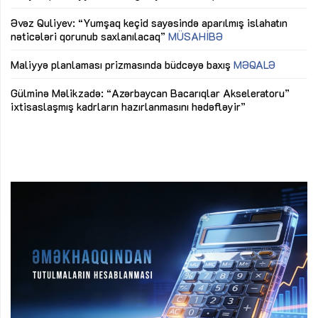
mü
Əvəz Quliyev: “Yumşaq keçid sayəsində aparılmış islahatın
nəticələri qorunub saxlanılacaq”
MÜSAHİBƏ
Ay
ya
M
Maliyyə planlaması prizmasında büdcəyə baxış
MƏQALƏ
Az
Gülminə Məlikzadə: “Azərbaycan Bacarıqlar Akseleratoru”
ke
ixtisaslaşmış kadrların hazırlanmasını hədəfləyir”
Ay
su