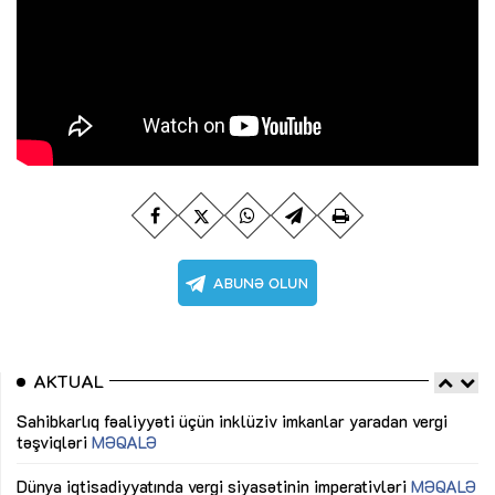
AKTUAL
Sahibkarlıq fəaliyyəti üçün inklüziv imkanlar yaradan vergi
“D
təşviqləri
MƏQALƏ
fə
lıq
Dünya iqtisadiyyatında vergi siyasətinin imperativləri
MƏQALƏ
Ni