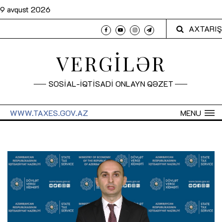
9 avqust 2026
AXTARIŞ
VERGİLƏR
SOSİAL-İQTİSADİ ONLAYN QƏZET
WWW.TAXES.GOV.AZ
MENU