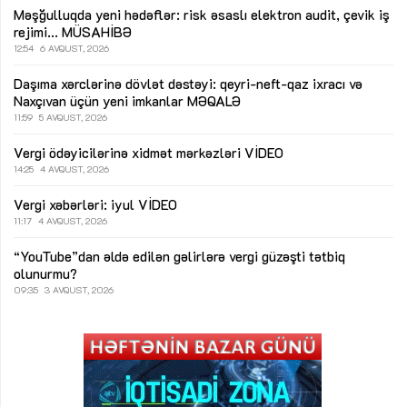
Məşğulluqda yeni hədəflər: risk əsaslı elektron audit, çevik iş
rejimi...
MÜSAHİBƏ
12:54
6 AVQUST, 2026
Daşıma xərclərinə dövlət dəstəyi: qeyri-neft-qaz ixracı və
Naxçıvan üçün yeni imkanlar
MƏQALƏ
11:59
5 AVQUST, 2026
Vergi ödəyicilərinə xidmət mərkəzləri
VİDEO
14:25
4 AVQUST, 2026
Vergi xəbərləri: iyul
VİDEO
11:17
4 AVQUST, 2026
“YouTube”dan əldə edilən gəlirlərə vergi güzəşti tətbiq
olunurmu?
09:35
3 AVQUST, 2026