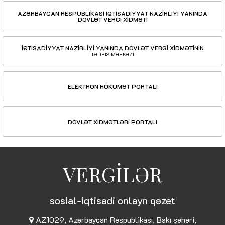
AZƏRBAYCAN RESPUBLİKASI İQTİSADİYYAT NAZİRLİYİ YANINDA
DÖVLƏT VERGİ XİDMƏTİ
İQTİSADİYYAT NAZİRLİYİ YANINDA DÖVLƏT VERGİ XİDMƏTİNİN
TƏDRİS MƏRKƏZİ
ELEKTRON HÖKUMƏT PORTALI
DÖVLƏT XİDMƏTLƏRİ PORTALI
VERGİLƏR
sosial-iqtisadi onlayn qəzet
AZ1029, Azərbaycan Respublikası, Bakı şəhəri,