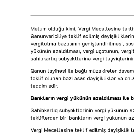
Məlum olduğu kimi, Vergi Məcəlləsinə təklif 
Qanunvericiliyə təklif edilmiş dəyişiklikləri
vergitutma bazasının genişləndirilməsi, sosi
yükünün azaldılması, vergi uçotunun, vergi
sahibkarlıq subyektlərinə vergi təşviqlərinin
Qanun layihəsi ilə bağlı müzakirələr davam 
təklif olunan bəzi əsas dəyişikliklər və onl
təqdim edir.
Bankların vergi yükünün azaldılması ilə b
Sahibkarlıq subyektlərinin vergi yükünün az
təkliflərdən biri bankların vergi yükünün aza
Vergi Məcəlləsinə təklif edilmiş dəyişikli