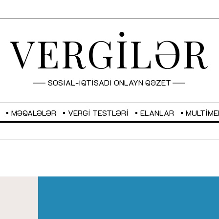
VERGİLƏR
SOSİAL-İQTİSADİ ONLAYN QƏZET
MƏQALƏLƏR
VERGI TESTLƏRI
ELANLAR
MULTIME
GBP
2,2873
RUB
2,0816
Sahibkarlıq fəaliyyəti üçün inklüziv
“Düzgün kommunikasiyanın
imkanlar yaradan vergi təşviqləri
real iş və sistemli fəaliyyə
MƏQALƏ
MÜSAHİBƏ