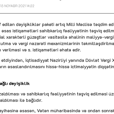
15 NOYABR 2021 14:22
edilən dəyişikliklər paketi artıq Milli Məclisə təqdim edi
n əsas istiqamətləri sahibkarlıq fəaliyyətinin təşviq edilm
al xarakterli güzəştlər vasitəsilə əhalinin maliyyə-vergi
tutma və vergi nəzarəti mexanizmlərinin təkmilləşdirilmə
 verilməsi və s. istiqamətləri əhatə edir.
etdiyindən, İqtisadiyyat Nazirliyi yanında Dövlət Vergi 
arın əsaslandırılmasını hissə-hissə ictimaiyyətin diqqəti
ağlı dəyişiklik
aldılması və sahibkarlıq fəaliyyətinin təşviq edilməsi üz
ldılması ilə bağlıdır.
k layihəsinə əsasən, Vətən müharibəsində və ondan sonrak