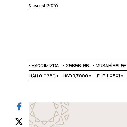
9 avqust 2026
HAQQIMIZDA
XƏBƏRLƏR
MÜSAHIBƏLƏR
EL
0,6489
UAH
0,0380
USD
1,7000
EUR
1,9591