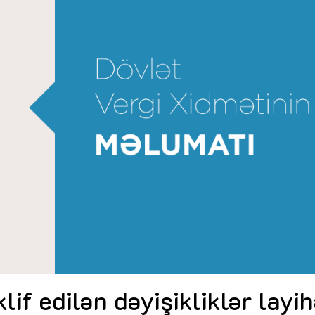
Dünya iqtisadiyyatında vergi
Nicat İmanov: "Vergi qanunv
siyasətinin imperativləri
MƏQALƏ
dəyişikliklər sahibkarlıq m
yaxşılaşdırılmasına xidmət 
MÜSAHİBƏ
Əvəz Quliyev: “Yumşaq keçid
sayəsində aparılmış islahatın nəticələri
qorunub saxlanılacaq”
MÜSAHİBƏ
Aytən Kərimova: “Məqsədi
inklüziv iş mühiti yaratmaq
öyrənən komanda formalaş
Maliyyə planlaması prizmasında
MÜSAHİBƏ
büdcəyə baxış
MƏQALƏ
Azərbaycanda dövlət-özəl 
Gülminə Məlikzadə: “Azərbaycan
çərçivəsində həyata keçirilə
Bacarıqlar Akseleratoru” ixtisaslaşmış
layihə
VİDEO
kadrların hazırlanmasını hədəfləyir”
Aydın Hüseynov: “Əsrin mü
Azərbaycanın iqtisadi suve
təmin edən əsas dayaqlard
MÜSAHİBƏ
lif edilən dəyişikliklər layih