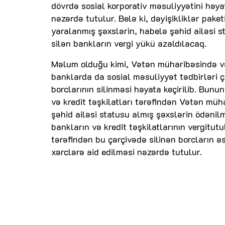
dövrdə sosial korporativ məsuliyyətini həy
nəzərdə tutulur. Belə ki, dəyişikliklər pa
yaralanmış şəxslərin, habelə şəhid ailəsi s
silən bankların vergi yükü azaldılacaq.
Məlum olduğu kimi, Vətən müharibəsində və 
banklarda da sosial məsuliyyət tədbirləri ç
borclarının silinməsi həyata keçirilib. Bun
və kredit təşkilatları tərəfindən Vətən mü
şəhid ailəsi statusu almış şəxslərin ödənil
bankların və kredit təşkilatlarının vergitut
tərəfindən bu çərçivədə silinən borcların ə
xərclərə aid edilməsi nəzərdə tutulur.