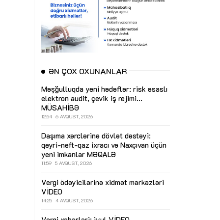
ƏN ÇOX OXUNANLAR
Məşğulluqda yeni hədəflər: risk əsaslı
elektron audit, çevik iş rejimi...
MÜSAHİBƏ
12:54
6 AVQUST, 2026
Daşıma xərclərinə dövlət dəstəyi:
qeyri-neft-qaz ixracı və Naxçıvan üçün
yeni imkanlar
MƏQALƏ
11:59
5 AVQUST, 2026
Vergi ödəyicilərinə xidmət mərkəzləri
VİDEO
14:25
4 AVQUST, 2026
Vergi xəbərləri: iyul
VİDEO