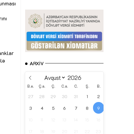
lunması
ını
anklar
elə
ARXIV
B.e.
Ç.a.
Ç.
C.a.
C.
Ş.
B.
27
28
29
30
31
1
2
3
4
5
6
7
8
9
10
11
12
13
14
15
16
17
18
19
20
21
22
23