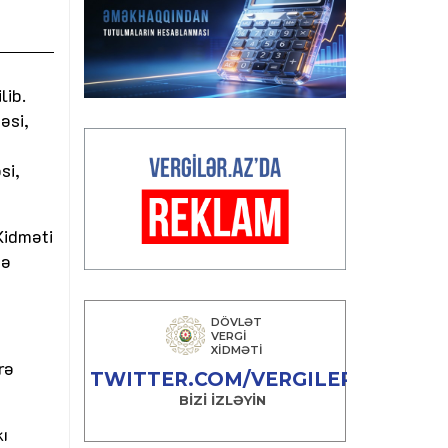
lib.
əsi,
si,
Xidməti
nə
rə
ı