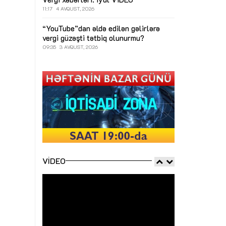
11:17
4 AVQUST, 2026
“YouTube”dan əldə edilən gəlirlərə
vergi güzəşti tətbiq olunurmu?
09:35
3 AVQUST, 2026
VIDEO