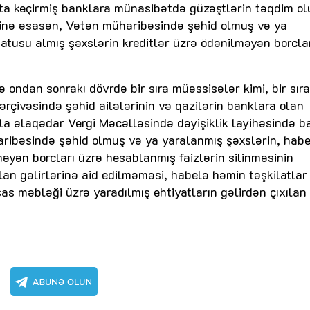
ata keçirmiş banklara münasibətdə güzəştlərin təqdim o
ketinə əsasən, Vətən müharibəsində şəhid olmuş və ya
tatusu almış şəxslərin kreditlər üzrə ödənilməyən borclar
ondan sonrakı dövrdə bir sıra müəssisələr kimi, bir sıra
ərçivəsində şəhid ailələrinin və qazilərin banklara olan
unla əlaqədar Vergi Məcəlləsində dəyişiklik layihəsində b
haribəsində şəhid olmuş və ya yaralanmış şəxslərin, hab
məyən borcları üzrə hesablanmış faizlərin silinməsinin
ulan gəlirlərinə aid edilməməsi, habelə həmin təşkilatlar
sas məbləği üzrə yaradılmış ehtiyatların gəlirdən çıxılan