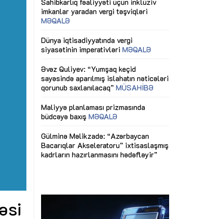
ericiliyinə
Dünya iqtisadiyyatında vergi
Nicat İmanov: "
ühitinin
siyasətinin imperativləri
MƏQALƏ
dəyişikliklər s
edir"
yaxşılaşdırılma
MÜSAHİBƏ
Əvəz Quliyev: “Yumşaq keçid
sayəsində aparılmış islahatın nəticələri
miz daha
qorunub saxlanılacaq”
MÜSAHİBƏ
Aytən Kərimov
, çevik və
inklüziv iş müh
dırmaqdır”
öyrənən komand
Maliyyə planlaması prizmasında
MÜSAHİBƏ
büdcəyə baxış
MƏQALƏ
tərəfdaşlığı
Azərbaycanda d
Gülminə Məlikzadə: “Azərbaycan
n ilk pilot
çərçivəsində hə
Bacarıqlar Akseleratoru” ixtisaslaşmış
layihə
VİDEO
kadrların hazırlanmasını hədəfləyir”
qaviləsi”
Aydın Hüseynov
renliyini
Azərbaycanın iq
andır”
təmin edən əsa
MÜSAHİBƏ
əsi