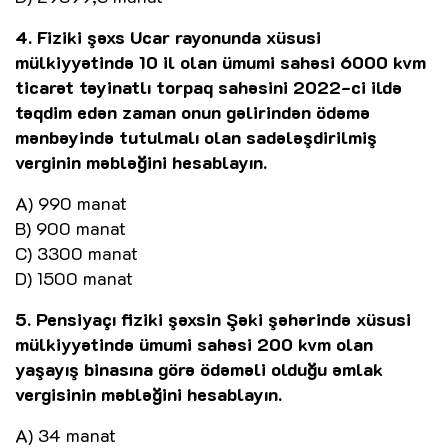
4. Fiziki şəxs Ucar rayonunda xüsusi
mülkiyyətində 10 il olan ümumi sahəsi 6000 kvm
ticarət təyinatlı torpaq sahəsini 2022-ci ildə
təqdim edən zaman onun gəlirindən ödəmə
mənbəyində tutulmalı olan sadələşdirilmiş
verginin məbləğini hesablayın.
A) 990 manat
B) 900 manat
C) 3300 manat
D) 1500 manat
5. Pensiyaçı fiziki şəxsin Şəki şəhərində xüsusi
mülkiyyətində ümumi sahəsi 200 kvm olan
yaşayış binasına görə ödəməli olduğu əmlak
vergisinin məbləğini hesablayın.
A) 34 manat