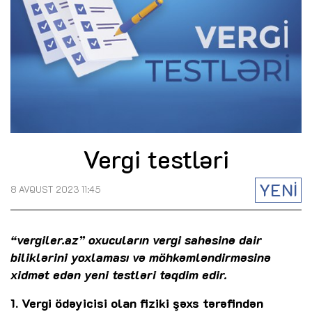
Vergi testləri
YENİ
8 AVQUST 2023 11:45
“vergiler.az” oxucuların vergi sahəsinə dair
biliklərini yoxlaması və möhkəmləndirməsinə
xidmət edən yeni testləri təqdim edir.
1. Vergi ödəyicisi olan fiziki şəxs tərəfindən