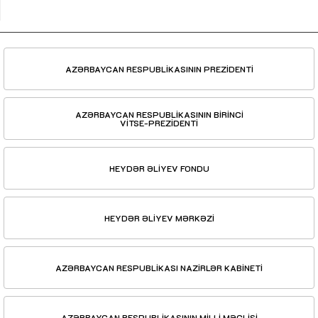
AZƏRBAYCAN RESPUBLİKASININ PREZİDENTİ
AZƏRBAYCAN RESPUBLİKASININ BİRİNCİ
VİTSE-PREZİDENTİ
HEYDƏR ƏLİYEV FONDU
HEYDƏR ƏLİYEV MƏRKƏZİ
AZƏRBAYCAN RESPUBLİKASI NAZİRLƏR KABİNETİ
AZƏRBAYCAN RESPUBLİKASININ MİLLİ MƏCLİSİ