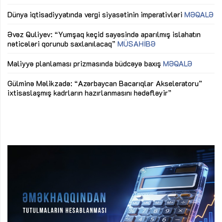
lıq
Dünya iqtisadiyyatında vergi siyasətinin imperativləri
MƏQALƏ
Ni
mü
Əvəz Quliyev: “Yumşaq keçid sayəsində aparılmış islahatın
nəticələri qorunub saxlanılacaq”
MÜSAHİBƏ
Ay
ya
M
Maliyyə planlaması prizmasında büdcəyə baxış
MƏQALƏ
Az
Gülminə Məlikzadə: “Azərbaycan Bacarıqlar Akseleratoru”
ke
ixtisaslaşmış kadrların hazırlanmasını hədəfləyir”
Ay
su