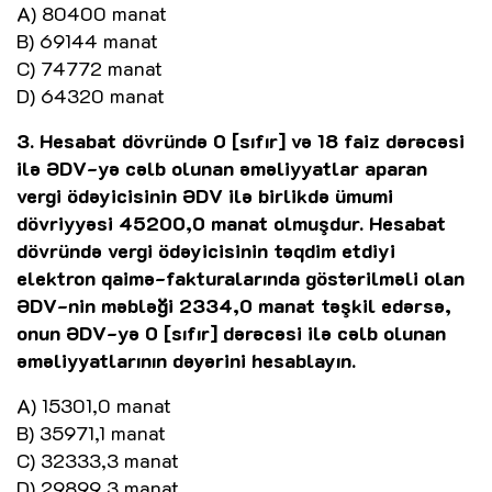
A) 80400 manat
B) 69144 manat
C) 74772 manat
D) 64320 manat
3. Hesabat dövründə 0 [sıfır] və 18 faiz dərəcəsi
ilə ƏDV-yə cəlb olunan əməliyyatlar aparan
vergi ödəyicisinin ƏDV ilə birlikdə ümumi
dövriyyəsi 45200,0 manat olmuşdur. Hesabat
dövründə vergi ödəyicisinin təqdim etdiyi
elektron qaimə-fakturalarında göstərilməli olan
ƏDV-nin məbləği 2334,0 manat təşkil edərsə,
onun ƏDV-yə 0 [sıfır] dərəcəsi ilə cəlb olunan
əməliyyatlarının dəyərini hesablayın.
A) 15301,0 manat
B) 35971,1 manat
C) 32333,3 manat
D) 29899,3 manat