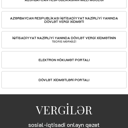
AZƏRBAYCAN RESPUBLİKASI İQTİSADİYYAT NAZİRLİYİ YANINDA
DÖVLƏT VERGİ XİDMƏTİ
İQTİSADİYYAT NAZİRLİYİ YANINDA DÖVLƏT VERGİ XİDMƏTİNİN
TƏDRİS MƏRKƏZİ
ELEKTRON HÖKUMƏT PORTALI
DÖVLƏT XİDMƏTLƏRİ PORTALI
VERGİLƏR
sosial-iqtisadi onlayn qəzet