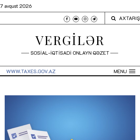
7 avqust 2026
AXTARIŞ
VERGİLƏR
SOSİAL-İQTİSADİ ONLAYN QƏZET
WWW.TAXES.GOV.AZ
MENU