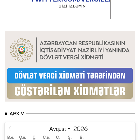
ARXIV
B.e.
Ç.a.
Ç.
C.a.
C.
Ş.
B.