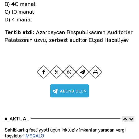
B) 40 manat
C) 10 manat
D) 4 manat
Tərtib etdi:
Azərbaycan Respublikasının Auditorlar
Palatasının üzvü, sərbəst auditor Elşad Hacaliyev
AKTUAL
Sahibkarlıq fəaliyyəti üçün inklüziv imkanlar yaradan vergi
“D
təşviqləri
MƏQALƏ
fə