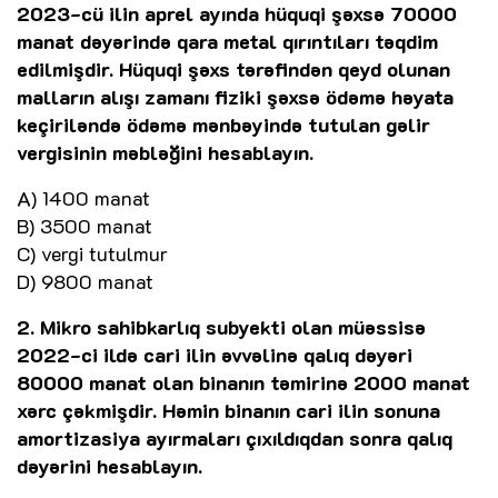
2023-cü ilin aprel ayında hüquqi şəxsə 70000
manat dəyərində qara metal qırıntıları təqdim
edilmişdir. Hüquqi şəxs tərəfindən qeyd olunan
malların alışı zamanı fiziki şəxsə ödəmə həyata
keçiriləndə ödəmə mənbəyində tutulan gəlir
vergisinin məbləğini hesablayın.
A) 1400 manat
B) 3500 manat
C) vergi tutulmur
D) 9800 manat
2. Mikro sahibkarlıq subyekti olan müəssisə
2022-ci ildə cari ilin əvvəlinə qalıq dəyəri
80000 manat olan binanın təmirinə 2000 manat
xərc çəkmişdir. Həmin binanın cari ilin sonuna
amortizasiya ayırmaları çıxıldıqdan sonra qalıq
dəyərini hesablayın.