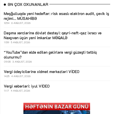
ƏN ÇOX OXUNANLAR
Məşğulluqda yeni hədəflər: risk əsaslı elektron audit, çevik iş
rejimi...
MÜSAHİBƏ
12:54
6 AVQUST, 2026
Daşıma xərclərinə dövlət dəstəyi: qeyri-neft-qaz ixracı və
Naxçıvan üçün yeni imkanlar
MƏQALƏ
11:59
5 AVQUST, 2026
“YouTube”dan əldə edilən gəlirlərə vergi güzəşti tətbiq
olunurmu?
09:35
3 AVQUST, 2026
Vergi ödəyicilərinə xidmət mərkəzləri
VİDEO
14:25
4 AVQUST, 2026
Vergi xəbərləri: iyul
VİDEO
11:17
4 AVQUST, 2026