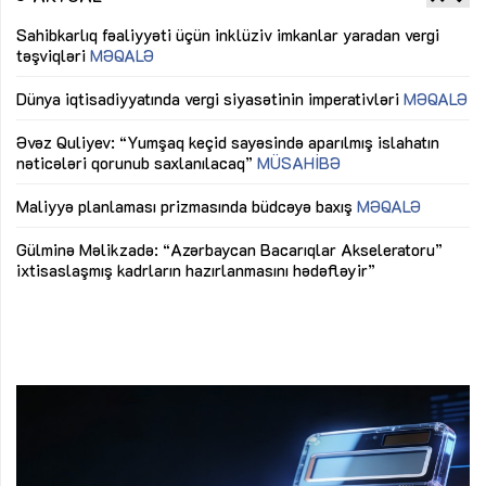
Sahibkarlıq fəaliyyəti üçün inklüziv imkanlar yaradan vergi
“D
təşviqləri
MƏQALƏ
fə
lıq
Dünya iqtisadiyyatında vergi siyasətinin imperativləri
MƏQALƏ
Ni
mü
Əvəz Quliyev: “Yumşaq keçid sayəsində aparılmış islahatın
nəticələri qorunub saxlanılacaq”
MÜSAHİBƏ
Ay
ya
M
Maliyyə planlaması prizmasında büdcəyə baxış
MƏQALƏ
Az
Gülminə Məlikzadə: “Azərbaycan Bacarıqlar Akseleratoru”
ke
ixtisaslaşmış kadrların hazırlanmasını hədəfləyir”
Ay
su