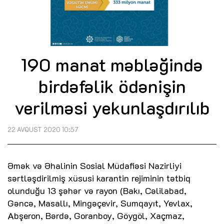
190 manat məbləğində
birdəfəlik ödənişin
verilməsi yekunlaşdırılıb
22 AVQUST 2020 10:57
Əmək və Əhalinin Sosial Müdafiəsi Nazirliyi
sərtləşdirilmiş xüsusi karantin rejiminin tətbiq
olunduğu 13 şəhər və rayon (Bakı, Cəlilabad,
Gəncə, Masallı, Mingəçevir, Sumqayıt, Yevlax,
Abşeron, Bərdə, Goranboy, Göygöl, Xaçmaz,