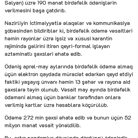
Salyan) üzrə 190 manat birdəfəlik ödənişlərin
verilməsini başa çatdırıb.
Nazirliyin İctimaiyyətlə əlaqələr və kommunikasiya
şöbəsindən bildiriblər ki, birdəfəlik ödəmə vəsaitləri
həmin rayonlar üzrə işsiz və xüsusi karantin
rejimində gəlirini itirən qeyri-formal işləyən
aztəminatlı şəxsləri əhatə edib.
Ödəniş aprel-may aylarında birdəfəlik ödəmə almaq
üçün elektron qaydada müraciət edərkən qeyd etdiyi
faktiki yaşayış ünvanı həmin 13 şəhər və rayona aid
şəxslərə təyin olunub. Vəsait may ayında birdəfəlik
ödəməni almaq üçün banklar tərəfindən onlara
verilmiş kartlar üzrə hesablara köçürülüb.
Ödəmə 272 min şəxsi əhatə edib və bunun üçün 52
milyon manat vəsait yönəldilib.
Bu, artıq pandemiya dövründə dördüncü ödənişdir.