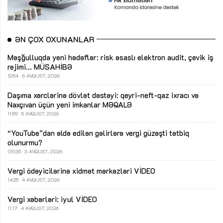
ƏN ÇOX OXUNANLAR
Məşğulluqda yeni hədəflər: risk əsaslı elektron audit, çevik iş
rejimi...
MÜSAHİBƏ
12:54
6 AVQUST, 2026
Daşıma xərclərinə dövlət dəstəyi: qeyri-neft-qaz ixracı və
Naxçıvan üçün yeni imkanlar
MƏQALƏ
11:59
5 AVQUST, 2026
“YouTube”dan əldə edilən gəlirlərə vergi güzəşti tətbiq
olunurmu?
09:35
3 AVQUST, 2026
Vergi ödəyicilərinə xidmət mərkəzləri
VİDEO
14:25
4 AVQUST, 2026
Vergi xəbərləri: iyul
VİDEO
11:17
4 AVQUST, 2026