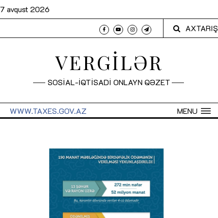
7 avqust 2026
AXTARIŞ
VERGİLƏR
SOSİAL-İQTİSADİ ONLAYN QƏZET
WWW.TAXES.GOV.AZ
MENU