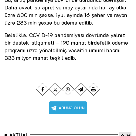
Daha əvvəl isə aprel və may aylarında hər ay ölkə
üzrə 600 min şəxsə, iyul ayında 16 şəhər və rayon
üzrə 283 min şəxsə bu ödəmə edilib.
Beləliklə, COVID-19 pandemiyası dövründə yalnız
bir dəstək istiqaməti – 190 manat birdəfəlik ödəmə
proqramı üzrə yönəldilmiş vəsaitin ümumi həcmi
333 milyon manat təşkil edib.
AKTUAL