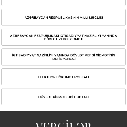
AZƏRBAYCAN RESPUBLİKASININ MİLLİ MƏCLİSİ
AZƏRBAYCAN RESPUBLİKASI İQTİSADİYYAT NAZİRLİYİ YANINDA
DÖVLƏT VERGİ XİDMƏTİ
İQTİSADİYYAT NAZİRLİYİ YANINDA DÖVLƏT VERGİ XİDMƏTİNİN
TƏDRİS MƏRKƏZİ
ELEKTRON HÖKUMƏT PORTALI
DÖVLƏT XİDMƏTLƏRİ PORTALI
VERGİLƏR