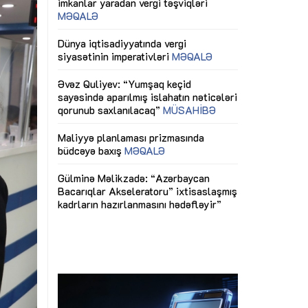
ericiliyinə
Dünya iqtisadiyyatında vergi
Nicat İmanov: "
ühitinin
siyasətinin imperativləri
MƏQALƏ
dəyişikliklər s
edir"
yaxşılaşdırılma
MÜSAHİBƏ
Əvəz Quliyev: “Yumşaq keçid
sayəsində aparılmış islahatın nəticələri
miz daha
qorunub saxlanılacaq”
MÜSAHİBƏ
Aytən Kərimov
, çevik və
inklüziv iş müh
dırmaqdır”
öyrənən komand
Maliyyə planlaması prizmasında
MÜSAHİBƏ
büdcəyə baxış
MƏQALƏ
tərəfdaşlığı
Azərbaycanda d
Gülminə Məlikzadə: “Azərbaycan
n ilk pilot
çərçivəsində hə
Bacarıqlar Akseleratoru” ixtisaslaşmış
layihə
VİDEO
kadrların hazırlanmasını hədəfləyir”
qaviləsi”
Aydın Hüseynov
renliyini
Azərbaycanın iq
andır”
təmin edən əsa
MÜSAHİBƏ