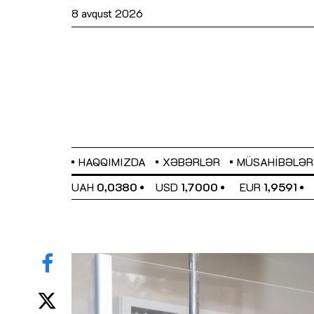
8 avqust 2026
HAQQIMIZDA
XƏBƏRLƏR
MÜSAHIBƏLƏR
EL
0,6489
UAH
0,0380
USD
1,7000
EUR
1,9591