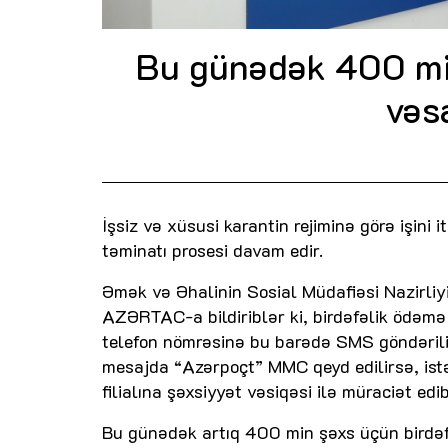
Bu günədək 400 min
vəs
İşsiz və xüsusi karantin rejiminə görə işini 
təminatı prosesi davam edir.
Əmək və Əhalinin Sosial Müdafiəsi Nazirliy
AZƏRTAC-a bildiriblər ki, birdəfəlik ödəmə
telefon nömrəsinə bu barədə SMS göndərili
mesajda “Azərpoçt” MMC qeyd edilirsə, istə
filialına şəxsiyyət vəsiqəsi ilə müraciət e
Bu günədək artıq 400 min şəxs üçün birdəfə