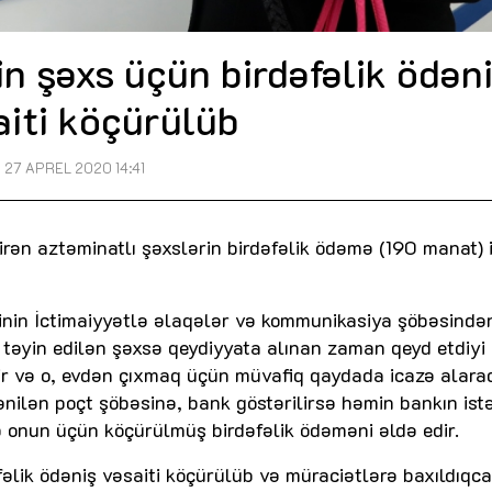
 şəxs üçün birdəfəlik ödən
aiti köçürülüb
27 APREL 2020 14:41
itirən aztəminatlı şəxslərin birdəfəlik ödəmə (190 manat) 
inin İctimaiyyətlə əlaqələr və kommunikasiya şöbəsində
 təyin edilən şəxsə qeydiyyata alınan zaman qeyd etdiyi
r və o, evdən çıxmaq üçün müvafiq qaydada icazə alara
nilən poçt şöbəsinə, bank göstərilirsə həmin bankın ist
dib onun üçün köçürülmüş birdəfəlik ödəməni əldə edir.
lik ödəniş vəsaiti köçürülüb və müraciətlərə baxıldıqca