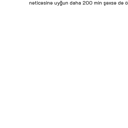
nəticəsinə uyğun daha 200 min şəxsə də ö