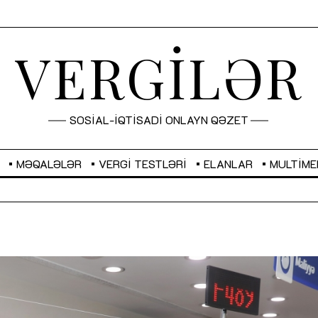
VERGİLƏR
SOSİAL-İQTİSADİ ONLAYN QƏZET
MƏQALƏLƏR
VERGI TESTLƏRI
ELANLAR
MULTIME
GBP
2,2873
RUB
2,0816
Sahibkarlıq fəaliyyəti üçün inklüziv
“Düzgün kommunikasiyanın
imkanlar yaradan vergi təşviqləri
real iş və sistemli fəaliyyə
MƏQALƏ
MÜSAHİBƏ