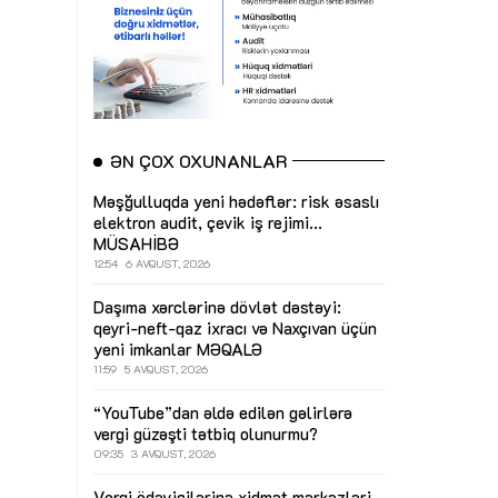
ƏN ÇOX OXUNANLAR
Məşğulluqda yeni hədəflər: risk əsaslı
elektron audit, çevik iş rejimi...
MÜSAHİBƏ
12:54
6 AVQUST, 2026
Daşıma xərclərinə dövlət dəstəyi:
qeyri-neft-qaz ixracı və Naxçıvan üçün
yeni imkanlar
MƏQALƏ
11:59
5 AVQUST, 2026
“YouTube”dan əldə edilən gəlirlərə
vergi güzəşti tətbiq olunurmu?
09:35
3 AVQUST, 2026
Vergi ödəyicilərinə xidmət mərkəzləri