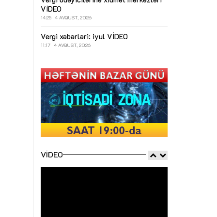
VİDEO
14:25
4 AVQUST, 2026
Vergi xəbərləri: iyul
VİDEO
11:17
4 AVQUST, 2026
VIDEO