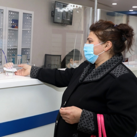
Dünya iqtisadiyyatında vergi
Nicat İmanov: "Vergi qanunv
siyasətinin imperativləri
MƏQALƏ
dəyişikliklər sahibkarlıq m
yaxşılaşdırılmasına xidmət 
MÜSAHİBƏ
Əvəz Quliyev: “Yumşaq keçid
sayəsində aparılmış islahatın nəticələri
qorunub saxlanılacaq”
MÜSAHİBƏ
Aytən Kərimova: “Məqsədi
inklüziv iş mühiti yaratmaq
öyrənən komanda formalaş
Maliyyə planlaması prizmasında
MÜSAHİBƏ
büdcəyə baxış
MƏQALƏ
Azərbaycanda dövlət-özəl 
Gülminə Məlikzadə: “Azərbaycan
çərçivəsində həyata keçirilə
Bacarıqlar Akseleratoru” ixtisaslaşmış
layihə
VİDEO
kadrların hazırlanmasını hədəfləyir”
Aydın Hüseynov: “Əsrin mü
Azərbaycanın iqtisadi suve
təmin edən əsas dayaqlard
MÜSAHİBƏ