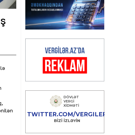
iş
ilə
n
q,
ənilən