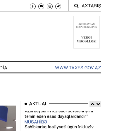
AXTARIŞ
DIA
WWW.TAXES.GOV.AZ
AKTUAL
 arxasında
Sahibkarlıq fəaliyyəti üçün inklüziv
“Düzgün kommun
t dayanır”
imkanlar yaradan vergi təşviqləri
real iş və siste
MƏQALƏ
MÜSAHİBƏ