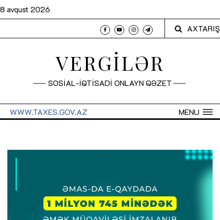
8 avqust 2026
AXTARIŞ
VERGİLƏR
SOSİAL-İQTİSADİ ONLAYN QƏZET
WWW.TAXES.GOV.AZ
MENU