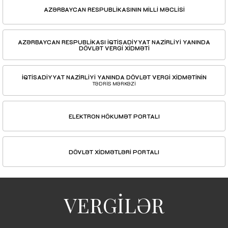
AZƏRBAYCAN RESPUBLİKASININ MİLLİ MƏCLİSİ
AZƏRBAYCAN RESPUBLİKASI İQTİSADİYYAT NAZİRLİYİ YANINDA
DÖVLƏT VERGİ XİDMƏTİ
İQTİSADİYYAT NAZİRLİYİ YANINDA DÖVLƏT VERGİ XİDMƏTİNİN
TƏDRİS MƏRKƏZİ
ELEKTRON HÖKUMƏT PORTALI
DÖVLƏT XİDMƏTLƏRİ PORTALI
VERGİLƏR