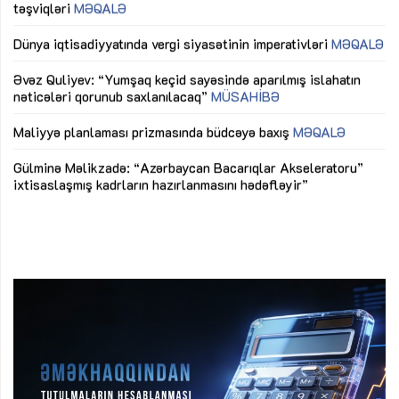
təşviqləri
MƏQALƏ
fə
lıq
Dünya iqtisadiyyatında vergi siyasətinin imperativləri
MƏQALƏ
Ni
mü
Əvəz Quliyev: “Yumşaq keçid sayəsində aparılmış islahatın
nəticələri qorunub saxlanılacaq”
MÜSAHİBƏ
Ay
ya
M
Maliyyə planlaması prizmasında büdcəyə baxış
MƏQALƏ
Az
Gülminə Məlikzadə: “Azərbaycan Bacarıqlar Akseleratoru”
ke
ixtisaslaşmış kadrların hazırlanmasını hədəfləyir”
Ay
su