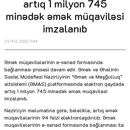
artıq 1 milyon 745
minədək əmək müqaviləsi
imzalanıb
29 İYUL 2025 11:44
Əmək müqavilələrinin e-sənəd formasında
bağlanması prosesi davam edir. Əmək və Əhalinin
Sosial Müdafiəsi Nazirliyinin “Əmək və Məşğulluq”
altsistemi (ƏMAS) platformasında elektron qaydada
artıq 1 milyon 745 minədək əmək müqaviləsi
imzalanıb.
Nazirliyin məlumatına görə, beləliklə, artıq əmək
müqavilələrinin 94 faizi elektronlaşdırılıb. Əmək
müqavilələrinin e-sənəd formasında bağlanması ilə