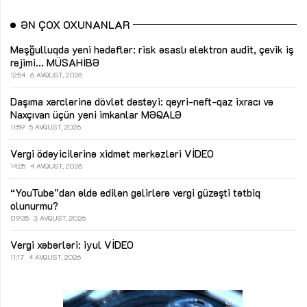
ƏN ÇOX OXUNANLAR
Məşğulluqda yeni hədəflər: risk əsaslı elektron audit, çevik iş
rejimi...
MÜSAHİBƏ
12:54
6 AVQUST, 2026
Daşıma xərclərinə dövlət dəstəyi: qeyri-neft-qaz ixracı və
Naxçıvan üçün yeni imkanlar
MƏQALƏ
11:59
5 AVQUST, 2026
Vergi ödəyicilərinə xidmət mərkəzləri
VİDEO
14:25
4 AVQUST, 2026
“YouTube”dan əldə edilən gəlirlərə vergi güzəşti tətbiq
olunurmu?
09:35
3 AVQUST, 2026
Vergi xəbərləri: iyul
VİDEO
11:17
4 AVQUST, 2026