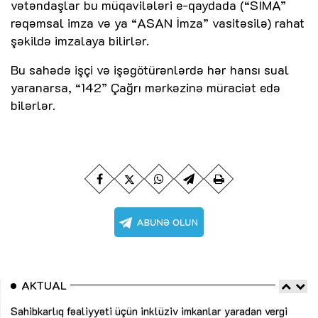
vətəndaşlar bu müqavilələri e-qaydada (“SİMA”
rəqəmsal imza və ya “ASAN İmza” vasitəsilə) rahat
şəkildə imzalaya bilirlər.
Bu sahədə işçi və işəgötürənlərdə hər hansı sual
yaranarsa, “142” Çağrı mərkəzinə müraciət edə
bilərlər.
AKTUAL
Sahibkarlıq fəaliyyəti üçün inklüziv imkanlar yaradan vergi
“D