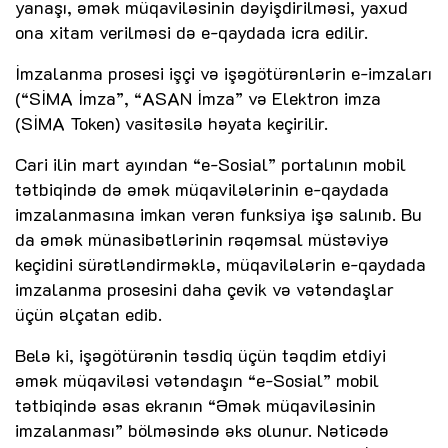
yanaşı, əmək müqaviləsinin dəyişdirilməsi, yaxud
ona xitam verilməsi də e-qaydada icra edilir.
İmzalanma prosesi işçi və işəgötürənlərin e-imzaları
(“SİMA İmza”, “ASAN İmza” və Elektron imza
(SİMA Token) vasitəsilə həyata keçirilir.
Cari ilin mart ayından “e-Sosial” portalının mobil
tətbiqində də əmək müqavilələrinin e-qaydada
imzalanmasına imkan verən funksiya işə salınıb. Bu
da əmək münasibətlərinin rəqəmsal müstəviyə
keçidini sürətləndirməklə, müqavilələrin e-qaydada
imzalanma prosesini daha çevik və vətəndaşlar
üçün əlçatan edib.
Belə ki, işəgötürənin təsdiq üçün təqdim etdiyi
əmək müqaviləsi vətəndaşın “e-Sosial” mobil
tətbiqində əsas ekranın “Əmək müqaviləsinin
imzalanması” bölməsində əks olunur. Nəticədə