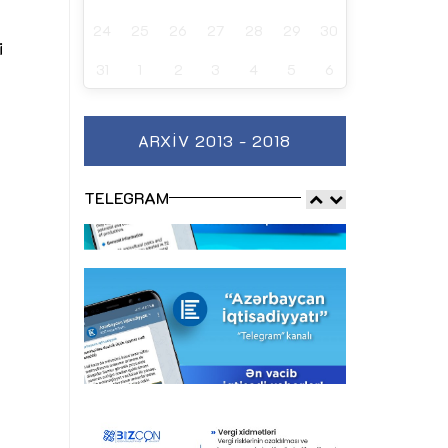
24
25
26
27
28
29
30
i
31
1
2
3
4
5
6
ARXIV 2013 - 2018
TELEGRAM