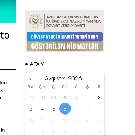
atə
ARXIV
dən
B.e.
Ç.a.
Ç.
C.a.
C.
Ş.
B.
ox
ə
27
28
29
30
31
1
2
3
4
5
6
7
8
9
10
11
12
13
14
15
16
tin
17
18
19
20
21
22
23