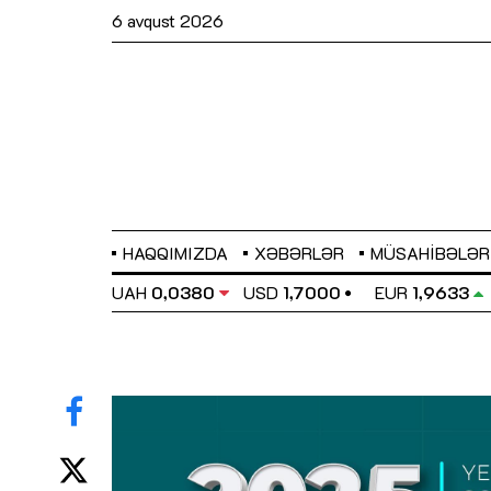
6 avqust 2026
HAQQIMIZDA
XƏBƏRLƏR
MÜSAHIBƏLƏR
EL
0,6486
UAH
0,0380
USD
1,7000
EUR
1,9633