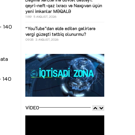
qeyri-neft-qaz ixracı və Naxçıvan üçün
yeni imkanlar
MƏQALƏ
11:59
5 AVQUST, 2026
— 140
“YouTube”dan əldə edilən gəlirlərə
vergi güzəşti tətbiq olunurmu?
09:35
3 AVQUST, 2026
nata
- 140
VIDEO