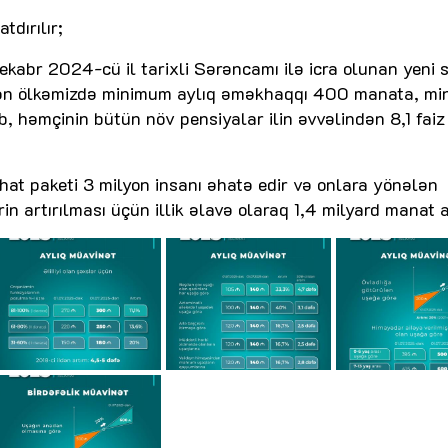
dırılır;
ekabr 2024-cü il tarixli Sərəncamı ilə icra olunan yeni s
indən ölkəmizdə minimum aylıq əməkhaqqı 400 manata, m
b, həmçinin bütün növ pensiyalar ilin əvvəlindən 8,1 faiz
hat paketi 3 milyon insanı əhatə edir və onlara yönələn
 artırılması üçün illik əlavə olaraq 1,4 milyard manat ay