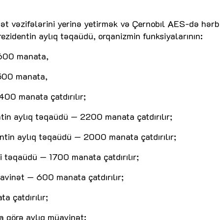
ət vəzifələrini yerinə yetirmək və Çernobıl AES-də hərb
rezidentin aylıq təqaüdü, orqanizmin funksiyalarının:
 600 manata,
 500 manata,
400 manata çatdırılır;
in aylıq təqaüdü — 2200 manata çatdırılır;
ntin aylıq təqaüdü — 2000 manata çatdırılır;
i təqaüdü — 1700 manata çatdırılır;
avinət — 600 manata çatdırılır;
 çatdırılır;
ğa görə aylıq müavinət: