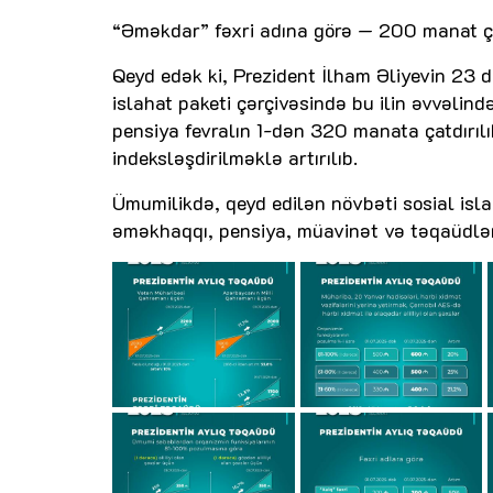
“Əməkdar” fəxri adına görə — 200 manat çat
Qeyd edək ki, Prezident İlham Əliyevin 23 d
islahat paketi çərçivəsində bu ilin əvvəl
pensiya fevralın 1-dən 320 manata çatdırılı
indeksləşdirilməklə artırılıb.
Ümumilikdə, qeyd edilən növbəti sosial isla
əməkhaqqı, pensiya, müavinət və təqaüdlərin