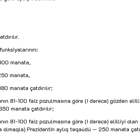
dırılır.
funksiyalarının:
 300 manata,
 250 manata,
180 manata çatdırılır;
ın 81-100 faiz pozulmasına görə (I dərəcə) gözdən əlilli
350 manata çatdırılır;
n 81-100 faiz pozulmasına görə (I dərəcə) əlilliyi olan
sna olmaqla) Prezidentin aylıq təqaüdü — 250 manata çatdı