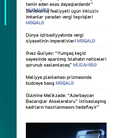
ericiliyinə
Dünya iqtisadiyyatında vergi
Nicat İmanov: "
ühitinin
siyasətinin imperativləri
MƏQALƏ
dəyişikliklər s
edir"
yaxşılaşdırılma
MÜSAHİBƏ
Əvəz Quliyev: “Yumşaq keçid
sayəsində aparılmış islahatın nəticələri
miz daha
qorunub saxlanılacaq”
MÜSAHİBƏ
Aytən Kərimov
, çevik və
inklüziv iş müh
dırmaqdır”
öyrənən komand
Maliyyə planlaması prizmasında
MÜSAHİBƏ
büdcəyə baxış
MƏQALƏ
tərəfdaşlığı
Azərbaycanda d
Gülminə Məlikzadə: “Azərbaycan
n ilk pilot
çərçivəsində hə
Bacarıqlar Akseleratoru” ixtisaslaşmış
layihə
VİDEO
kadrların hazırlanmasını hədəfləyir”
qaviləsi”
Aydın Hüseynov
renliyini
Azərbaycanın iq
andır”
təmin edən əsa
MÜSAHİBƏ