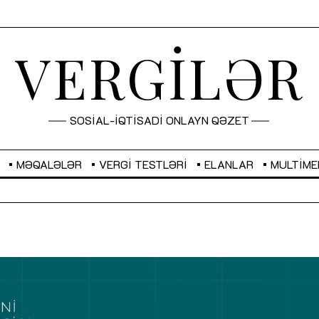
VERGİLƏR
SOSİAL-İQTİSADİ ONLAYN QƏZET
MƏQALƏLƏR
VERGI TESTLƏRI
ELANLAR
MULTIME
GBP
2,2882
RUB
2,1023
Sahibkarlıq fəaliyyəti üçün inklüziv
“Düzgün kommunikasiyanın
imkanlar yaradan vergi təşviqləri
real iş və sistemli fəaliyyə
MƏQALƏ
MÜSAHİBƏ