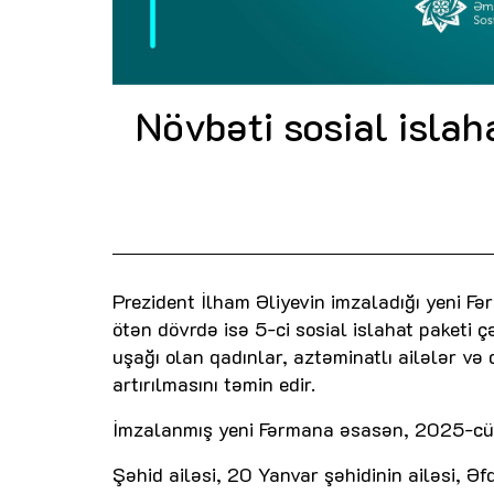
Növbəti sosial islah
Prezident İlham Əliyevin imzaladığı yeni Fər
ötən dövrdə isə 5-ci sosial islahat paketi çə
uşağı olan qadınlar, aztəminatlı ailələr v
artırılmasını təmin edir.
İmzalanmış yeni Fərmana əsasən, 2025-cü i
Şəhid ailəsi, 20 Yanvar şəhidinin ailəsi, Ə