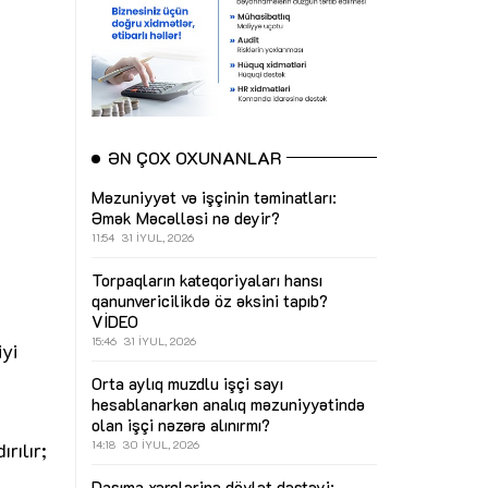
ƏN ÇOX OXUNANLAR
Məzuniyyət və işçinin təminatları:
Əmək Məcəlləsi nə deyir?
11:54
31 İYUL, 2026
Torpaqların kateqoriyaları hansı
qanunvericilikdə öz əksini tapıb?
VİDEO
15:46
31 İYUL, 2026
yi
Orta aylıq muzdlu işçi sayı
hesablanarkən analıq məzuniyyətində
olan işçi nəzərə alınırmı?
rılır;
14:18
30 İYUL, 2026
Daşıma xərclərinə dövlət dəstəyi: