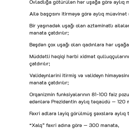
Övladlığa götürülən hər uşağa görə aylıq m
Ailə başçısını itirməyə görə aylıq müavinət
Bir yaşınadək uşağı olan aztəminatlı ailəl
manata çatdırılır;
Beşdən çox uşağı olan qadınlara hər uşağa 
Müddətli həqiqi hərbi xidmət qulluqçuların
çatdırılır;
Valideynlərini itirmiş və valideyn himayəs
manata çatdırılır;
Orqanizmin funksiyalarının 81-100 faiz pozu
edənlərə Prezidentin aylıq təqaüdü — 120 m
Fəxri adlara layiq görülmüş şəxslərə aylıq 
“Xalq” fəxri adına görə — 300 manata,