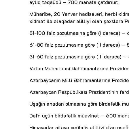
aylıq təqaüdü – 700 manata çatdırılır;
Müharibə, 20 Yanvar hadisələri, hərbi xidm
xidmət ilə əlaqədar əlilliyi olan şəxslərə P
81-100 faiz pozulmasına görə (I dərəcə) —
61-80 faiz pozulmasına görə (II dərəcə) —
31-60 faiz pozulmasına görə (III dərəcə) — 
Vətən Müharibəsi Qəhrəmanlarına Prezident
Azərbaycanın Milli Qəhrəmanlarına Prezide
Azərbaycan Respublikası Prezidentinin fərd
Uşağın anadan olmasına görə birdəfəlik mü
Dəfn üçün birdəfəlik müavinət — 600 manata
Himayədar ailəyə verilmiş əlilliyi olan uşa