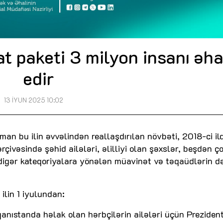
at paketi 3 milyon insanı əh
edir
13 İYUN 2025 10:02
man bu ilin əvvəlindən reallaşdırılan növbəti, 2018-ci il
rçivəsində şəhid ailələri, əlilliyi olan şəxslər, beşdən ç
ə digər kateqoriyalara yönələn müavinət və təqaüdlərin d
lin 1 iyulundan:
fqanıstanda həlak olan hərbçilərin ailələri üçün Preziden