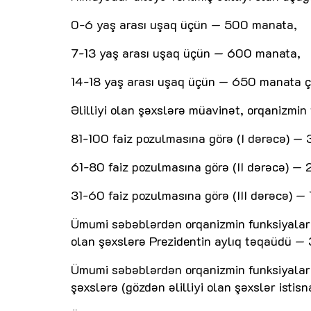
0-6 yaş arası uşaq üçün — 500 manata,
7-13 yaş arası uşaq üçün — 600 manata,
14-18 yaş arası uşaq üçün — 650 manata çat
Əlilliyi olan şəxslərə müavinət, orqanizmin 
81-100 faiz pozulmasına görə (I dərəcə) —
61-80 faiz pozulmasına görə (II dərəcə) —
31-60 faiz pozulmasına görə (III dərəcə) — 
Ümumi səbəblərdən orqanizmin funksiyaların
olan şəxslərə Prezidentin aylıq təqaüdü — 
Ümumi səbəblərdən orqanizmin funksiyalarını
şəxslərə (gözdən əlilliyi olan şəxslər isti