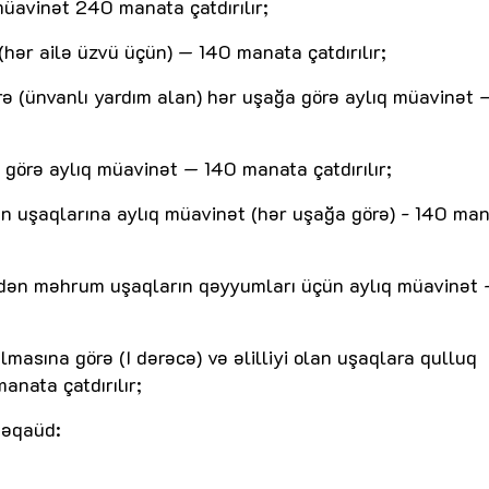
üavinət 240 manata çatdırılır;
 (hər ailə üzvü üçün) — 140 manata çatdırılır;
ərə (ünvanlı yardım alan) hər uşağa görə aylıq müavinət 
görə aylıq müavinət — 140 manata çatdırılır;
ın uşaqlarına aylıq müavinət (hər uşağa görə) - 140 ma
indən məhrum uşaqların qəyyumları üçün aylıq müavinət 
lmasına görə (I dərəcə) və əlilliyi olan uşaqlara qulluq
anata çatdırılır;
təqaüd: