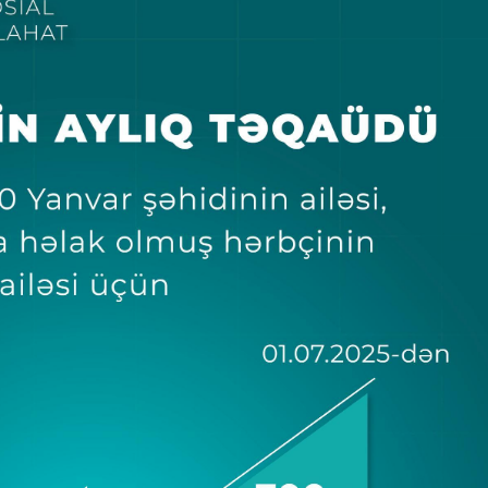
Dünya iqtisadiyyatında vergi
Nicat İmanov: "Vergi qanunv
siyasətinin imperativləri
MƏQALƏ
dəyişikliklər sahibkarlıq m
yaxşılaşdırılmasına xidmət 
MÜSAHİBƏ
Əvəz Quliyev: “Yumşaq keçid
sayəsində aparılmış islahatın nəticələri
qorunub saxlanılacaq”
MÜSAHİBƏ
Aytən Kərimova: “Məqsədi
inklüziv iş mühiti yaratmaq
öyrənən komanda formalaş
Maliyyə planlaması prizmasında
MÜSAHİBƏ
büdcəyə baxış
MƏQALƏ
Azərbaycanda dövlət-özəl 
Gülminə Məlikzadə: “Azərbaycan
çərçivəsində həyata keçirilə
Bacarıqlar Akseleratoru” ixtisaslaşmış
layihə
VİDEO
kadrların hazırlanmasını hədəfləyir”
Aydın Hüseynov: “Əsrin mü
Azərbaycanın iqtisadi suve
təmin edən əsas dayaqlard
MÜSAHİBƏ