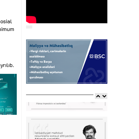
osial
inimum
rılıb.