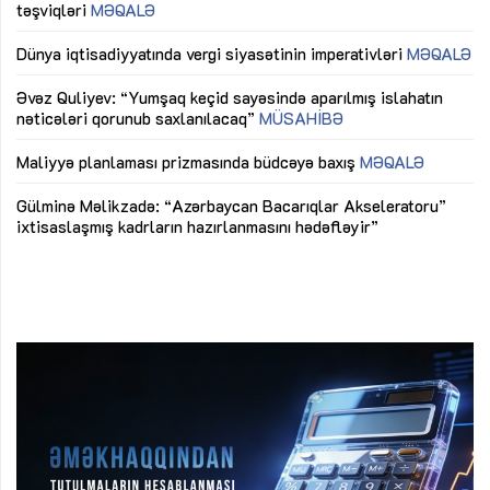
təşviqləri
MƏQALƏ
fə
lıq
Dünya iqtisadiyyatında vergi siyasətinin imperativləri
MƏQALƏ
Ni
mü
Əvəz Quliyev: “Yumşaq keçid sayəsində aparılmış islahatın
nəticələri qorunub saxlanılacaq”
MÜSAHİBƏ
Ay
ya
M
Maliyyə planlaması prizmasında büdcəyə baxış
MƏQALƏ
Az
Gülminə Məlikzadə: “Azərbaycan Bacarıqlar Akseleratoru”
ke
ixtisaslaşmış kadrların hazırlanmasını hədəfləyir”
Ay
su