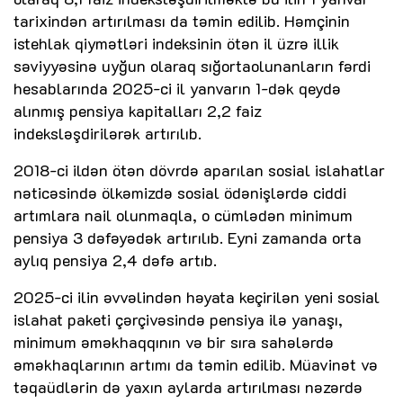
tarixindən artırılması da təmin edilib. Həmçinin
istehlak qiymətləri indeksinin ötən il üzrə illik
səviyyəsinə uyğun olaraq sığortaolunanların fərdi
hesablarında 2025-ci il yanvarın 1-dək qeydə
alınmış pensiya kapitalları 2,2 faiz
indeksləşdirilərək artırılıb.
2018-ci ildən ötən dövrdə aparılan sosial islahatlar
nəticəsində ölkəmizdə sosial ödənişlərdə ciddi
artımlara nail olunmaqla, o cümlədən minimum
pensiya 3 dəfəyədək artırılıb. Eyni zamanda orta
aylıq pensiya 2,4 dəfə artıb.
2025-ci ilin əvvəlindən həyata keçirilən yeni sosial
islahat paketi çərçivəsində pensiya ilə yanaşı,
minimum əməkhaqqının və bir sıra sahələrdə
əməkhaqlarının artımı da təmin edilib. Müavinət və
təqaüdlərin də yaxın aylarda artırılması nəzərdə