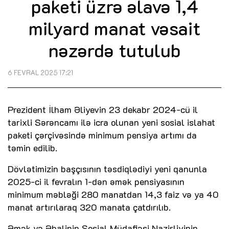
paketi üzrə əlavə 1,4
milyard manat vəsait
nəzərdə tutulub
6 FEVRAL 2025 17:21
Prezident İlham Əliyevin 23 dekabr 2024-cü il
tarixli Sərəncamı ilə icra olunan yeni sosial islahat
paketi çərçivəsində minimum pensiya artımı da
təmin edilib.
Dövlətimizin başçısının təsdiqlədiyi yeni qanunla
2025-ci il fevralın 1-dən əmək pensiyasının
minimum məbləği 280 manatdan 14,3 faiz və ya 40
manat artırılaraq 320 manata çatdırılıb.
Əmək və Əhalinin Sosial Müdafiəsi Nazirliyinin