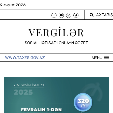
9 avqust 2026
AXTARIŞ
VERGİLƏR
SOSİAL-İQTİSADİ ONLAYN QƏZET
WWW.TAXES.GOV.AZ
MENU