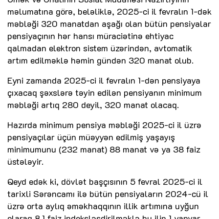
məlumatına görə, beləliklə, 2025-ci il fevralın 1-dək
məbləği 320 manatdan aşağı olan bütün pensiyalar
pensiyaçının hər hansı müraciətinə ehtiyac
qalmadan elektron sistem üzərindən, avtomatik
artım edilməklə həmin gündən 320 manat olub.
Eyni zamanda 2025-ci il fevralın 1-dən pensiyaya
çıxacaq şəxslərə təyin edilən pensiyanın minimum
məbləği artıq 280 deyil, 320 manat olacaq.
Hazırda minimum pensiya məbləği 2025-ci il üzrə
pensiyaçılar üçün müəyyən edilmiş yaşayış
minimumunu (232 manat) 88 manat və ya 38 faiz
üstələyir.
Qeyd edək ki, dövlət başçısının 5 fevral 2025-ci il
tarixli Sərəncamı ilə bütün pensiyaların 2024-cü il
üzrə orta aylıq əməkhaqqının illik artımına uyğun
olaraq 8,1 faiz indeksləşdirilməklə bu ilin 1 yanvar