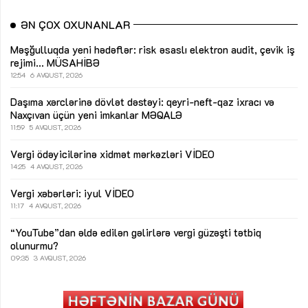
ƏN ÇOX OXUNANLAR
Məşğulluqda yeni hədəflər: risk əsaslı elektron audit, çevik iş
rejimi...
MÜSAHİBƏ
12:54
6 AVQUST, 2026
Daşıma xərclərinə dövlət dəstəyi: qeyri-neft-qaz ixracı və
Naxçıvan üçün yeni imkanlar
MƏQALƏ
11:59
5 AVQUST, 2026
Vergi ödəyicilərinə xidmət mərkəzləri
VİDEO
14:25
4 AVQUST, 2026
Vergi xəbərləri: iyul
VİDEO
11:17
4 AVQUST, 2026
“YouTube”dan əldə edilən gəlirlərə vergi güzəşti tətbiq
olunurmu?
09:35
3 AVQUST, 2026