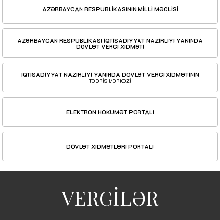
AZƏRBAYCAN RESPUBLİKASININ MİLLİ MƏCLİSİ
AZƏRBAYCAN RESPUBLİKASI İQTİSADİYYAT NAZİRLİYİ YANINDA
DÖVLƏT VERGİ XİDMƏTİ
İQTİSADİYYAT NAZİRLİYİ YANINDA DÖVLƏT VERGİ XİDMƏTİNİN
TƏDRİS MƏRKƏZİ
ELEKTRON HÖKUMƏT PORTALI
DÖVLƏT XİDMƏTLƏRİ PORTALI
VERGİLƏR