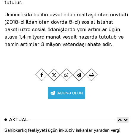
tutulur.
Ümumilikdə bu ilin əvvəlindən reallaşdırılan növbəti
(2018-ci ildən ötən dövrdə 5-ci) sosial islahat
paketi üzrə sosial ödənişlərdə yeni artımlar üçün
əlavə 1,4 milyard manat vəsait nəzərdə tutulub və
həmin artımlar 3 milyon vətəndaşı əhatə edir.
AKTUAL
Sahibkarlıq fəaliyyəti üçün inklüziv imkanlar yaradan vergi
“D