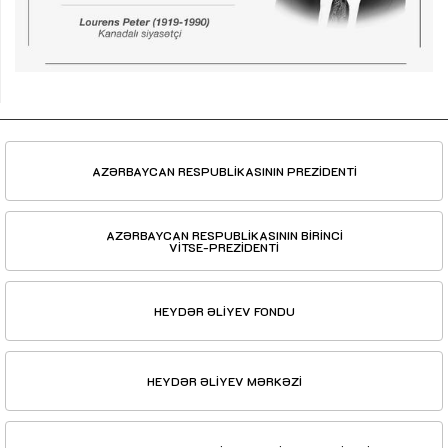
AZƏRBAYCAN RESPUBLİKASININ PREZİDENTİ
AZƏRBAYCAN RESPUBLİKASININ BİRİNCİ
VİTSE-PREZİDENTİ
HEYDƏR ƏLİYEV FONDU
HEYDƏR ƏLİYEV MƏRKƏZİ