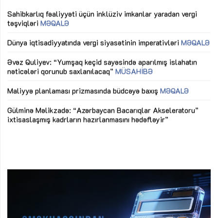
Sahibkarlıq fəaliyyəti üçün inklüziv imkanlar yaradan vergi
“D
təşviqləri
MƏQALƏ
fə
lıq
Dünya iqtisadiyyatında vergi siyasətinin imperativləri
MƏQALƏ
Ni
mü
Əvəz Quliyev: “Yumşaq keçid sayəsində aparılmış islahatın
nəticələri qorunub saxlanılacaq”
MÜSAHİBƏ
Ay
ya
M
Maliyyə planlaması prizmasında büdcəyə baxış
MƏQALƏ
Az
Gülminə Məlikzadə: “Azərbaycan Bacarıqlar Akseleratoru”
ke
ixtisaslaşmış kadrların hazırlanmasını hədəfləyir”
Ay
su