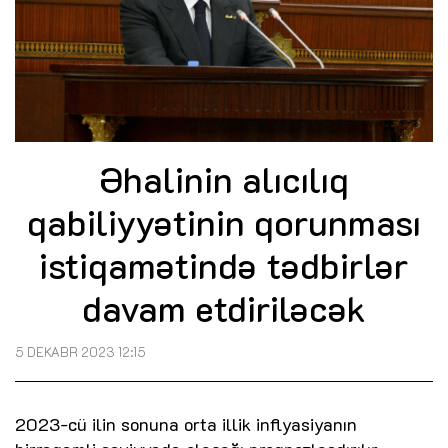
Əhalinin alıcılıq
qabiliyyətinin qorunması
istiqamətində tədbirlər
davam etdiriləcək
5 DEKABR 2023 12:15
2023-cü ilin sonuna orta illik inflyasiyanın