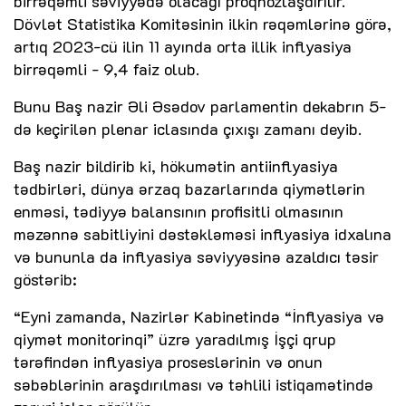
birrəqəmli səviyyədə olacağı proqnozlaşdırılır.
Dövlət Statistika Komitəsinin ilkin rəqəmlərinə görə,
artıq 2023-cü ilin 11 ayında orta illik inflyasiya
birrəqəmli - 9,4 faiz olub.
Bunu Baş nazir Əli Əsədov parlamentin dekabrın 5-
də keçirilən plenar iclasında çıxışı zamanı deyib.
Baş nazir bildirib ki, hökumətin antiinflyasiya
tədbirləri, dünya ərzaq bazarlarında qiymətlərin
enməsi, tədiyyə balansının profisitli olmasının
məzənnə sabitliyini dəstəkləməsi inflyasiya idxalına
və bununla da inflyasiya səviyyəsinə azaldıcı təsir
göstərib:
“Eyni zamanda, Nazirlər Kabinetində “İnflyasiya və
qiymət monitorinqi” üzrə yaradılmış İşçi qrup
tərəfindən inflyasiya proseslərinin və onun
səbəblərinin araşdırılması və təhlili istiqamətində