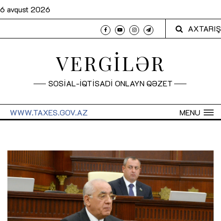
6 avqust 2026
AXTARIŞ
VERGİLƏR
SOSİAL-İQTİSADİ ONLAYN QƏZET
WWW.TAXES.GOV.AZ
MENU