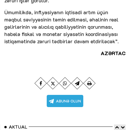
zəruri işlər görülür.
Ümumilikdə, inflyasiyanın iqtisadi artım üçün
məqbul səviyyəsinin təmin edilməsi, əhalinin real
gəlirlərinin və alıcılıq qabiliyyətinin qorunması,
habelə fiskal və monetar siyasətin koordinasiyası
istiqamətində zəruri tədbirlər davam etdiriləcək”.
AZƏRTAC
AKTUAL