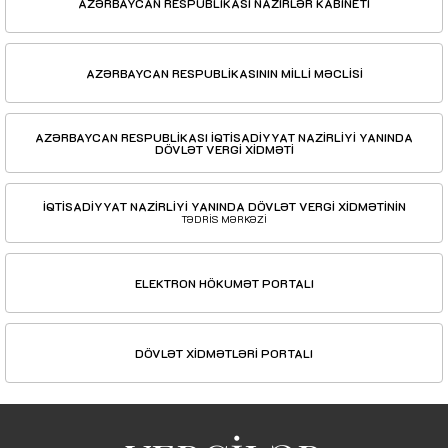
AZƏRBAYCAN RESPUBLİKASI NAZİRLƏR KABİNETİ
AZƏRBAYCAN RESPUBLİKASININ MİLLİ MƏCLİSİ
AZƏRBAYCAN RESPUBLİKASI İQTİSADİYYAT NAZİRLİYİ YANINDA
DÖVLƏT VERGİ XİDMƏTİ
İQTİSADİYYAT NAZİRLİYİ YANINDA DÖVLƏT VERGİ XİDMƏTİNİN
TƏDRİS MƏRKƏZİ
ELEKTRON HÖKUMƏT PORTALI
DÖVLƏT XİDMƏTLƏRİ PORTALI