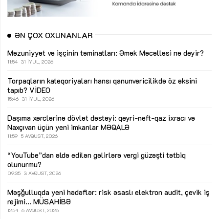
ƏN ÇOX OXUNANLAR
Məzuniyyət və işçinin təminatları: Əmək Məcəlləsi nə deyir?
11:54
31 İYUL, 2026
Torpaqların kateqoriyaları hansı qanunvericilikdə öz əksini
tapıb?
VİDEO
15:46
31 İYUL, 2026
Daşıma xərclərinə dövlət dəstəyi: qeyri-neft-qaz ixracı və
Naxçıvan üçün yeni imkanlar
MƏQALƏ
11:59
5 AVQUST, 2026
“YouTube”dan əldə edilən gəlirlərə vergi güzəşti tətbiq
olunurmu?
09:35
3 AVQUST, 2026
Məşğulluqda yeni hədəflər: risk əsaslı elektron audit, çevik iş
rejimi...
MÜSAHİBƏ
12:54
6 AVQUST, 2026